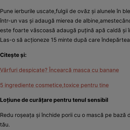
Pune ierburile uscate,fulgii de ovăz şi alunele în 
într-un vas şi adaugă mierea de albine,amestecând
este foarte vâscoasă adaugă puţină apă caldă şi în
Las-o să acţioneze 15 minte după care îndepărtea
Citeşte şi:
Vârfuri despicate? Încearcă masca cu banane
5 ingrediente cosmetice,toxice pentru tine
Loţiune de curăţare pentru tenul sensibil
Redu roşeaţa şi închide porii cu o mască pe bază de
tău.