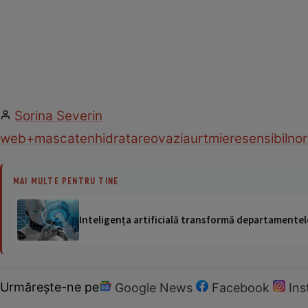
Sorina Severin
web
+masca
ten
hidratare
ovaz
iaurt
miere
sensibil
nor
MAI MULTE PENTRU TINE
Inteligența artificială transformă departamentele
Urmărește-ne pe
Google News
Facebook
In