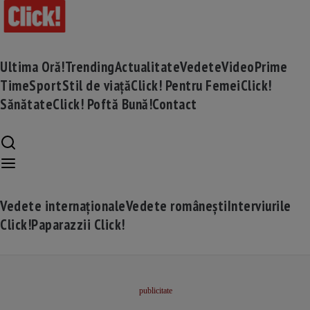
Ultima Oră!
Trending
Actualitate
Vedete
Video
Prime
Time
Sport
Stil de viață
Click! Pentru Femei
Click!
Sănătate
Click! Poftă Bună!
Contact
Vedete internaționale
Vedete românești
Interviurile
Click!
Paparazzii Click!