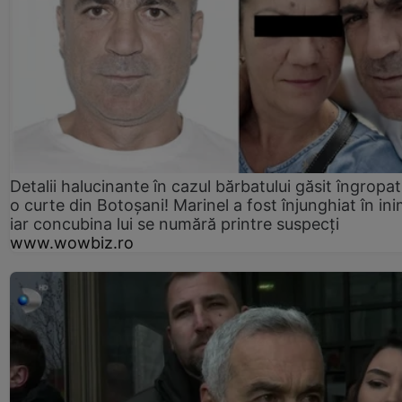
Detalii halucinante în cazul bărbatului găsit îngropat
o curte din Botoșani! Marinel a fost înjunghiat în ini
iar concubina lui se numără printre suspecți
www.wowbiz.ro