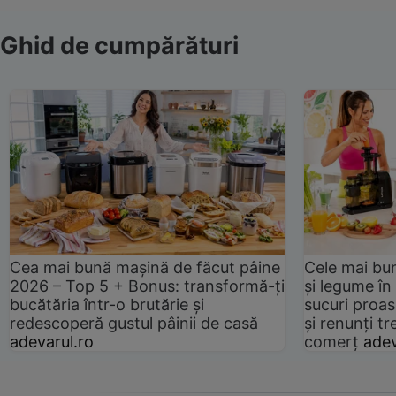
Ghid de cumpărături
Cea mai bună mașină de făcut pâine
Cele mai bu
2026 – Top 5 + Bonus: transformă-ți
și legume în
bucătăria într-o brutărie și
sucuri proas
redescoperă gustul pâinii de casă
și renunți tr
adevarul.ro
comerț
adev