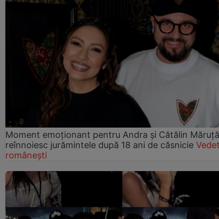
Moment emoționant pentru Andra și Cătălin Măruță!
reînnoiesc jurămintele după 18 ani de căsnicie
Vede
românești