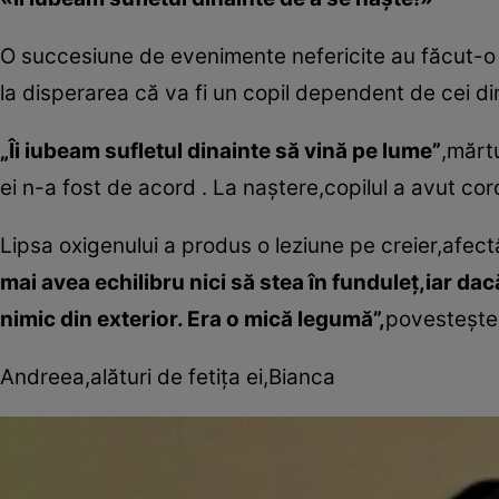
O succesiune de evenimente nefericite au făcut-o 
la disperarea că va fi un copil dependent de cei di
„Îi iubeam sufletul dinainte să vină pe lume”
,mărtu
ei n-a fost de acord . La naştere,copilul a avut cord
Lipsa oxigenului a produs o leziune pe creier,afect
mai avea echilibru nici să stea în funduleţ,iar dac
nimic din exterior. Era o mică legumă”,
povesteşte
Andreea,alături de fetiţa ei,Bianca