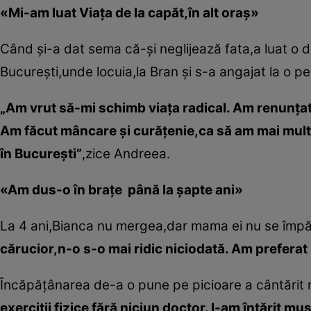
«Mi-am luat Viaţa de la capăt,în alt oraş»
Când şi-a dat sema că-şi neglijează fata,a luat o de
Bucureşti,unde locuia,la Bran şi s-a angajat la o p
„Am vrut să-mi schimb viaţa radical. Am renunţat 
Am făcut mâncare şi curăţenie,ca să am mai mult
în Bucureşti”
,zice Andreea.
«Am dus-o în braţe până la şapte ani»
La 4 ani,Bianca nu mergea,dar mama ei nu se împă
cărucior,n-o s-o mai ridic niciodată. Am preferat s
Încăpăţânarea de-a o pune pe picioare a cântărit m
exerciţii fizice fără niciun doctor. I-am întărit 