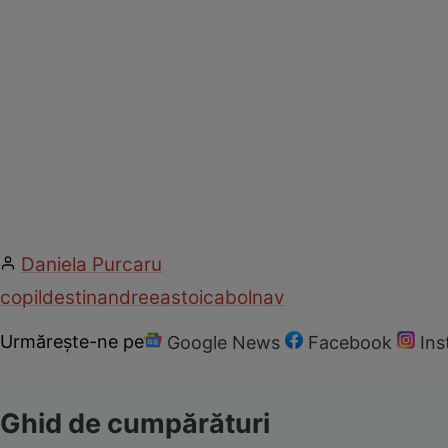
Daniela Purcaru
copil
destin
andreea
stoica
bolnav
Urmărește-ne pe
Google News
Facebook
In
Ghid de cumpărături