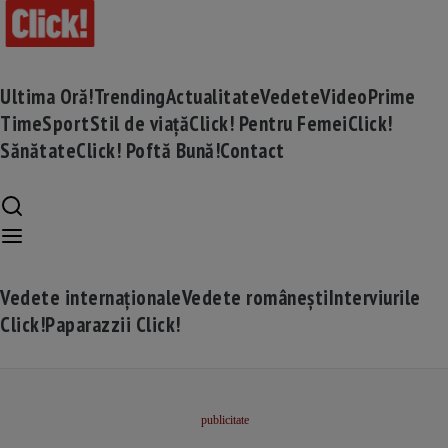
Ultima Oră!
Trending
Actualitate
Vedete
Video
Prime
Time
Sport
Stil de viață
Click! Pentru Femei
Click!
Sănătate
Click! Poftă Bună!
Contact
Vedete internaționale
Vedete românești
Interviurile
Click!
Paparazzii Click!