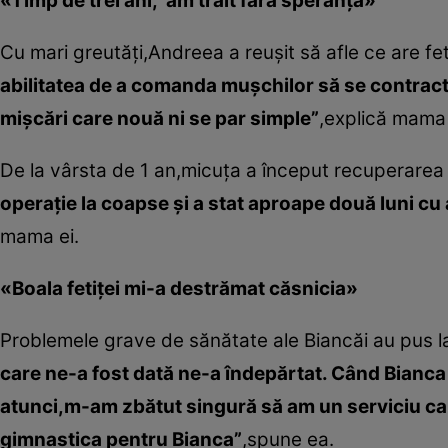
«Timp de trei ani, am trăit fără speranţă»
Cu mari greutăţi,Andreea a reuşit să afle ce are fet
abilitatea de a comanda muşchilor să se contracte
mişcări care nouă ni se par simple”
,explică mama 
De la vârsta de 1 an,micuţa a început recuperarea 
operaţie la coapse şi a stat aproape două luni cu 
mama ei.
«Boala fetiţei mi-a destrămat căsnicia»
Problemele grave de sănătate ale Biancăi au pus l
care ne-a fost dată ne-a îndepărtat. Când Bianca
atunci,m-am zbătut singură să am un serviciu care
gimnastica pentru Bianca”
,spune ea.