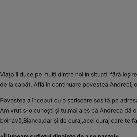
Viaţa îi duce pe mulţi dintre noi în situaţii fără ieş
de la capăt. Află în continuare povestea Andreei, o 
Povestea a început cu o scrisoare sosită pe adresa
Am vrut s-o cunoşti şi tu,mai ales că Andreea dă ori
bolnavă,Bianca,dar şi de curaj,acel curaj care te f
«Îi iubeam sufletul dinainte de a se naşte!»