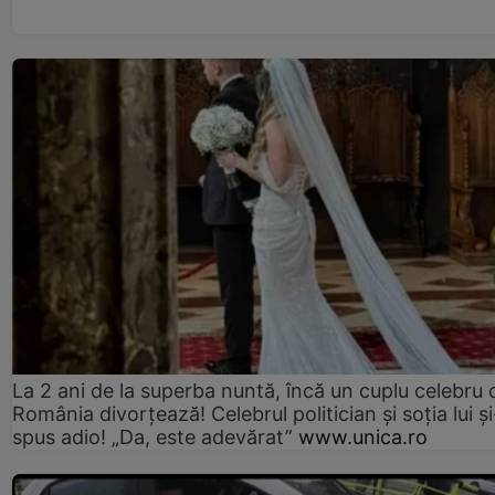
La 2 ani de la superba nuntă, încă un cuplu celebru 
România divorțează! Celebrul politician și soția lui ș
spus adio! „Da, este adevărat”
www.unica.ro