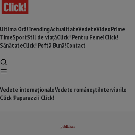
Ultima Oră!
Trending
Actualitate
Vedete
Video
Prime
Time
Sport
Stil de viață
Click! Pentru Femei
Click!
Sănătate
Click! Poftă Bună!
Contact
Vedete internaționale
Vedete românești
Interviurile
Click!
Paparazzii Click!