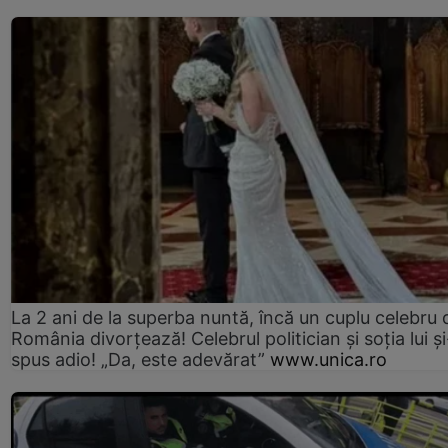
La 2 ani de la superba nuntă, încă un cuplu celebru 
România divorțează! Celebrul politician și soția lui ș
spus adio! „Da, este adevărat”
www.unica.ro