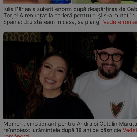
Iulia Pârlea a suferit enorm după despărțirea de Gab
Torje! A renunțat la carieră pentru el și s-a mutat în
Spania: „Eu stăteam în casă, să plâng”
Vedete româ
Moment emoționant pentru Andra și Cătălin Măruță!
reînnoiesc jurămintele după 18 ani de căsnicie
Vede
românești