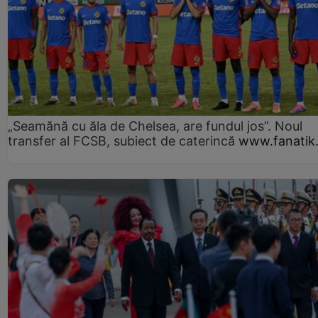
„Seamănă cu ăla de Chelsea, are fundul jos”. Noul
transfer al FCSB, subiect de caterincă
www.fanatik