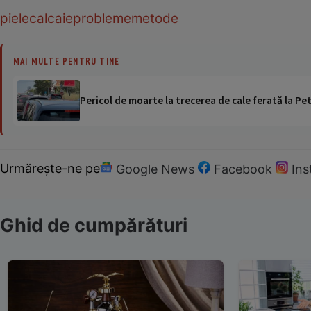
piele
calcaie
probleme
metode
MAI MULTE PENTRU TINE
Pericol de moarte la trecerea de cale ferată la Pet
Urmărește-ne pe
Google News
Facebook
In
Ghid de cumpărături