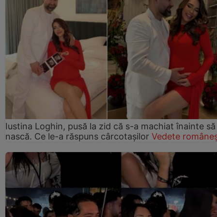
Iustina Loghin, pusă la zid că s-a machiat înainte să
nască. Ce le-a răspuns cârcotașilor
Vedete româneș