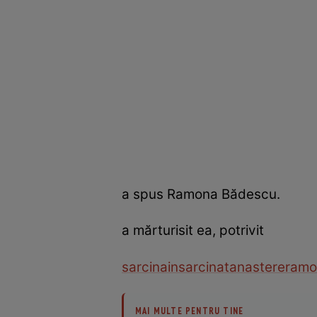
a spus Ramona Bădescu.
a mărturisit ea, potrivit
sarcina
insarcinata
nastere
ramo
MAI MULTE PENTRU TINE