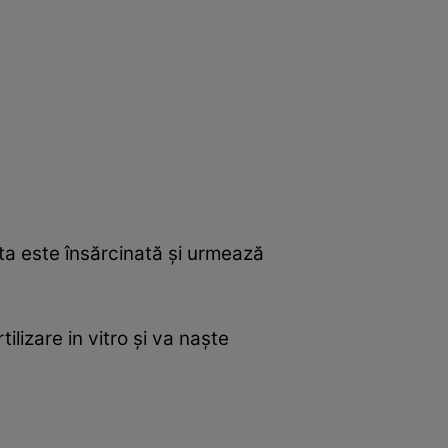
a este însărcinată şi urmează
lizare in vitro şi va naşte