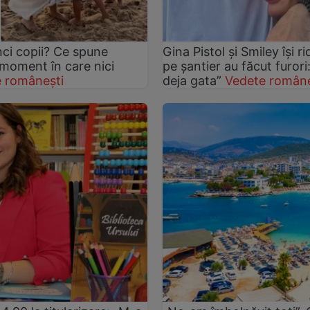
nci copii? Ce spune
Gina Pistol și Smiley își r
 moment în care nici
pe șantier au făcut furori
 românești
deja gata”
Vedete române