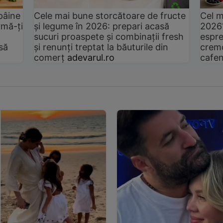
pâine
Cele mai bune storcătoare de fructe
Cel m
rmă-ți
și legume în 2026: prepari acasă
2026
sucuri proaspete și combinații fresh
espre
să
și renunți treptat la băuturile din
cremo
comerț
adevarul.ro
cafen