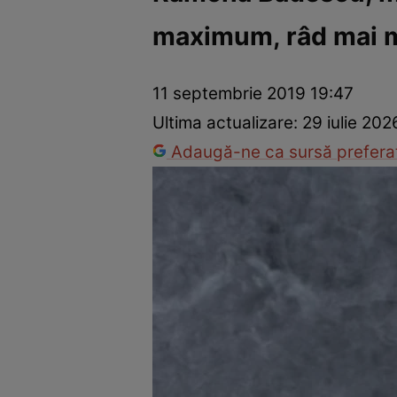
maximum, râd mai mu
Vedete internaționale
Vedete românești
Interviurile Cli
11 septembrie 2019 19:47
Ultima actualizare:
29 iulie 202
Adaugă-ne ca sursă preferat