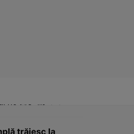
Click! Poftă Bună!
Contact
plă trăiesc la