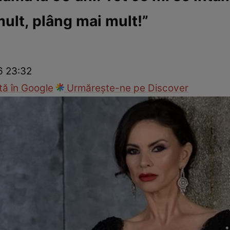
lt, plâng mai mult!”
ck!
Paparazzii Click!
6 23:32
ă în Google
Urmărește-ne pe Discover