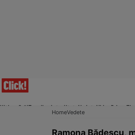
Ultima Oră!
Trending
Actualitate
Vedete
Video
Prime Ti
Home
Vedete
Ramona Bădescu, mam