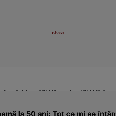
me
Sport
Stil de viață
Click! Pentru Femei
Click! Sănătate
ă la 50 ani: Tot ce mi se întâm