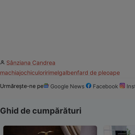
Sânziana Candrea
machiaj
ochi
culori
rimel
galben
fard de pleoape
Urmărește-ne pe
Google News
Facebook
In
Ghid de cumpărături