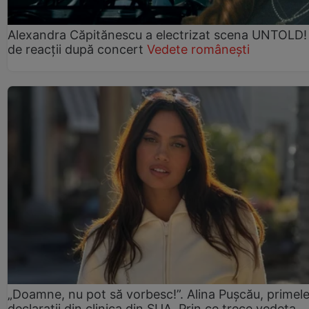
Alexandra Căpitănescu a electrizat scena UNTOLD!
de reacții după concert
Vedete românești
„Doamne, nu pot să vorbesc!”. Alina Pușcău, primel
declarații din clinica din SUA. Prin ce trece vedeta