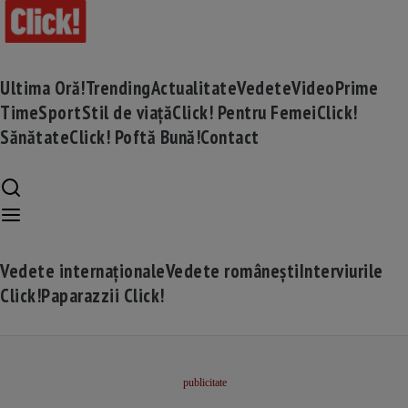
Ultima Oră!
Trending
Actualitate
Vedete
Video
Prime
Time
Sport
Stil de viață
Click! Pentru Femei
Click!
Sănătate
Click! Poftă Bună!
Contact
Vedete internaționale
Vedete românești
Interviurile
Click!
Paparazzii Click!