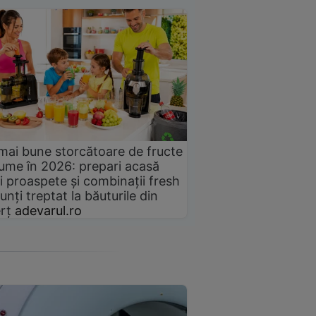
mai bune storcătoare de fructe
gume în 2026: prepari acasă
i proaspete și combinații fresh
unți treptat la băuturile din
rț
adevarul.ro