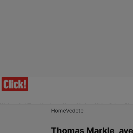
Ultima Oră!
Trending
Actualitate
Vedete
Video
Prime Ti
Home
Vedete
Thomas Markle, aver