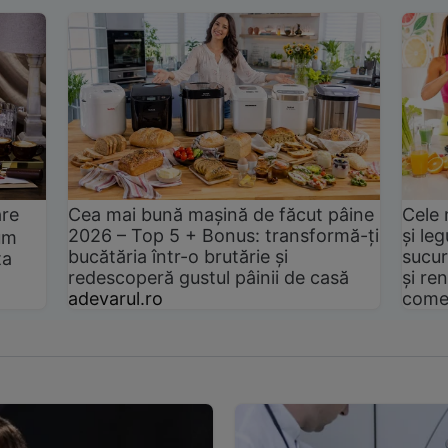
are
Cea mai bună mașină de făcut pâine
Cele 
2026 – Top 5 + Bonus: transformă-ți
și le
um
bucătăria într-o brutărie și
sucur
ta
redescoperă gustul pâinii de casă
și ren
adevarul.ro
come