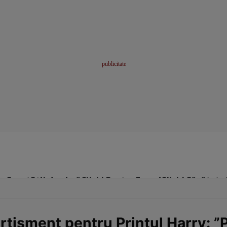
me
Sport
Stil de viață
Click! Pentru Femei
Click! Sănătate
tisment pentru Prinţul Harry: ”