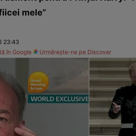
fiicei mele”
ck!
Paparazzii Click!
26 23:43
ă în Google
Urmărește-ne pe Discover