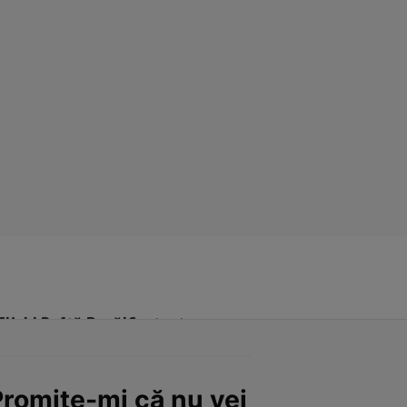
Click! Poftă Bună!
Contact
Promite-mi că nu vei