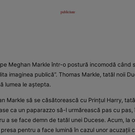
o pe Meghan Markle într-o postură incomodă când s-
ita imaginea publică”. Thomas Markle, tatăl noii Duc
tă lumea le aştepta.
n Markle să se căsătorească cu Prinţul Harry, tată
ase ca un paparazzo să-l urmărească pas cu pas, î
ntru a se face demn de tatăl unei Ducese. Acum, la o
resa pentru a face lumină în cazul unor acuzaţii ce