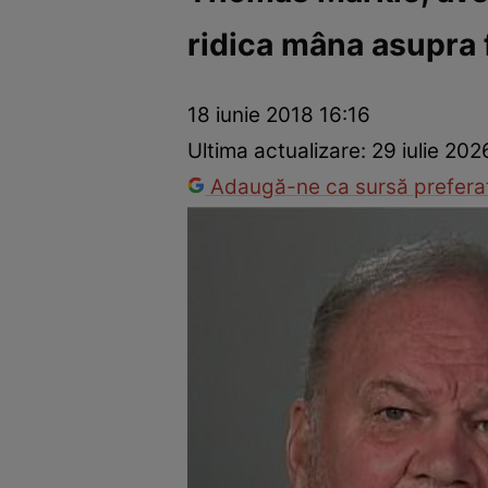
ridica mâna asupra 
Vedete internaționale
Vedete românești
Interviurile Cli
18 iunie 2018 16:16
Ultima actualizare:
29 iulie 20
Adaugă-ne ca sursă preferat