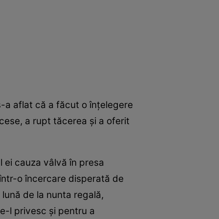
a aflat că a făcut o înţelegere
ese, a rupt tăcerea şi a oferit
l ei cauza vâlvă în presa
ntr-o încercare disperată de
 lună de la nunta regală,
-l privesc şi pentru a