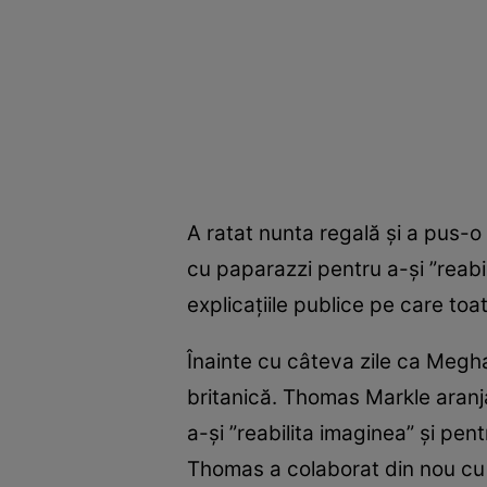
A ratat nunta regală şi a pus-
cu paparazzi pentru a-şi ”reabil
explicaţiile publice pe care toa
Înainte cu câteva zile ca Megha
britanică. Thomas Markle aranj
a-şi ”reabilita imaginea” şi pe
Thomas a colaborat din nou cu p