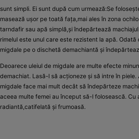
sunt simpli. Ei sunt după cum urmează:Se foloseşt
masează uşor pe toată faţa,mai ales în zona ochilor
tarndafir sau apă simplă,şi îndepărtează machiajul.
rimelul este unul care este rezistent la apă. Odată 
migdale pe o dischetă demachiantă şi îndepărtea
Deoarece uleiul de migdale are multe efecte minunat
demachiat. Lasă-l să acţioneze şi să intre în piele. A
migdale face mai mult decât să îndepărteze machiaj
aceea multe femei au început să-l folosească. Cu a
radiantă,catifelată şi frumoasă.