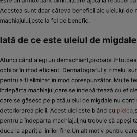
Este un antioxidant uimitor,care ajută la reducerea
Acestea sunt doar câteva beneficii ale uleiului de
machiajului,este la fel de benefic.
Iată de ce este uleiul de migda
Atunci când alegi un demachiant,probabil întotdeaun
ochilor în mod eficient. Dermatograful şi rimelul 
pentru a fi eliminat în mod corespunzător. Multe fe
îndepărta machiajul,care se îndepărtează cu efici
care se găsesc pe piaţă,uleiul de migdale nu conţ
deteriorarea pielii. Acest ulei este blând cu
pielea
,
pentru a îndepărta machiajul,nu trebuie să apeşi 
duce la apariţia liniilor fine.Un alt motiv pentru c