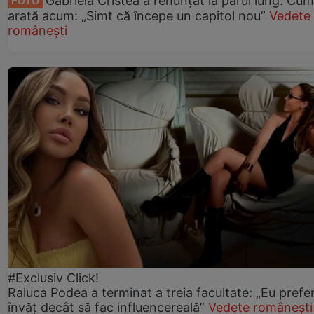
Gabriela Cristea a renunțat la părul lung. Cum
FOTO
arată acum: „Simt că începe un capitol nou”
Vedete
românești
#Exclusiv Click!
Raluca Podea a terminat a treia facultate: „Eu prefe
învăț decât să fac influencereală”
Vedete românești