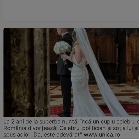
La 2 ani de la superba nuntă, încă un cuplu celebru 
România divorțează! Celebrul politician și soția lui ș
spus adio! „Da, este adevărat”
www.unica.ro