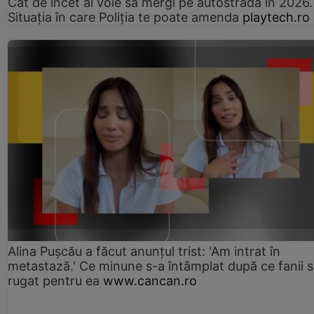
Cât de încet ai voie să mergi pe autostradă în 2026.
Situația în care Poliția te poate amenda
playtech.ro
Alina Pușcău a făcut anunțul trist: 'Am intrat în
metastază.' Ce minune s-a întâmplat după ce fanii 
rugat pentru ea
www.cancan.ro