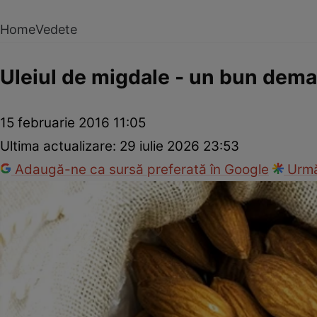
Home
Vedete
Uleiul de migdale - un bun dem
15 februarie 2016 11:05
Ultima actualizare:
29 iulie 2026 23:53
Adaugă-ne ca sursă preferată în Google
Urmă