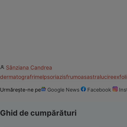
Sânziana Candrea
dermatograf
rimel
psoriazis
frumoasa
stralucire
exfoli
Urmărește-ne pe
Google News
Facebook
In
Ghid de cumpărături