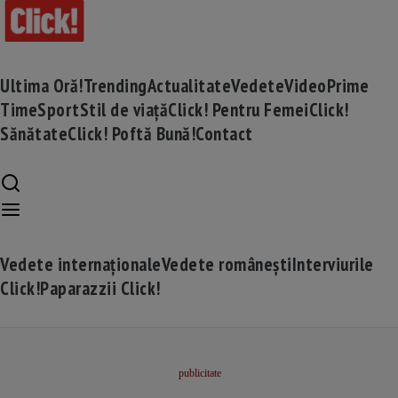
Ultima Oră!
Trending
Actualitate
Vedete
Video
Prime
Time
Sport
Stil de viață
Click! Pentru Femei
Click!
Sănătate
Click! Poftă Bună!
Contact
Vedete internaționale
Vedete românești
Interviurile
Click!
Paparazzii Click!