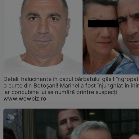
Detalii halucinante în cazul bărbatului găsit îngropat
o curte din Botoșani! Marinel a fost înjunghiat în ini
iar concubina lui se numără printre suspecți
www.wowbiz.ro