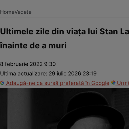
Home
Vedete
Ultimele zile din viaţa lui Stan L
înainte de a muri
8 februarie 2022 9:30
Ultima actualizare:
29 iulie 2026 23:19
Adaugă-ne ca sursă preferată în Google
Urmă