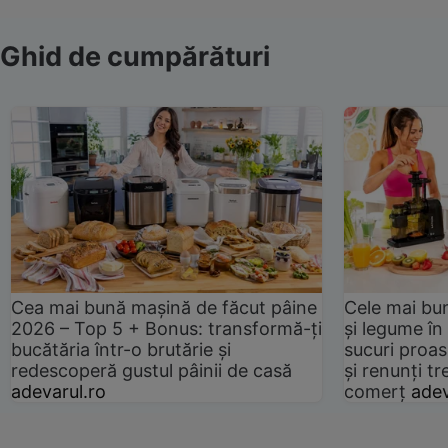
Ghid de cumpărături
Cea mai bună mașină de făcut pâine
Cele mai bu
2026 – Top 5 + Bonus: transformă-ți
și legume în
bucătăria într-o brutărie și
sucuri proas
redescoperă gustul pâinii de casă
și renunți tr
adevarul.ro
comerț
adev