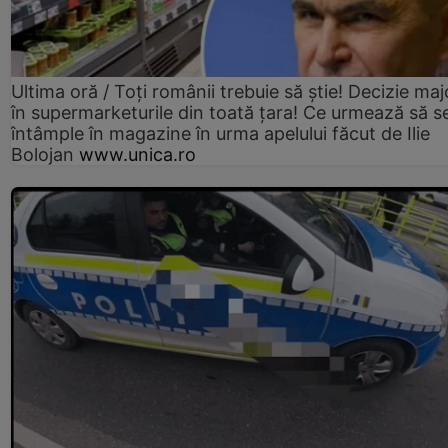
Ultima oră / Toți românii trebuie să știe! Decizie maj
în supermarketurile din toată țara! Ce urmează să s
întâmple în magazine în urma apelului făcut de Ilie
Bolojan
www.unica.ro