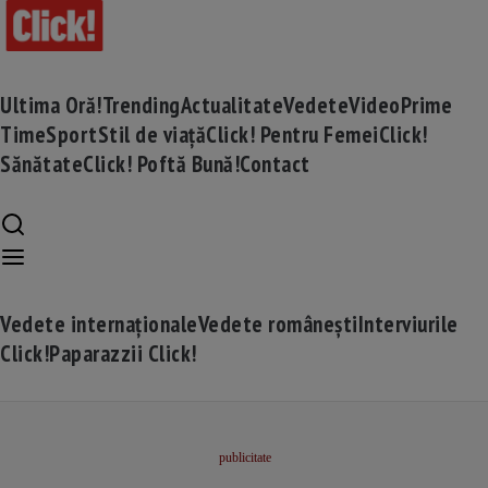
Ultima Oră!
Trending
Actualitate
Vedete
Video
Prime
Time
Sport
Stil de viață
Click! Pentru Femei
Click!
Sănătate
Click! Poftă Bună!
Contact
Vedete internaționale
Vedete românești
Interviurile
Click!
Paparazzii Click!