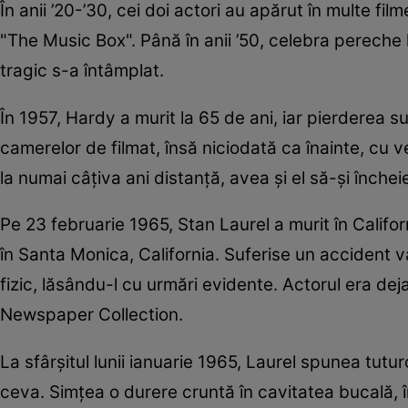
În anii ’20-’30, cei doi actori au apărut în multe fil
"The Music Box". Până în anii ’50, celebra pereche 
tragic s-a întâmplat.
În 1957, Hardy a murit la 65 de ani, iar pierderea s
camerelor de filmat, însă niciodată ca înainte, cu 
la numai câţiva ani distanţă, avea şi el să-şi încheie
Pe 23 februarie 1965, Stan Laurel a murit în Californi
în Santa Monica, California. Suferise un accident v
fizic, lăsându-l cu urmări evidente. Actorul era de
Newspaper Collection.
La sfârşitul lunii ianuarie 1965, Laurel spunea tu
ceva. Simţea o durere cruntă în cavitatea bucală, în