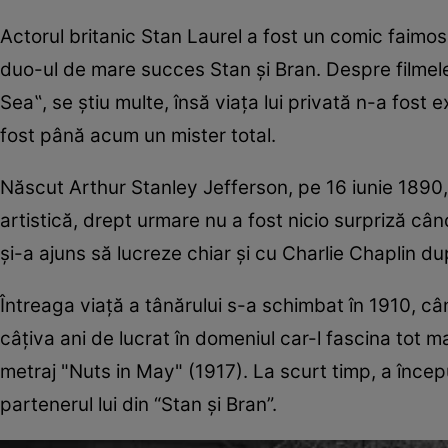
Actorul britanic Stan Laurel a fost un comic faimos 
duo-ul de mare succes Stan şi Bran. Despre filmele
Sea‟, se ştiu multe, însă viaţa lui privată n-a fost 
fost până acum un mister total.
Născut Arthur Stanley Jefferson, pe 16 iunie 1890, 
artistică, drept urmare nu a fost nicio surpriză câ
şi-a ajuns să lucreze chiar şi cu Charlie Chaplin dup
Întreaga viaţă a tânărului s-a schimbat în 1910, câ
câţiva ani de lucrat în domeniul car-l fascina tot m
metraj "Nuts in May" (1917). La scurt timp, a încep
partenerul lui din “Stan şi Bran”.