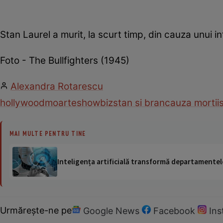
Stan Laurel a murit, la scurt timp, din cauza unui in
Foto - The Bullfighters (1945)
Alexandra Rotarescu
hollywood
moarte
showbiz
stan si bran
cauza mortii
s
MAI MULTE PENTRU TINE
Inteligența artificială transformă departamentele
Urmărește-ne pe
Google News
Facebook
In