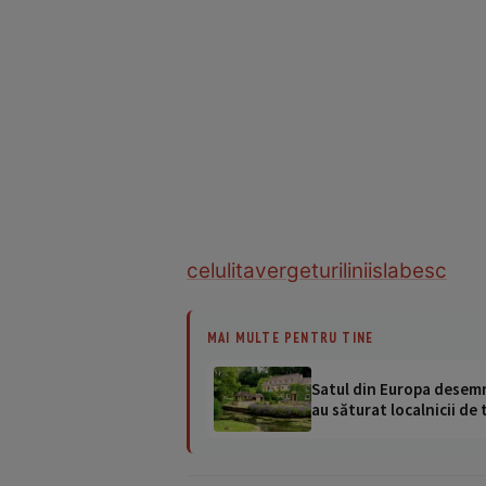
celulita
vergeturi
linii
slabesc
MAI MULTE PENTRU TINE
Satul din Europa desemna
au săturat localnicii de 