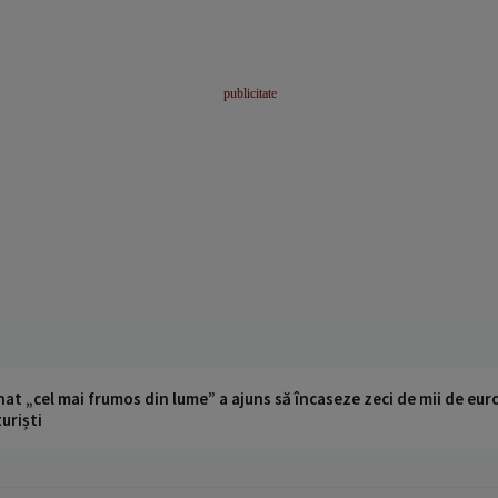
t „cel mai frumos din lume” a ajuns să încaseze zeci de mii de eur
turiști