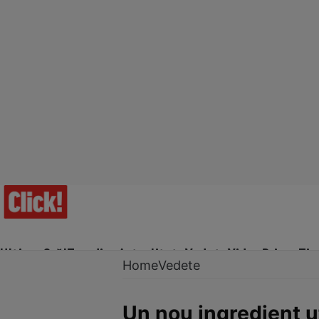
Ultima Oră!
Trending
Actualitate
Vedete
Video
Prime Ti
Home
Vedete
Un nou ingredient ut