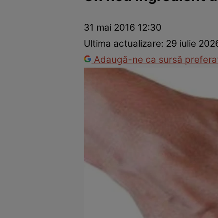
Vedete internaționale
Vedete românești
Interviurile Cli
31 mai 2016 12:30
Ultima actualizare:
29 iulie 202
Adaugă-ne ca sursă preferat