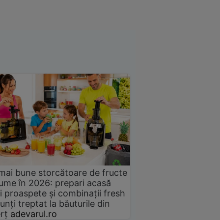
mai bune storcătoare de fructe
gume în 2026: prepari acasă
i proaspete și combinații fresh
unți treptat la băuturile din
rț
adevarul.ro