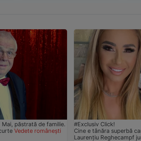
2 Mai, păstrată de familie.
#Exclusiv Click!
 curte
Vedete românești
Cine e tânăra superbă care
Laurențiu Reghecampf jun