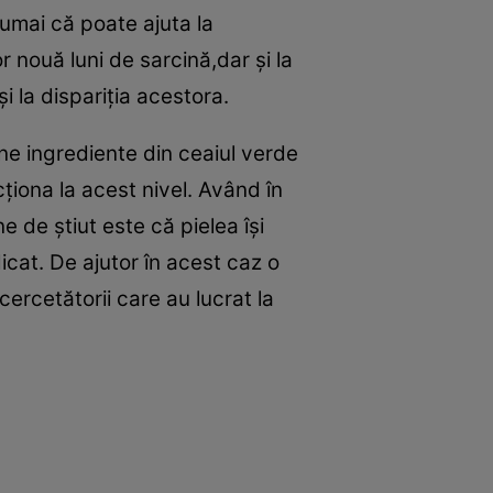
numai că poate ajuta la
r nouă luni de sarcină,dar şi la
i la dispariţia acestora.
e ingrediente din ceaiul verde
cţiona la acest nivel. Având în
 de ştiut este că pielea îşi
dicat. De ajutor în acest caz o
ercetătorii care au lucrat la