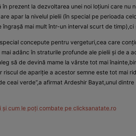
în prezent la dezvoltarea unei noi loţiuni care nu 
e apar la nivelul pielii (în special pe perioada celo
ngraşă mai mult într-un interval scurt de timp),ci ş
special concepute pentru vergeturi,cea care conţin
ai adânc în straturile profunde ale pielii şi de a a
leg să de devină mame la vârste tot mai înainte,bine
ar riscul de apariţie a acestor semne este tot mai ri
e ceai verde“,a afirmat Ardeshir Bayat,unul dintre c
i şi cum le poţi combate pe clicksanatate.ro