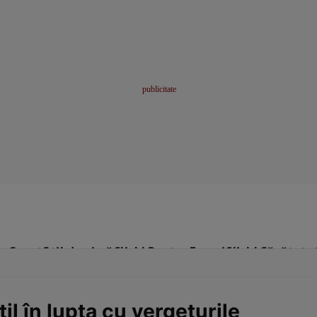
me
Sport
Stil de viață
Click! Pentru Femei
Click! Sănătate
il în lupta cu vergeturile