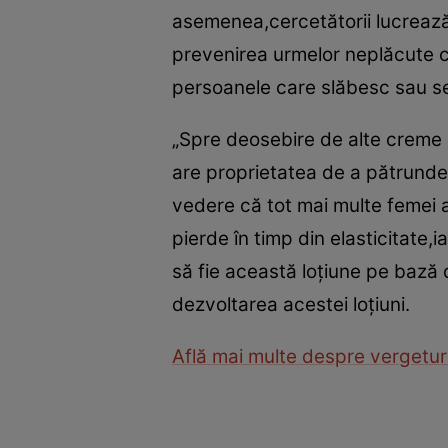
asemenea,cercetătorii lucrează 
prevenirea urmelor neplăcute car
persoanele care slăbesc sau se î
„Spre deosebire de alte creme 
are proprietatea de a pătrunde m
vedere că tot mai multe femei a
pierde în timp din elasticitate,i
să fie această loţiune pe bază d
dezvoltarea acestei loţiuni.
Află mai multe despre vergetur