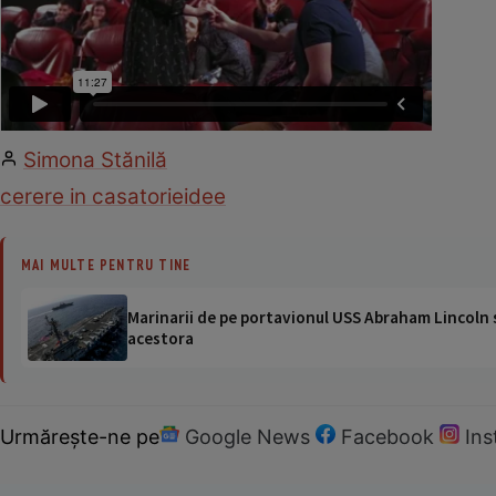
Simona Stănilă
cerere in casatorie
idee
MAI MULTE PENTRU TINE
Marinarii de pe portavionul USS Abraham Lincoln su
acestora
Urmărește-ne pe
Google News
Facebook
In