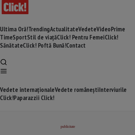
Ultima Oră!
Trending
Actualitate
Vedete
Video
Prime
Time
Sport
Stil de viață
Click! Pentru Femei
Click!
Sănătate
Click! Poftă Bună!
Contact
Vedete internaționale
Vedete românești
Interviurile
Click!
Paparazzii Click!