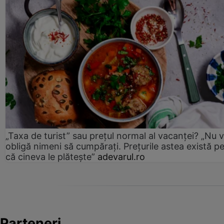
„Taxa de turist” sau prețul normal al vacanței? „Nu 
obligă nimeni să cumpărați. Prețurile astea există p
că cineva le plătește”
adevarul.ro
Parteneri