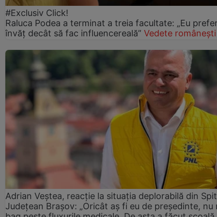
#Exclusiv Click!
Raluca Podea a terminat a treia facultate: „Eu prefe
învăț decât să fac influencereală”
Vedete românești
Adrian Veștea, reacție la situația deplorabilă din Spit
Județean Brașov: „Oricât aș fi eu de președinte, nu
bag peste fluxurile medicale. De asta a făcut școală