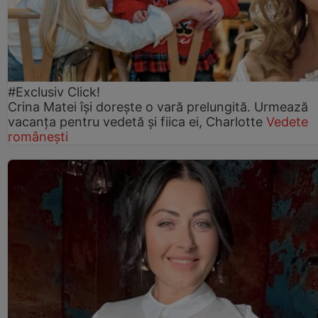
#Exclusiv Click!
Crina Matei își dorește o vară prelungită. Urmează
vacanța pentru vedetă și fiica ei, Charlotte
Vedete
românești