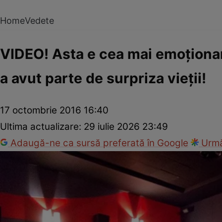
Home
Vedete
VIDEO! Asta e cea mai emoţionan
a avut parte de surpriza vieţii!
17 octombrie 2016 16:40
Ultima actualizare:
29 iulie 2026 23:49
Adaugă-ne ca sursă preferată în Google
Urmă