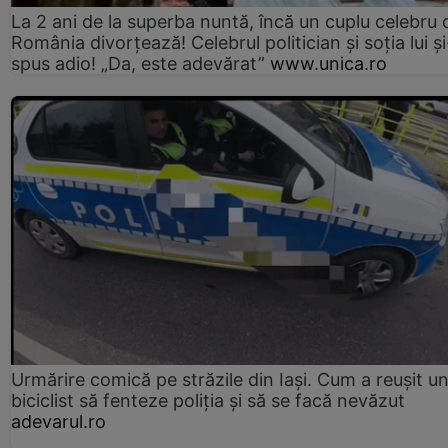
La 2 ani de la superba nuntă, încă un cuplu celebru 
România divorțează! Celebrul politician și soția lui ș
spus adio! „Da, este adevărat”
www.unica.ro
Urmărire comică pe străzile din Iași. Cum a reușit u
biciclist să fenteze poliția și să se facă nevăzut
adevarul.ro