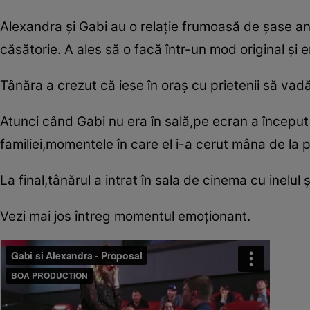
Alexandra şi Gabi au o relaţie frumoasă de şase an
căsătorie. A ales să o facă într-un mod original şi
Tânăra a crezut că iese în oraş cu prietenii să vadă
Atunci când Gabi nu era în sală,pe ecran a început să 
familiei,momentele în care el i-a cerut mâna de la pă
La final,tânărul a intrat în sala de cinema cu inelu
Vezi mai jos întreg momentul emoţionant.