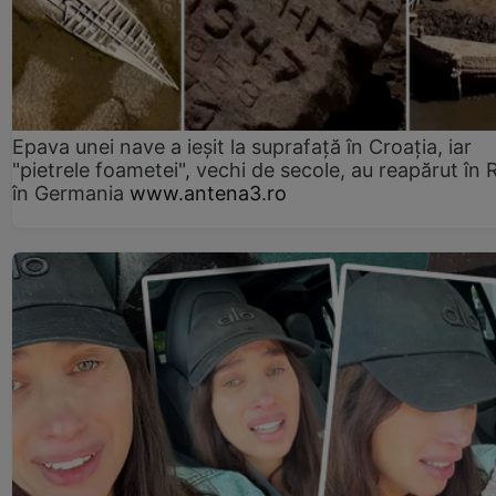
Epava unei nave a ieșit la suprafață în Croația, iar
"pietrele foametei", vechi de secole, au reapărut în R
în Germania
www.antena3.ro