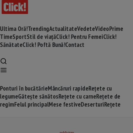
Ultima Oră!
Trending
Actualitate
Vedete
Video
Prime
Time
Sport
Stil de viață
Click! Pentru Femei
Click!
Sănătate
Click! Poftă Bună!
Contact
Ponturi în bucătărie
Mâncăruri rapide
Rețete cu
legume
Gătește sănătos
Rețete cu carne
Rețete de
regim
Felul principal
Mese festive
Deserturi
Rețete