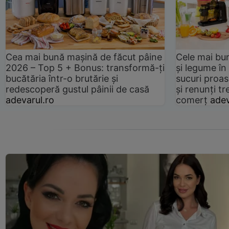
Cea mai bună mașină de făcut pâine
Cele mai bu
2026 – Top 5 + Bonus: transformă-ți
și legume în
bucătăria într-o brutărie și
sucuri proas
redescoperă gustul pâinii de casă
și renunți tr
adevarul.ro
comerț
adev