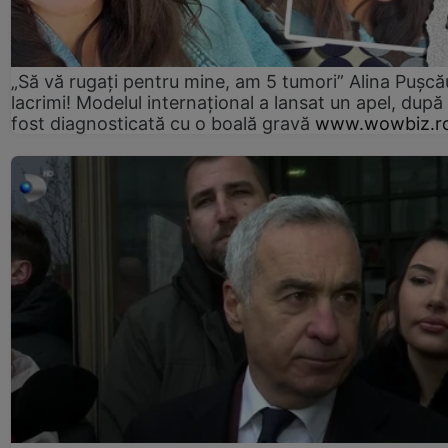
„Să vă rugați pentru mine, am 5 tumori” Alina Pușcău
lacrimi! Modelul internațional a lansat un apel, după
fost diagnosticată cu o boală gravă
www.wowbiz.r