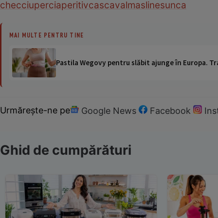
chec
ciuperci
aperitiv
cascaval
masline
sunca
MAI MULTE PENTRU TINE
Pastila Wegovy pentru slăbit ajunge în Europa. Tr
Urmărește-ne pe
Google News
Facebook
In
Ghid de cumpărături