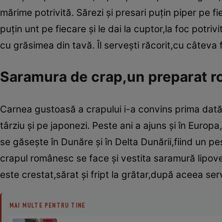
mărime potrivită. Sărezi şi presari puţin piper pe fi
puţin unt pe fiecare şi le dai la cuptor,la foc potr
cu grăsimea din tavă. Îl serveşti răcorit,cu câteva f
Saramura de crap,un preparat 
Carnea gustoasă a crapului i-a convins prima dată 
târziu şi pe japonezi. Peste ani a ajuns şi în Europa
se găseşte în Dunăre şi în Delta Dunării,fiind un p
crapul românesc se face şi vestita saramură lipov
este crestat,sărat şi fript la grătar,după aceea s
MAI MULTE PENTRU TINE