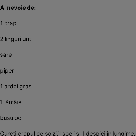
Ai nevoie de:
1 crap
2 linguri unt
sare
piper
1 ardei gras
1 lămâie
busuioc
Cureţi crapul de solzi,îl speli şi-l despici în lungime