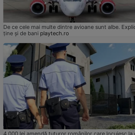
De ce cele mai multe dintre avioane sunt albe. Expli
ține și de bani
playtech.ro
4.000 lei amendă tuturor românilor care locuiesc la