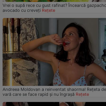
Vrei o supă rece cu gust rafinat? Încearcă gazpach
avocado cu creveți
Rețete
Andreea Moldovan a reinventat shaorma! Rețeta d
vară care se face rapid și nu îngrașă
Rețete