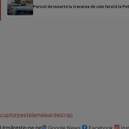
Pericol de moarte la trecerea de cale ferată la Pet
cuptor
peste
lamaie
ardei
crap
Urmărește-ne pe
Google News
Facebook
In