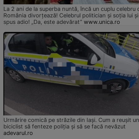
La 2 ani de la superba nuntă, încă un cuplu celebru 
România divorțează! Celebrul politician și soția lui ș
spus adio! „Da, este adevărat”
www.unica.ro
Urmărire comică pe străzile din Iași. Cum a reușit u
biciclist să fenteze poliția și să se facă nevăzut
adevarul.ro