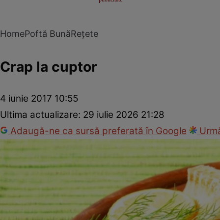
Home
Poftă Bună
Rețete
Crap la cuptor
4 iunie 2017 10:55
Ultima actualizare:
29 iulie 2026 21:28
Adaugă-ne ca sursă preferată în Google
Urmă