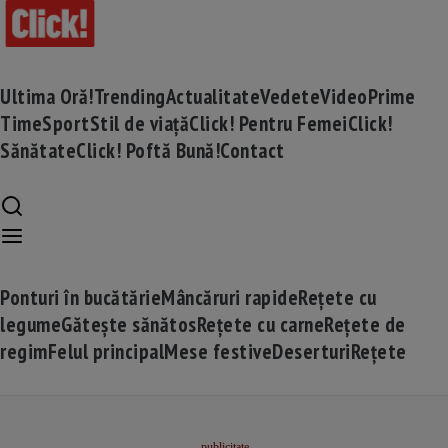
Ultima Oră!
Trending
Actualitate
Vedete
Video
Prime
Time
Sport
Stil de viață
Click! Pentru Femei
Click!
Sănătate
Click! Poftă Bună!
Contact
Ponturi în bucătărie
Mâncăruri rapide
Rețete cu
legume
Gătește sănătos
Rețete cu carne
Rețete de
regim
Felul principal
Mese festive
Deserturi
Rețete