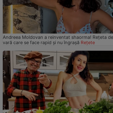
Andreea Moldovan a reinventat shaorma! Rețeta d
vară care se face rapid și nu îngrașă
Rețete