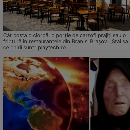
Cât costă o ciorbă, o porţie de cartofi prăjiţi sau o
friptură în restaurantele din Bran şi Braşov. „Stai să
ce chirii sunt”
playtech.ro