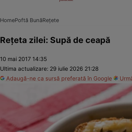
Home
Poftă Bună
Rețete
Reţeta zilei: Supă de ceapă
10 mai 2017 14:35
Ultima actualizare:
29 iulie 2026 21:28
Adaugă-ne ca sursă preferată în Google
Urmă