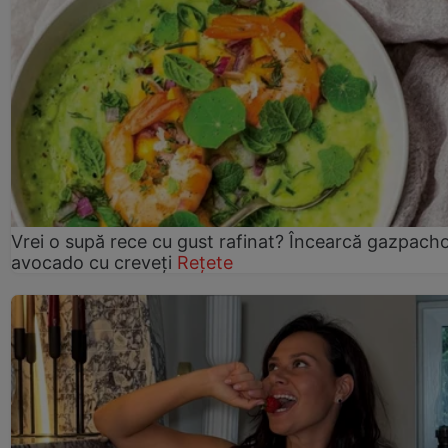
Vrei o supă rece cu gust rafinat? Încearcă gazpach
avocado cu creveți
Rețete