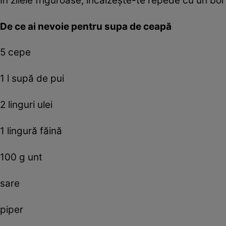
În zilele friguroase, încălzeşte-te repede cu un bo
De ce ai nevoie pentru supa de ceapă
5 cepe
1 l supă de pui
2 linguri ulei
1 lingură făină
100 g unt
sare
piper