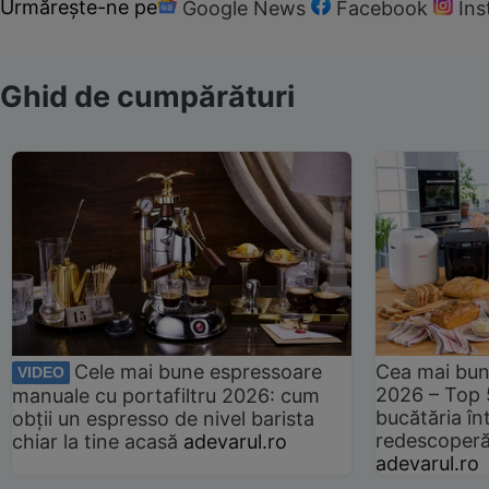
Urmărește-ne pe
Google News
Facebook
In
Ghid de cumpărături
Cele mai bune espressoare
Cea mai bun
VIDEO
2026 – Top 
manuale cu portafiltru 2026: cum
bucătăria înt
obții un espresso de nivel barista
redescoperă 
chiar la tine acasă
adevarul.ro
adevarul.ro