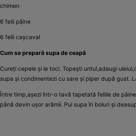
chimen
6 felii pâine
6 felii caşcaval
Cum se prepară supa de ceapă
Cureţi cepele şi le toci. Topeşti untul,adaugi uleiul
supa şi condimentezi cu sare şi piper după gust. L
Între timp,aşezi într-o tavă tapetată feliile de pâin
până devin uşor arămii. Pui supa în boluri şi deasup