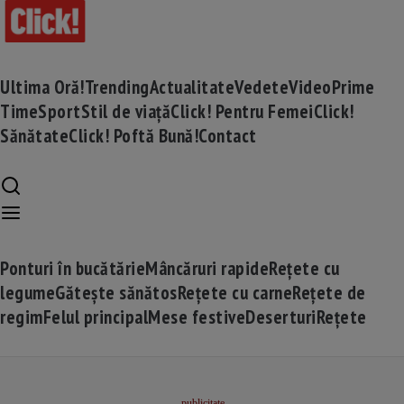
Ultima Oră!
Trending
Actualitate
Vedete
Video
Prime
Time
Sport
Stil de viață
Click! Pentru Femei
Click!
Sănătate
Click! Poftă Bună!
Contact
Ponturi în bucătărie
Mâncăruri rapide
Rețete cu
legume
Gătește sănătos
Rețete cu carne
Rețete de
regim
Felul principal
Mese festive
Deserturi
Rețete