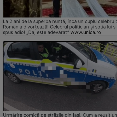
La 2 ani de la superba nuntă, încă un cuplu celebru 
România divorțează! Celebrul politician și soția lui ș
spus adio! „Da, este adevărat”
www.unica.ro
Urmărire comică pe străzile din Iași. Cum a reușit u