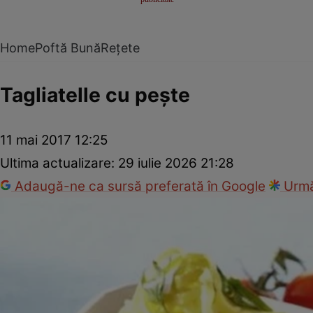
Home
Poftă Bună
Rețete
Tagliatelle cu peşte
11 mai 2017 12:25
Ultima actualizare:
29 iulie 2026 21:28
Adaugă-ne ca sursă preferată în Google
Urmă