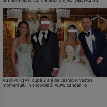
urmează după scufundarea barjelor
playtech.ro
Au DIVORȚAT, după 2 ani de căsnicie! Vestea
momentului în showbiz😮
www.cancan.ro