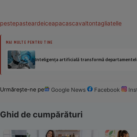
peste
paste
ardei
ceapa
cascaval
ton
tagliatelle
MAI MULTE PENTRU TINE
Inteligența artificială transformă departamentele
Urmărește-ne pe
Google News
Facebook
In
Ghid de cumpărături