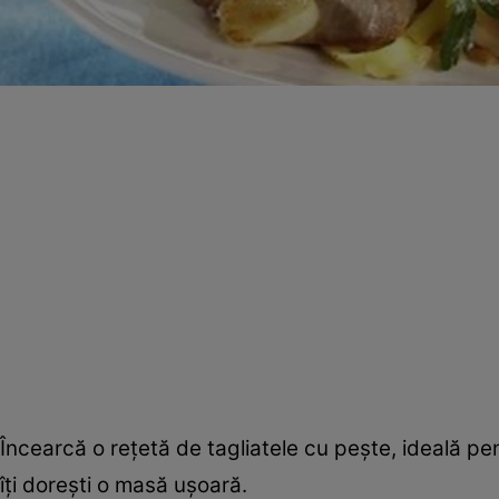
Încearcă o reţetă de tagliatele cu peşte, ideală pen
îţi doreşti o masă uşoară.