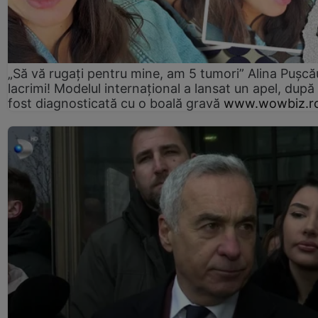
„Să vă rugați pentru mine, am 5 tumori” Alina Pușcău
lacrimi! Modelul internațional a lansat un apel, după
fost diagnosticată cu o boală gravă
www.wowbiz.r