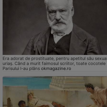
Era adorat de prostituate, pentru apetitul său sexua
uriaș. Când a murit faimosul scriitor, toate cocotele
Parisului l-au plâns
okmagazine.ro