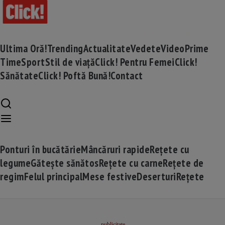
Ultima Oră!
Trending
Actualitate
Vedete
Video
Prime
Time
Sport
Stil de viață
Click! Pentru Femei
Click!
Sănătate
Click! Poftă Bună!
Contact
Ponturi în bucătărie
Mâncăruri rapide
Rețete cu
legume
Gătește sănătos
Rețete cu carne
Rețete de
regim
Felul principal
Mese festive
Deserturi
Rețete