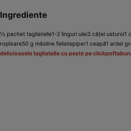
Ingrediente
½ pachet tagliatelle1-2 linguri ulei3 căţei usturoi
roşiisare50 g măsline feliatepiper1 ceapă1 ardei g
delicioasele tagliatelle cu peşte pe clickpoftabun