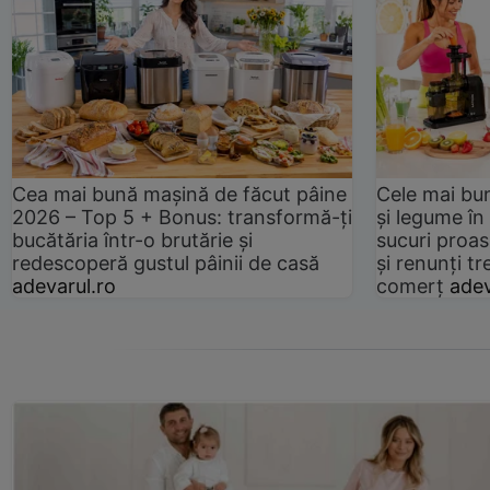
Cea mai bună mașină de făcut pâine
Cele mai bu
2026 – Top 5 + Bonus: transformă-ți
și legume în
bucătăria într-o brutărie și
sucuri proas
redescoperă gustul pâinii de casă
și renunți tr
adevarul.ro
comerț
adev