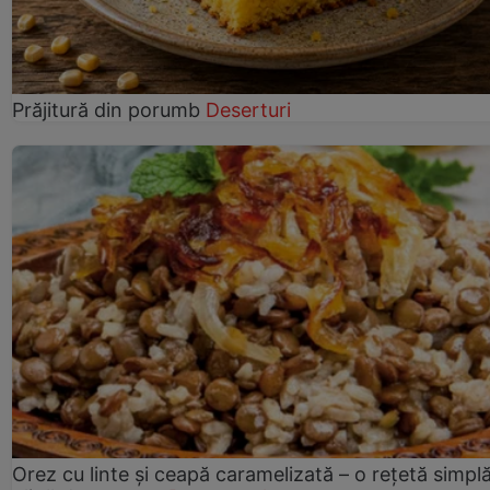
Prăjitură din porumb
Deserturi
Orez cu linte și ceapă caramelizată – o rețetă simplă