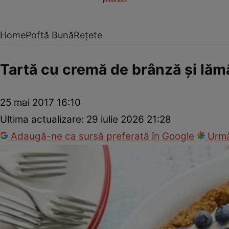
Home
Poftă Bună
Rețete
Tartă cu cremă de brânză şi lăm
25 mai 2017 16:10
Ultima actualizare:
29 iulie 2026 21:28
Adaugă-ne ca sursă preferată în Google
Urmă