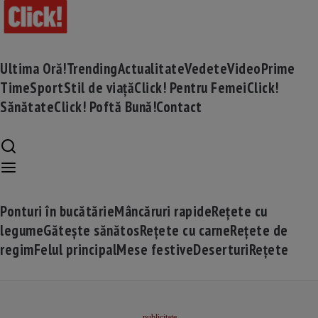
Ultima Oră!
Trending
Actualitate
Vedete
Video
Prime
Time
Sport
Stil de viață
Click! Pentru Femei
Click!
Sănătate
Click! Poftă Bună!
Contact
Ponturi în bucătărie
Mâncăruri rapide
Rețete cu
legume
Gătește sănătos
Rețete cu carne
Rețete de
regim
Felul principal
Mese festive
Deserturi
Rețete