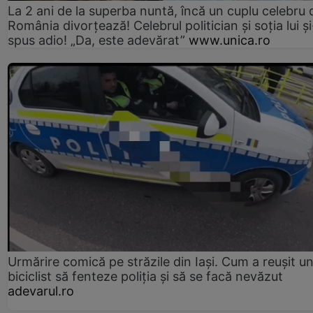
La 2 ani de la superba nuntă, încă un cuplu celebru 
România divorțează! Celebrul politician și soția lui ș
spus adio! „Da, este adevărat”
www.unica.ro
Urmărire comică pe străzile din Iași. Cum a reușit u
biciclist să fenteze poliția și să se facă nevăzut
adevarul.ro