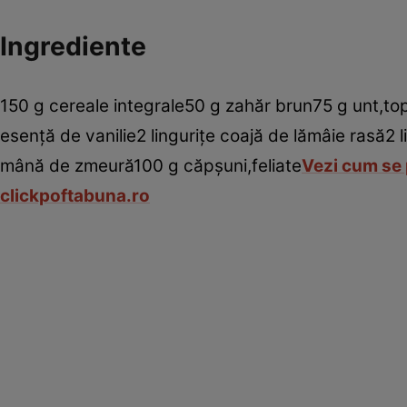
Ingrediente
150 g cereale integrale50 g zahăr brun75 g unt,t
esenţă de vanilie2 linguriţe coajă de lămâie rasă2
mână de zmeură100 g căpşuni,feliate
Vezi cum se 
clickpoftabuna.ro