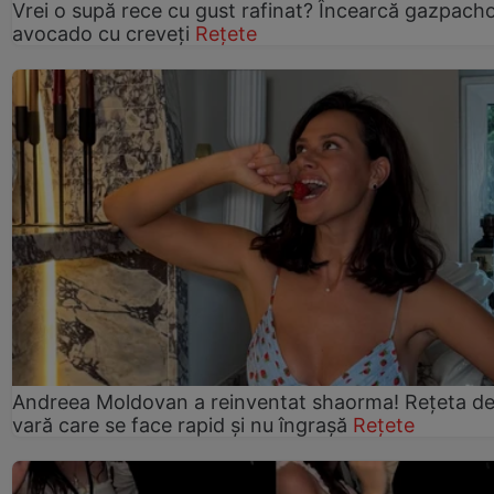
Vrei o supă rece cu gust rafinat? Încearcă gazpach
avocado cu creveți
Rețete
Andreea Moldovan a reinventat shaorma! Rețeta d
vară care se face rapid și nu îngrașă
Rețete