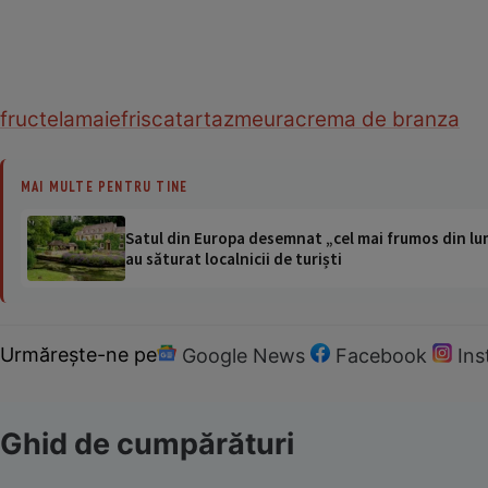
fructe
lamaie
frisca
tarta
zmeura
crema de branza
MAI MULTE PENTRU TINE
Satul din Europa desemnat „cel mai frumos din lum
au săturat localnicii de turiști
Urmărește-ne pe
Google News
Facebook
In
Ghid de cumpărături