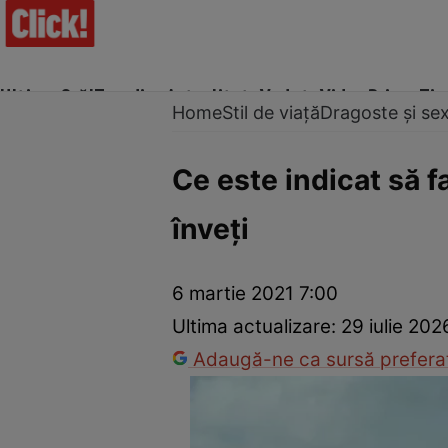
Ultima Oră!
Trending
Actualitate
Vedete
Video
Prime Ti
Home
Stil de viață
Dragoste și se
Ce este indicat să f
înveţi
Trucuri de frumusețe
Dragoste și Sex
Evenimente
Horos
6 martie 2021 7:00
Ultima actualizare:
29 iulie 20
Adaugă-ne ca sursă preferat