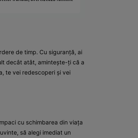
rdere de timp. Cu siguranţă, ai
lt decât atât, aminteşte-ţi că a
a, te vei redescoperi şi vei
 împaci cu schimbarea din viaţa
uvinte, să alegi imediat un