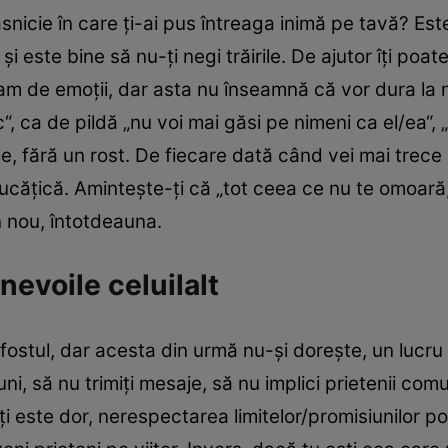
ăsnicie în care ţi-ai pus întreaga inimă pe tavă? Este
şi este bine să nu-ţi negi trăirile. De ajutor îţi poa
m de emoţii, dar asta nu înseamnă că vor dura la n
c“, ca de pildă „nu voi mai găsi pe nimeni ca el/ea“, 
ile, fără un rost. De fiecare dată când vei mai trece 
ucăţică. Aminteşte-ţi că „tot ceea ce nu te omoară,
n nou, întotdeauna.
 nevoile celuilalt
fostul, dar acesta din urmă nu-şi doreşte, un lucru 
i, să nu trimiţi mesaje, să nu implici prietenii comu
i este dor, nerespectarea limitelor/promisiunilor po