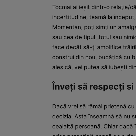
Tocmai ai ieşit dintr-o relaţie/c
incertitudine, teamă la început, 
Momentan, poţi simţi un amalga
sau cea de tipul „totul sau nimi
face decât să-ţi amplifice trăir
construi din nou, bucăţică cu b
ales că, vei putea să iubeşti di
Înveţi să respecţi si
Dacă vrei să rămâi prietenă cu 
decizia. Asta înseamnă să nu sun
cealaltă persoană. Chiar dacă îţ