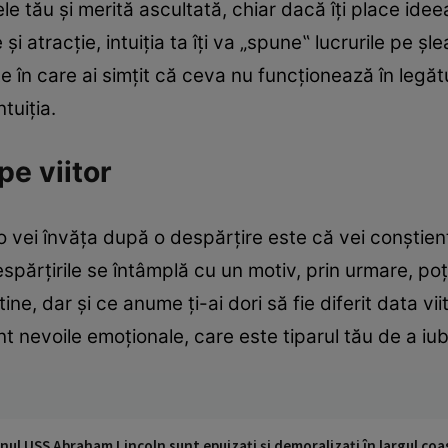
le tău şi merită ascultată, chiar dacă îţi place ideea
 atracţie, intuiţia ta îţi va „spune‟ lucrurile pe şl
 în care ai simţit că ceva nu funcţionează în legăt
ntuiţia.
 pe viitor
o vei învăţa după o despărţire este că vei conştient
părţirile se întâmplă cu un motiv, prin urmare, poţ
ne, dar şi ce anume ţi-ai dori să fie diferit data vi
sunt nevoile emoţionale, care este tiparul tău de a iub
nul USS Abraham Lincoln sunt epuizați și demoralizați în largul coas