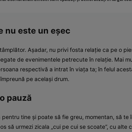
ţie nu este un eşec
mplător. Aşadar, nu privi fosta relaţie ca pe o pie
legate de evenimentele petrecute în relaţie. Mai mu
soana respectivă a intrat în viaţa ta; în felul acest
i împreună pe acelaşi drum.
i o pauză
lă pentru tine şi poate să fie greu, momentan, să te
s să urmezi zicala „cui pe cui se scoate“, cu alte c