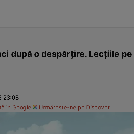
me
Sport
Stil de viață
Click! Pentru Femei
Click! Sănătate
x
aci după o despărţire. Lecţiile pe
cop
Rețete culinare
Travel
26 23:08
ă în Google
Urmărește-ne pe Discover