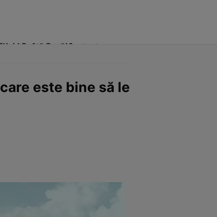
Click! Poftă Bună!
Contact
 care este bine să le