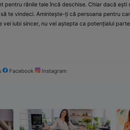
pentru rănile tale încă deschise. Chiar dacă eşti 
 să te vindeci. Aminteşte-ţi că persoana pentru care
e vei iubi sincer, nu vei aştepta ca potenţialul par
s
Facebook
Instagram