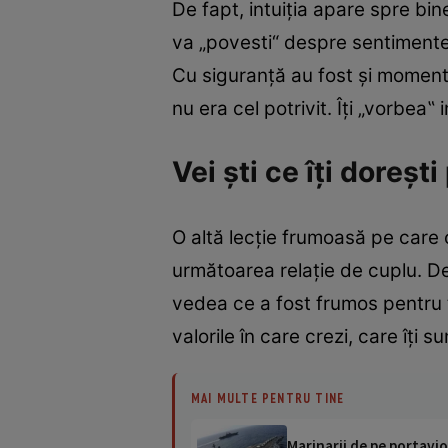
De fapt, intuiţia apare spre bine
va „povesti“ despre sentimente şi
Cu siguranţă au fost şi momente
nu era cel potrivit. Îţi „vorbea‟ i
Vei şti ce îţi doreşti
O altă lecţie frumoasă pe care 
următoarea relaţie de cuplu. Des
vedea ce a fost frumos pentru ti
valorile în care crezi, care îţi 
MAI MULTE PENTRU TINE
Marinarii de pe portavio