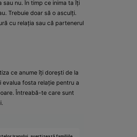
 sau nu. În timp ce inima ta îţi
eau. Trebuie doar să o asculţi.
ură cu relaţia sau că partenerul
iza ce anume îţi doreşti de la
i evalua fosta relaţie pentru a
itoare. Întreabă-te care sunt
i.
telor Iranului, avertizează familiile