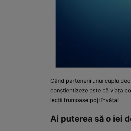
Când partenerii unui cuplu deci
conştientizeze este că viaţa co
lecţii frumoase poţi învăţa!
Ai puterea să o iei d