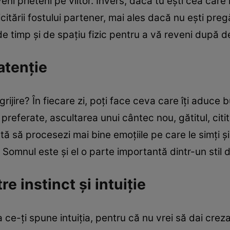
ni prieteni pe viitor. Invers, dacă tu eşti cea care 
icitării fostului partener, mai ales dacă nu eşti preg
e timp şi de spaţiu fizic pentru a vă reveni după d
atenţie
grijire? În fiecare zi, poţi face ceva care îţi aduce
i preferate, ascultarea unui cântec nou, gătitul, citit
ă să procesezi mai bine emoţiile pe care le simţi şi s
. Somnul este şi el o parte importantă dintr-un stil d
re instinct şi intuiţie
a ce-ţi spune intuiţia, pentru că nu vrei să dai creza