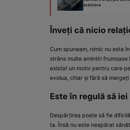
acestora
Înveţi că nicio rela
Cum spuneam, nimic nu este întâ
strâns multe amintiri frumoase 
existat un motiv pentru care per
evolua, chiar şi fără să mergeţ
Este în regulă să ie
Despărţirea poate să fie difici
ta. Însă nu este neapărat sănăto