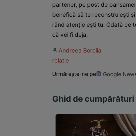
partener, pe post de pansament 
benefică să te reconstruieşti şi
rând atenţie eşti tu. Odată ce t
că vei fi deja.
Andreea Borcila
relatie
Urmărește-ne pe
Google New
Ghid de cumpărături