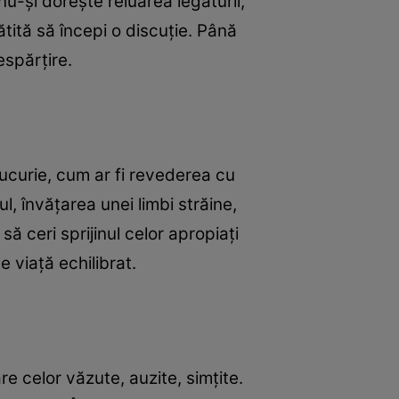
nu-şi doreşte reluarea legăturii,
ătită să începi o discuţie. Până
espărţire.
 bucurie, cum ar fi revederea cu
ul, învăţarea unei limbi străine,
ă ceri sprijinul celor apropiaţi
e viaţă echilibrat.
re celor văzute, auzite, simţite.