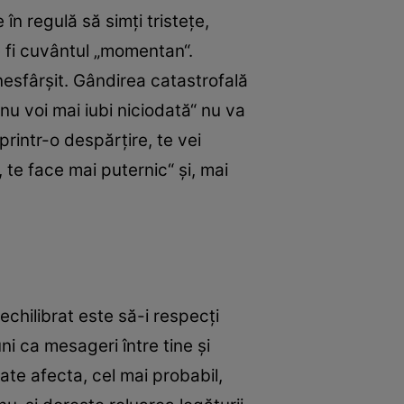
 în regulă să simţi tristeţe,
te fi cuvântul „momentan“.
esfârşit. Gândirea catastrofală
„nu voi mai iubi niciodată“ nu va
printr-o despărţire, te vei
 te face mai puternic“ şi, mai
echilibrat este să-i respecţi
ni ca mesageri între tine şi
ate afecta, cel mai probabil,