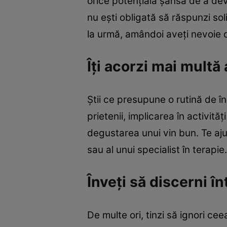
orice potenţială şansă de a deve
nu eşti obligată să răspunzi sol
la urmă, amândoi aveţi nevoie d
Îţi acorzi mai multă 
Ştii ce presupune o rutină de în
prietenii, implicarea în activităţ
degustarea unui vin bun. Te ajut
sau al unui specialist în terapie
Înveţi să discerni înt
De multe ori, tinzi să ignori cee