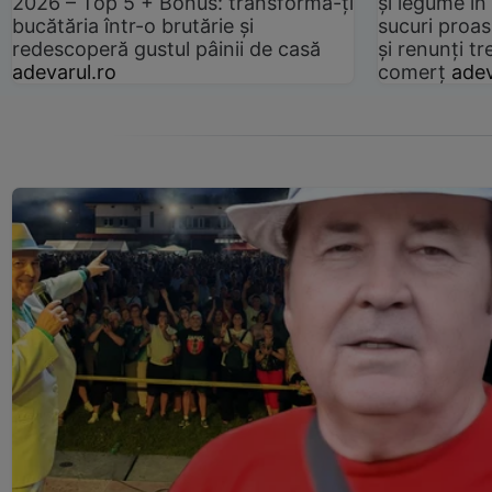
2026 – Top 5 + Bonus: transformă-ți
și legume în
bucătăria într-o brutărie și
sucuri proas
redescoperă gustul pâinii de casă
și renunți tr
adevarul.ro
comerț
adev