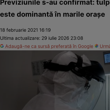
Previziunile s-au confirmat: tul
este dominantă în marile oraşe
18 februarie 2021 16:19
Ultima actualizare:
29 iulie 2026 23:08
Adaugă-ne ca sursă preferată în Google
Urmă