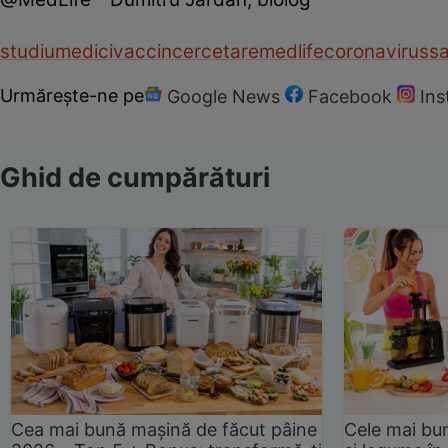
studiu
medici
vaccin
cercetare
medlife
coronavirus
s
Urmărește-ne pe
Google News
Facebook
In
Ghid de cumpărături
Cea mai bună mașină de făcut pâine
Cele mai bu