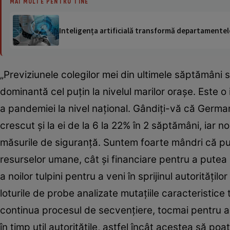
MAI MULTE PENTRU TINE
Inteligența artificială transformă departamentele
„Previziunele colegilor mei din ultimele săptămâni 
dominantă cel puţin la nivelul marilor oraşe. Este 
a pandemiei la nivel naţional. Gândiţi-vă că Germani
crescut şi la ei de la 6 la 22% în 2 săptămâni, iar no
măsurile de siguranţă. Suntem foarte mândri că pu
resurselor umane, cât şi financiare pentru a putea ur
a noilor tulpini pentru a veni în sprijinul autorită
loturile de probe analizate mutaţiile caracteristice 
continua procesul de secvenţiere, tocmai pentru a id
în timp util autorităţile, astfel încât acestea să p