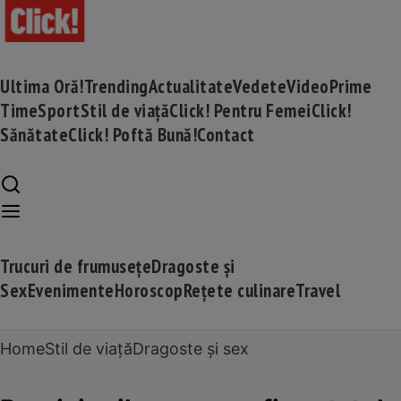
Ultima Oră!
Trending
Actualitate
Vedete
Video
Prime
Time
Sport
Stil de viață
Click! Pentru Femei
Click!
Sănătate
Click! Poftă Bună!
Contact
Trucuri de frumusețe
Dragoste și
Sex
Evenimente
Horoscop
Rețete culinare
Travel
Home
Stil de viață
Dragoste și sex