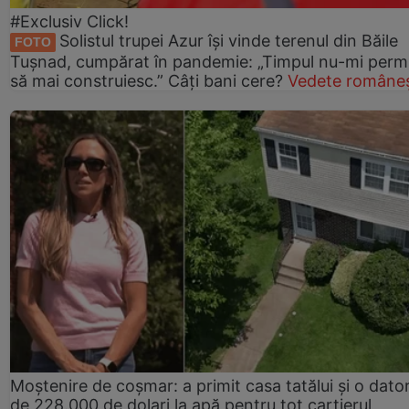
#Exclusiv Click!
Solistul trupei Azur își vinde terenul din Băile
FOTO
Tușnad, cumpărat în pandemie: „Timpul nu-mi perm
să mai construiesc.” Câți bani cere?
Vedete româneș
Moștenire de coșmar: a primit casa tatălui și o dator
de 228.000 de dolari la apă pentru tot cartierul