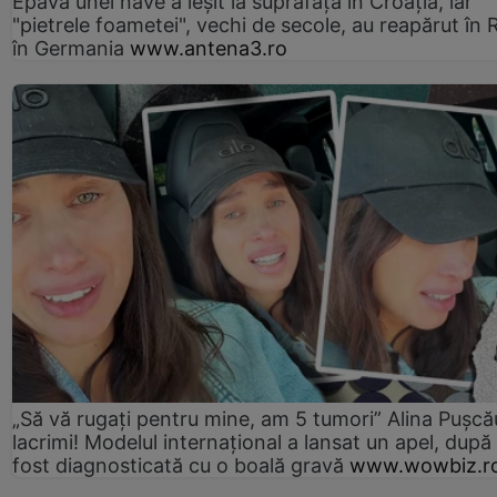
Epava unei nave a ieșit la suprafață în Croația, iar
"pietrele foametei", vechi de secole, au reapărut în R
în Germania
www.antena3.ro
„Să vă rugați pentru mine, am 5 tumori” Alina Pușcău
lacrimi! Modelul internațional a lansat un apel, după
fost diagnosticată cu o boală gravă
www.wowbiz.r