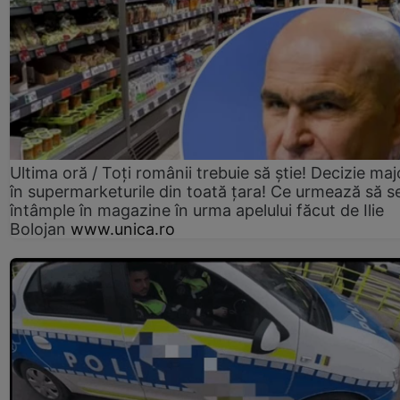
Ultima oră / Toți românii trebuie să știe! Decizie maj
în supermarketurile din toată țara! Ce urmează să s
întâmple în magazine în urma apelului făcut de Ilie
Bolojan
www.unica.ro