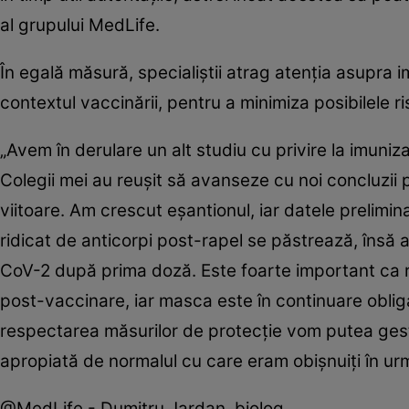
al grupului MedLife.
În egală măsură, specialiştii atrag atenţia asupra i
contextul vaccinării, pentru a minimiza posibilele ris
„Avem în derulare un alt studiu cu privire la imun
Colegii mei au reuşit să avanseze cu noi concluzii
viitoare. Am crescut eşantionul, iar datele prelimin
ridicat de anticorpi post-rapel se păstrează, însă 
CoV-2 după prima doză. Este foarte important ca ro
post-vaccinare, iar masca este în continuare obliga
respectarea măsurilor de protecţie vom putea gesti
apropiată de normalul cu care eram obişnuiţi în u
@MedLife - Dumitru Jardan, biolog