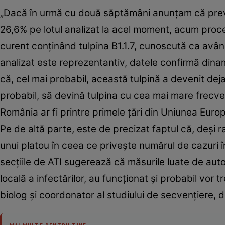
„Dacă în urmă cu două săptămâni anunţam că preval
26,6% pe lotul analizat la acel moment, acum proce
curent conţinând tulpina B1.1.7, cunoscută ca avân
analizat este reprezentantiv, datele confirmă dinam
că, cel mai probabil, această tulpină a devenit deja
probabil, să devină tulpina cu cea mai mare frecven
România ar fi printre primele ţări din Uniunea Euro
Pe de altă parte, este de precizat faptul că, deşi r
unui platou în ceea ce priveşte numărul de cazuri î
secţiile de ATI sugerează că măsurile luate de auto
locală a infectărilor, au funcţionat şi probabil vor
biolog şi coordonator al studiului de secvenţiere, 