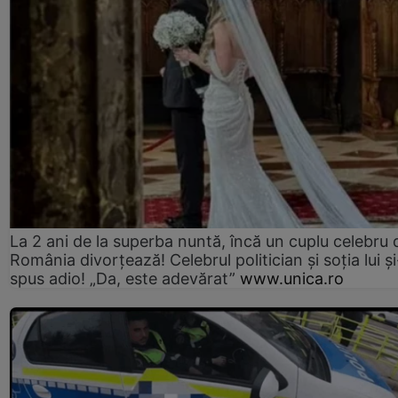
La 2 ani de la superba nuntă, încă un cuplu celebru 
România divorțează! Celebrul politician și soția lui ș
spus adio! „Da, este adevărat”
www.unica.ro