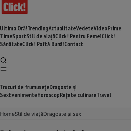
Ultima Oră!
Trending
Actualitate
Vedete
Video
Prime
Time
Sport
Stil de viață
Click! Pentru Femei
Click!
Sănătate
Click! Poftă Bună!
Contact
Trucuri de frumusețe
Dragoste și
Sex
Evenimente
Horoscop
Rețete culinare
Travel
Home
Stil de viață
Dragoste și sex