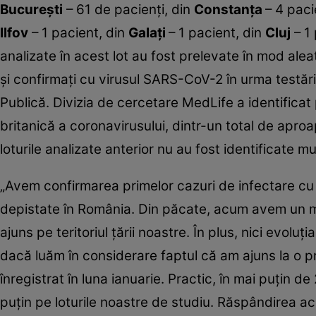
Bucureşti
– 61 de pacienţi, din
Constanţa
– 4 paci
Ilfov
– 1 pacient, din
Galaţi
– 1 pacient, din
Cluj
– 1 
analizate în acest lot au fost prelevate în mod alea
şi confirmaţi cu virusul SARS-CoV-2 în urma testări
Publică. Divizia de cercetare MedLife a identificat
britanică a coronavirusului, dintr-un total de apr
loturile analizate anterior nu au fost identificate mut
„Avem confirmarea primelor cazuri de infectare cu t
depistate în România. Din păcate, acum avem un moti
ajuns pe teritoriul ţării noastre. În plus, nici evolu
dacă luăm în considerare faptul că am ajuns la o p
înregistrat în luna ianuarie. Practic, în mai puţin de
puţin pe loturile noastre de studiu. Răspândirea ac