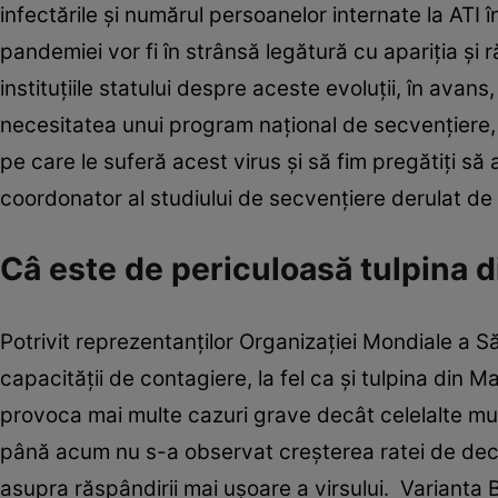
infectările şi numărul persoanelor internate la ATI 
pandemiei vor fi în strânsă legătură cu apariţia şi r
instituţiile statului despre aceste evoluţii, în avan
necesitatea unui program naţional de secvenţiere, 
pe care le suferă acest virus şi să fim pregătiţi să
coordonator al studiului de secvenţiere derulat de
Câ este de periculoasă tulpina 
Potrivit reprezentanţilor Organizaţiei Mondiale a S
capacităţii de contagiere, la fel ca şi tulpina din M
provoca mai multe cazuri grave decât celelalte muta
până acum nu s-a observat creşterea ratei de deces
asupra răspândirii mai uşoare a virsului. Varianta B.