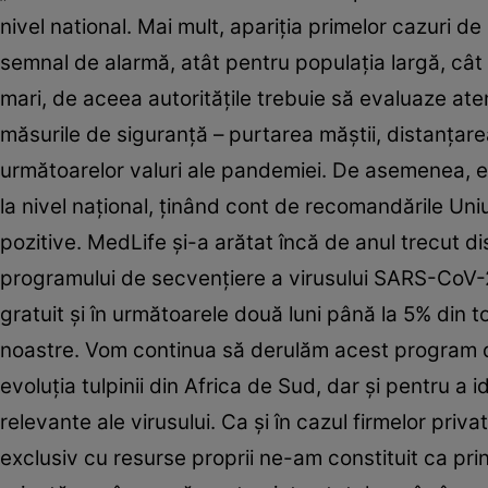
nivel national. Mai mult, apariţia primelor cazuri d
semnal de alarmă, atât pentru populaţia largă, cât ş
mari, de aceea autorităţile trebuie să evaluaze ate
măsurile de siguranţă – purtarea măştii, distanţare
următoarelor valuri ale pandemiei. De asemenea, e
la nivel naţional, ţinând cont de recomandările Un
pozitive. MedLife şi-a arătat încă de anul trecut dis
programului de secvenţiere a virusului SARS-CoV-
gratuit şi în următoarele două luni până la 5% din 
noastre. Vom continua să derulăm acest program de
evoluţia tulpinii din Africa de Sud, dar şi pentru a id
relevante ale virusului. Ca şi în cazul firmelor pri
exclusiv cu resurse proprii ne-am constituit ca pr