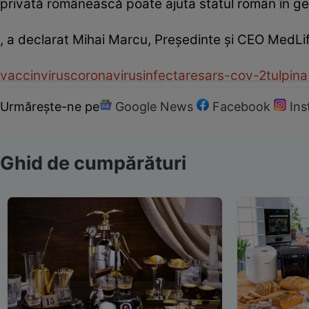
privată românească poate ajuta statul român în ge
, a declarat Mihai Marcu, Preşedinte şi CEO MedLi
vaccin
virus
coronavirus
infectare
sars-cov-2
tulpina
Urmărește-ne pe
Google News
Facebook
In
Ghid de cumpărături