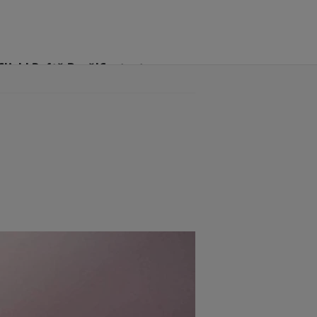
Click! Poftă Bună!
Contact