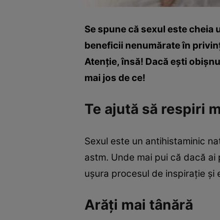
Se spune că sexul este cheia un
beneficii nenumărate în privinţa
Atenţie, însă! Dacă eşti obişnu
mai jos de ce!
Te ajută să respiri 
Sexul este un antihistaminic na
astm. Unde mai pui că dacă ai pr
uşura procesul de inspiraţie şi ex
Arăţi mai tânără