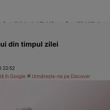
me
Sport
Stil de viață
Click! Pentru Femei
Click! Sănătate
x
ui din timpul zilei
cop
Rețete culinare
Travel
6 22:52
ă în Google
Urmărește-ne pe Discover