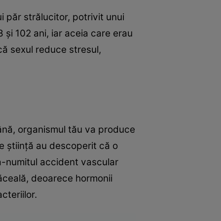
 păr strălucitor, potrivit unui
 şi 102 ani, iar aceia care erau
 că sexul reduce stresul,
ămână, organismul tău va produce
 ştiinţă au descoperit că o
şa-numitul accident vascular
răceală, deoarece hormonii
teriilor.