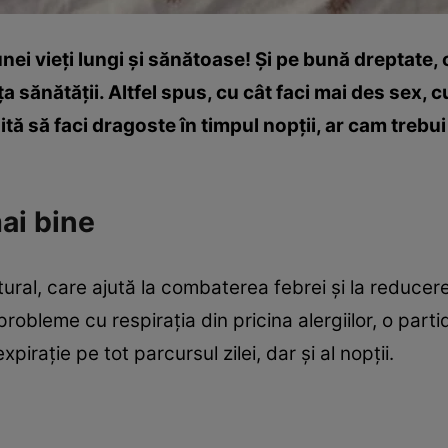
ei vieţi lungi şi sănătoase! Şi pe bună dreptate, c
 sănătăţii. Altfel spus, cu cât faci mai des sex, cu
ită să faci dragoste în timpul nopţii, ar cam trebui
mai bine
tural, care ajută la combaterea febrei şi la reduc
obleme cu respiraţia din pricina alergiilor, o parti
piraţie pe tot parcursul zilei, dar şi al nopţii.