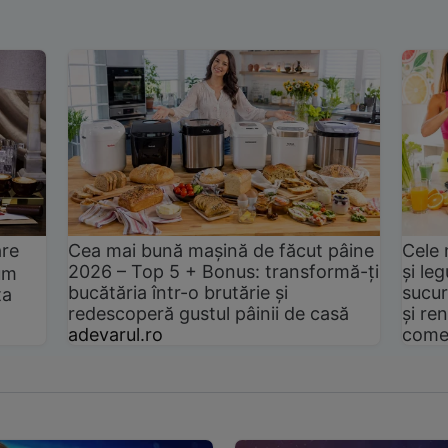
are
Cea mai bună mașină de făcut pâine
Cele 
2026 – Top 5 + Bonus: transformă-ți
și le
um
bucătăria într-o brutărie și
sucur
ta
redescoperă gustul pâinii de casă
și ren
adevarul.ro
come