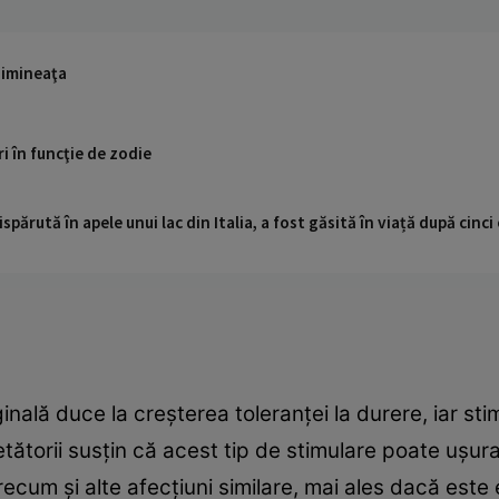
 dimineaţa
ri în funcţie de zodie
ispărută în apele unui lac din Italia, a fost găsită în viață după cin
inală duce la creşterea toleranţei la durere, iar sti
etătorii susţin că acest tip de stimulare poate uşu
ecum şi alte afecţiuni similare, mai ales dacă este e