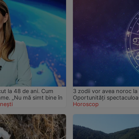
ut la 48 de ani. Cum
3 zodii vor avea noroc la 
rame. „Nu mă simt bine în
Oportunități spectaculoas
nești
Horoscop