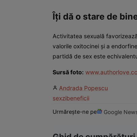
Îţi dă o stare de bin
Activitatea sexuală favorizează
valorile oxitocinei şi a endorfi
partidă de sex este echivalentu
Sursă foto:
www.authorlove.c
Andrada Popescu
sex
zi
beneficii
Urmărește-ne pe
Google New
Ghid de cumpărături