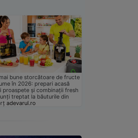
mai bune storcătoare de fructe
gume în 2026: prepari acasă
i proaspete și combinații fresh
unți treptat la băuturile din
rț
adevarul.ro