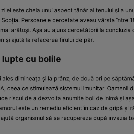
zilei este cheia unui aspect tânăr al tenului şi a unui
n Scoţia. Persoanele cercetate aveau vârsta între 18
i mai arătoşi. Aşa au ajuns cercetătorii la concluzia
şi ajută la refacerea firului de păr.
lupte cu bolile
mai ales dimineaţa şi la prânz, de două ori pe săpt
A, ceea ce stimulează sistemul imunitar. Oamenii de
ce riscul de a dezvolta anumite boli de inimă şi a
amorul este un remediu eficient în caz de gripă şi 
i ajută organismul să se recupereze după invazia bac