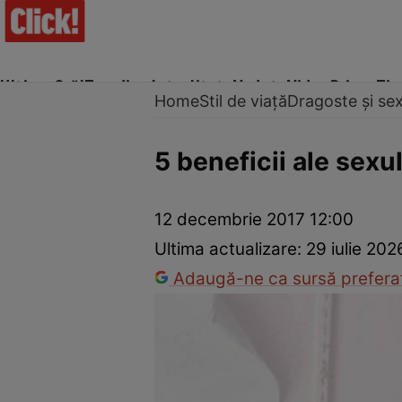
Ultima Oră!
Trending
Actualitate
Vedete
Video
Prime Ti
Home
Stil de viață
Dragoste și se
5 beneficii ale sexul
Trucuri de frumusețe
Dragoste și Sex
Evenimente
Horos
12 decembrie 2017 12:00
Ultima actualizare:
29 iulie 202
Adaugă-ne ca sursă preferat