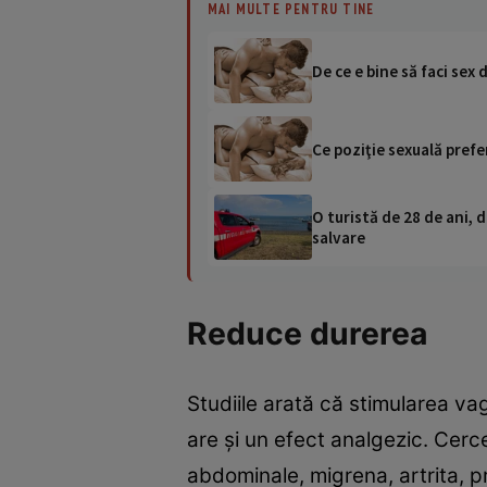
MAI MULTE PENTRU TINE
De ce e bine să faci sex
Ce poziţie sexuală prefe
O turistă de 28 de ani, d
salvare
Reduce durerea
Studiile arată că stimularea vag
are şi un efect analgezic. Cerc
abdominale, migrena, artrita, pr