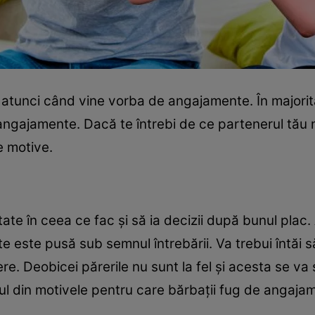
atunci când vine vorba de angajamente. În majoritate
ngajamente. Dacă te întrebi de ce partenerul tău nu
le motive.
rtate în ceea ce fac şi să ia decizii după bunul pla
te este pusă sub semnul întrebării. Va trebui întăi 
. Deobicei părerile nu sunt la fel şi acesta se va 
ul din motivele pentru care bărbaţii fug de angaja