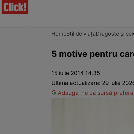
Ultima Oră!
Trending
Actualitate
Vedete
Video
Prime Ti
Home
Stil de viață
Dragoste și se
5 motive pentru car
Trucuri de frumusețe
Dragoste și Sex
Evenimente
Horos
15 iulie 2014 14:35
Ultima actualizare:
29 iulie 202
Adaugă-ne ca sursă preferat