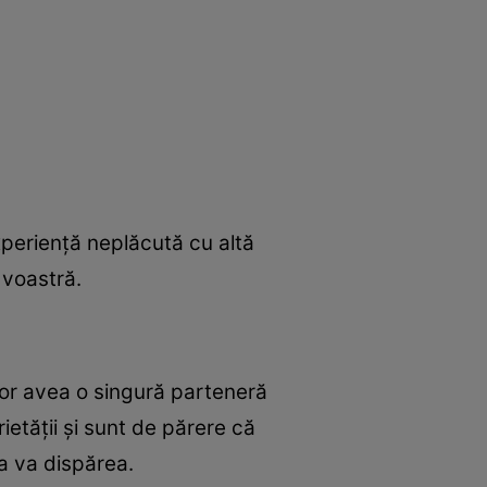
xperienţă neplăcută cu altă
 voastră.
vor avea o singură parteneră
rietăţii şi sunt de părere că
a va dispărea.