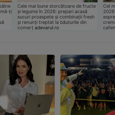
pâine
Cele mai bune storcătoare de fructe
Cel m
rmă-ți
și legume în 2026: prepari acasă
2026
sucuri proaspete și combinații fresh
espre
să
și renunți treptat la băuturile din
cremo
comerț
adevarul.ro
cafen