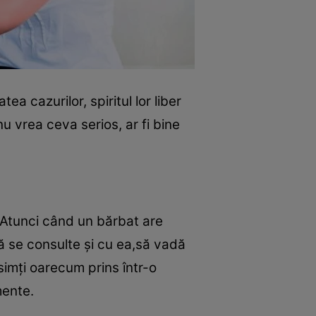
a cazurilor, spiritul lor liber
 vrea ceva serios, ar fi bine
c. Atunci când un bărbat are
să se consulte şi cu ea,să vadă
simţi oarecum prins într-o
mente.