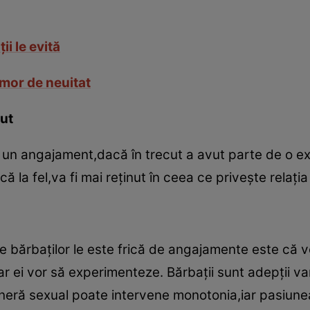
ii le evită
amor de neuitat
cut
e un angajament,dacă în trecut a avut parte de o e
la fel,va fi mai reţinut în ceea ce priveşte relaţia
e bărbaţilor le este frică de angajamente este că 
iar ei vor să experimenteze. Bărbaţii sunt adepţii va
neră sexual poate intervene monotonia,iar pasiune