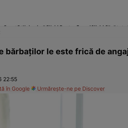
me
Sport
Stil de viață
Click! Pentru Femei
Click! Sănătate
x
e bărbaţilor le este frică de ang
cop
Rețete culinare
Travel
6 22:55
ă în Google
Urmărește-ne pe Discover