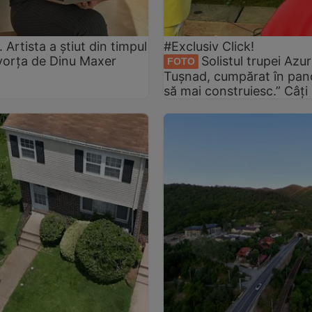
rtista a știut din timpul
#Exclusiv Click!
ivorța de Dinu Maxer
Solistul trupei Azur
FOTO
Tușnad, cumpărat în pan
să mai construiesc.” Câți