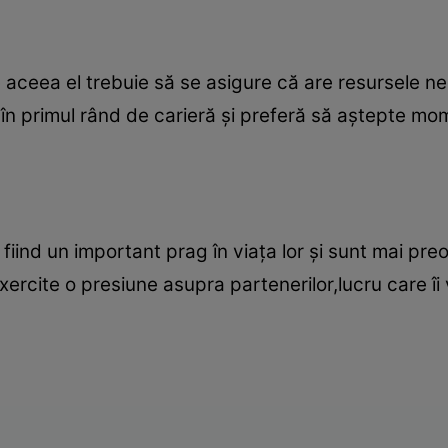
de aceea el trebuie să se asigure că are resursele n
în primul rând de carieră şi preferă să aştepte mom
fiind un important prag în viaţa lor şi sunt mai pr
xercite o presiune asupra partenerilor,lucru care îi