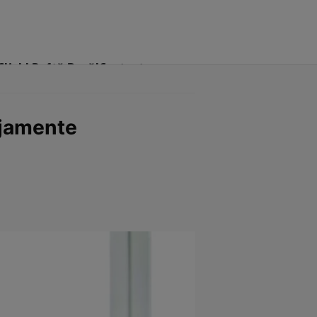
Click! Poftă Bună!
Contact
ajamente