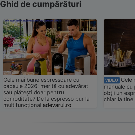
Ghid de cumpărături
Cele mai bune espressoare cu
Cele 
VIDEO
capsule 2026: merită cu adevărat
manuale cu 
sau plătești doar pentru
obții un esp
comoditate? De la espresso pur la
chiar la tin
multifuncțional
adevarul.ro