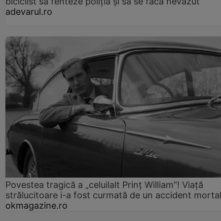
biciclist să fenteze poliția și să se facă nevăzut
adevarul.ro
Povestea tragică a „celuilalt Prinț William”! Viață
strălucitoare i-a fost curmată de un accident morta
okmagazine.ro