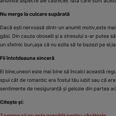
anumite aspecte ale căsniciei. Iată care sunt aces
Nu merge la culcare supărată
Dacă eşti nervoasă dintr-un anumit motiv,este mai b
găsi. Din cauza oboselii şi a stresului s-ar putea 
un sfetnic bun,aşa că nu ezita să te bazezi pe el,ia
Fii întotdeauna sinceră
Ei bine,uneori este mai bine să încalci această regu
spui cât de romantic era fostul tău iubit sau că er
sentimente de nesiguranţă şi gelozie din partea act
Citeşte şi:
7 semne că nu este pregătit pentru căsătorie