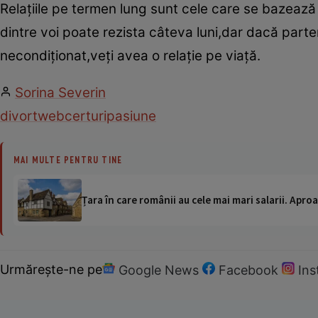
Relaţiile pe termen lung sunt cele care se bazeaz
dintre voi poate rezista câteva luni,dar dacă parten
necondiţionat,veţi avea o relaţie pe viaţă.
Sorina Severin
divort
web
certuri
pasiune
MAI MULTE PENTRU TINE
Țara în care românii au cele mai mari salarii. Apr
Urmărește-ne pe
Google News
Facebook
In