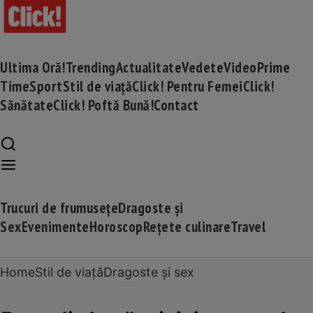
Ultima Oră!
Trending
Actualitate
Vedete
Video
Prime
Time
Sport
Stil de viață
Click! Pentru Femei
Click!
Sănătate
Click! Poftă Bună!
Contact
Trucuri de frumusețe
Dragoste și
Sex
Evenimente
Horoscop
Rețete culinare
Travel
Home
Stil de viață
Dragoste și sex