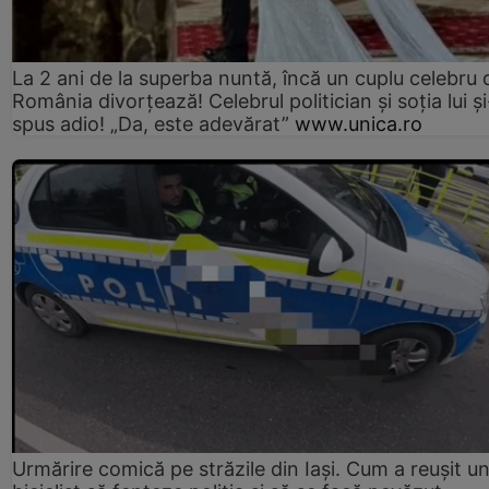
La 2 ani de la superba nuntă, încă un cuplu celebru 
România divorțează! Celebrul politician și soția lui ș
spus adio! „Da, este adevărat”
www.unica.ro
Urmărire comică pe străzile din Iași. Cum a reușit u