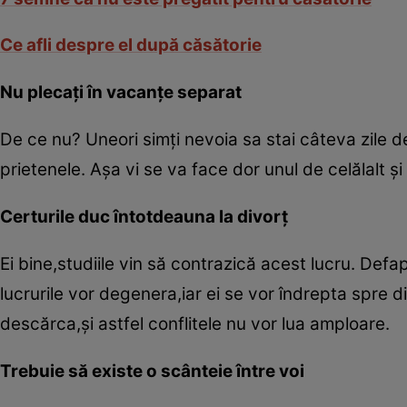
Ce afli despre el după căsătorie
Nu plecaţi în vacanţe separat
De ce nu? Uneori simţi nevoia sa stai câteva zile d
prietenele. Aşa vi se va face dor unul de celălalt ş
Certurile duc întotdeauna la divorţ
Ei bine,studiile vin să contrazică acest lucru. Defa
lucrurile vor degenera,iar ei se vor îndrepta spre d
descărca,şi astfel conflitele nu vor lua amploare.
Trebuie să existe o scânteie între voi