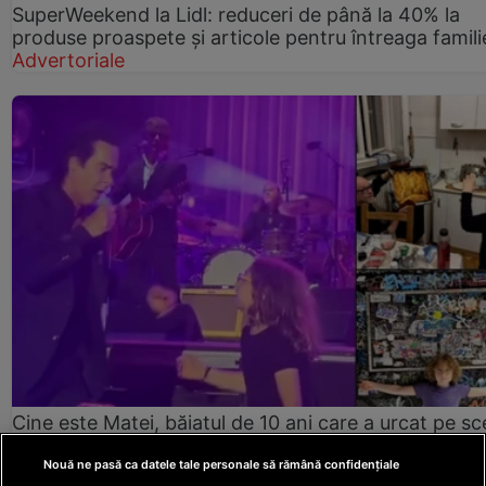
SuperWeekend la Lidl: reduceri de până la 40% la
produse proaspete și articole pentru întreaga famili
Advertoriale
Cine este Matei, băiatul de 10 ani care a urcat pe s
alături de Nick Cave la Summer Well. „Citește patru 
pe zi”
actualitate.net
Nouă ne pasă ca datele tale personale să rămână confidențiale