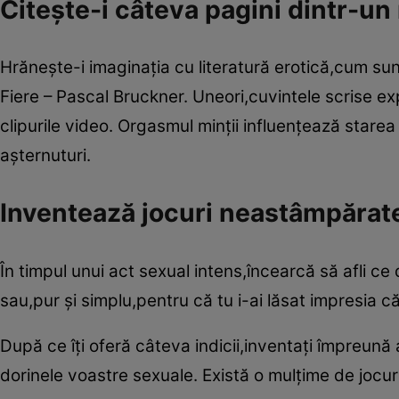
Citeşte-i câteva pagini dintr-un
Hrăneşte-i imaginaţia cu literatură erotică,cum 
Fiere – Pascal Bruckner. Uneori,cuvintele scrise ex
clipurile video. Orgasmul minţii influenţează starea
aşternuturi.
Inventează jocuri neastâmpărat
În timpul unui act sexual intens,încearcă să afli ce
sau,pur şi simplu,pentru că tu i-ai lăsat impresia că 
După ce îţi oferă câteva indicii,inventaţi împreună a
dorinele voastre sexuale. Există o mulţime de jocuri