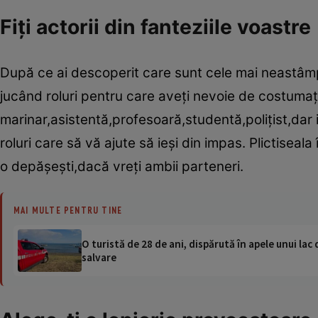
Fiţi actorii din fanteziile voastre
După ce ai descoperit care sunt cele mai neastâ
jucând roluri pentru care aveţi nevoie de costumaţi
marinar,asistentă,profesoară,studentă,poliţist,dar i
roluri care să vă ajute să ieşi din impas. Plictisea
o depăşeşti,dacă vreţi ambii parteneri.
MAI MULTE PENTRU TINE
O turistă de 28 de ani, dispărută în apele unui lac 
salvare