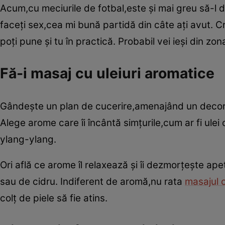
Acum,cu meciurile de fotbal,este şi mai greu să-l de
faceţi sex,cea mi bună partidă din câte aţi avut. C
poţi pune şi tu în practică. Probabil vei ieşi din zo
Fă-i masaj cu uleiuri aromatice
Gândeşte un plan de cucerire,amenajând un decor cu
Alege arome care îi încântă simţurile,cum ar fi ulei 
ylang-ylang.
Ori află ce arome îl relaxează şi îi dezmorţeşte ap
sau de cidru. Indiferent de aromă,nu rata
masajul c
colţ de piele să fie atins.