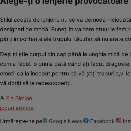
Alege-ţi o lenjerie provocatoare
Stilul acesta de lenjerie nu se va demoda niciodată ş
designeri de modă. Puneţi în valoare atuurile femi
părţi importante ale trupului tău,dar să nu arate chi
Deşi îţi ştie corpul din cap până la unghia mică de l
cum a făcut-o prima dată când aţi făcut dragoste.
emoţii ca la început,pentru că vă ştiţi trupurile,vi l
vă doriţi să le redescoperiţi.
Ela Simion
jocuri erotice
Urmărește-ne pe
Google News
Facebook
In