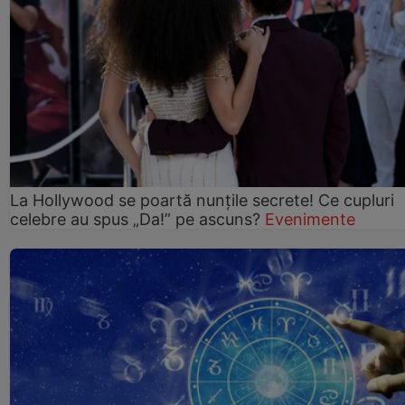
La Hollywood se poartă nunțile secrete! Ce cupluri
celebre au spus „Da!” pe ascuns?
Evenimente