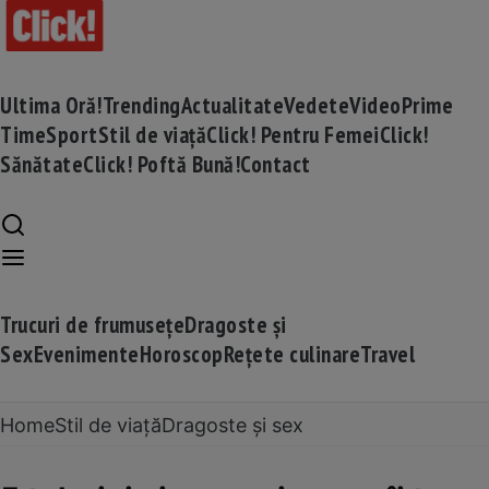
Ultima Oră!
Trending
Actualitate
Vedete
Video
Prime
Time
Sport
Stil de viață
Click! Pentru Femei
Click!
Sănătate
Click! Poftă Bună!
Contact
Trucuri de frumusețe
Dragoste și
Sex
Evenimente
Horoscop
Rețete culinare
Travel
Home
Stil de viață
Dragoste și sex