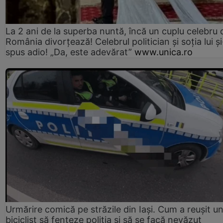
La 2 ani de la superba nuntă, încă un cuplu celebru 
România divorțează! Celebrul politician și soția lui ș
spus adio! „Da, este adevărat”
www.unica.ro
Urmărire comică pe străzile din Iași. Cum a reușit u
biciclist să fenteze poliția și să se facă nevăzut