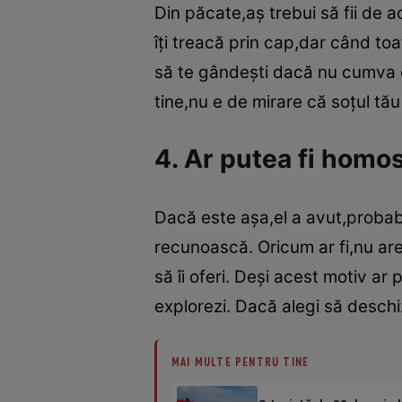
Din păcate,aş trebui să fii de 
îţi treacă prin cap,dar când toa
să te gândeşti dacă nu cumva ch
tine,nu e de mirare că soţul tău
4. Ar putea fi homo
Dacă este aşa,el a avut,probabi
recunoască. Oricum ar fi,nu are
să îi oferi. Deşi acest motiv ar 
explorezi. Dacă alegi să deschiz
MAI MULTE PENTRU TINE