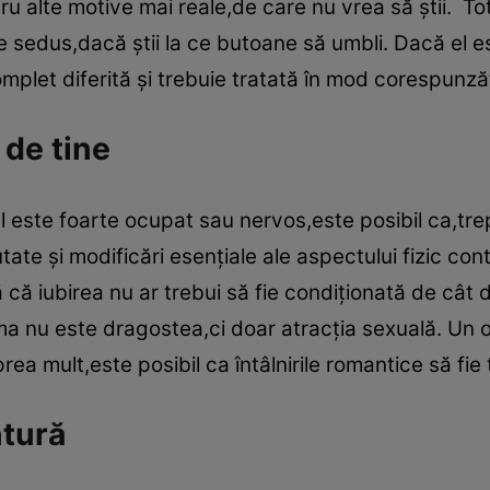
u alte motive mai reale,de care nu vrea să ştii. Tot
uare sedus,dacă ştii la ce butoane să umbli. Dacă el
mplet diferită şi trebuie tratată în mod corespunză
 de tine
el este foarte ocupat sau nervos,este posibil ca,tre
e şi modificări esenţiale ale aspectului fizic contr
 că iubirea nu ar trebui să fie condiţionată de cât
a nu este dragostea,ci doar atracţia sexuală. Un o
ea mult,este posibil ca întâlnirile romantice să fie 
ntură