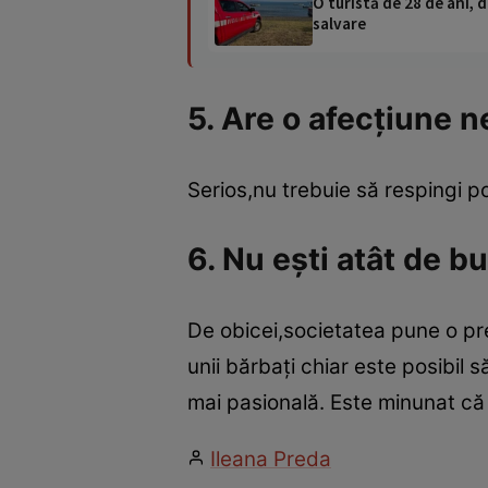
O turistă de 28 de ani, d
salvare
5. Are o afecţiune 
Serios,nu trebuie să respingi po
6. Nu eşti atât de bu
De obicei,societatea pune o pre
unii bărbaţi chiar este posibil s
mai pasională. Este minunat că t
Ileana Preda