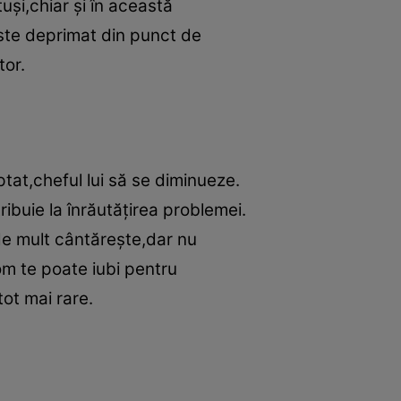
uşi,chiar şi în această
 este deprimat din punct de
tor.
ptat,cheful lui să se diminueze.
ibuie la înrăutăţirea problemei.
 de mult cântăreşte,dar nu
m te poate iubi pentru
tot mai rare.