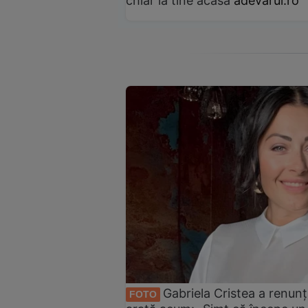
chiar la tine acasă
adevarul.ro
Gabriela Cristea a renunț
FOTO