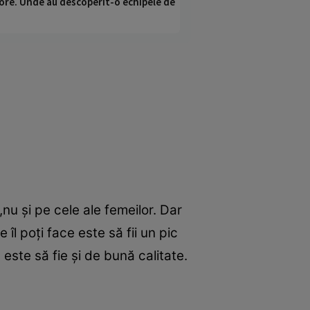
ci ore. Unde au descoperit-o echipele de
u şi pe cele ale femeilor. Dar
 îl poţi face este să fii un pic
 este să fie şi de bună calitate.