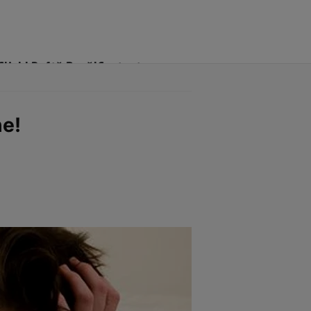
Click! Poftă Bună!
Contact
ne!