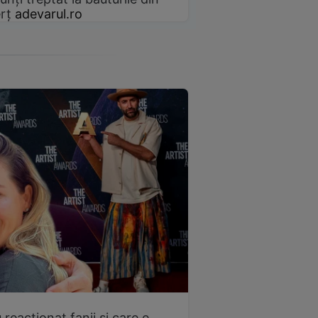
rț
adevarul.ro
 reacționat fanii și care e