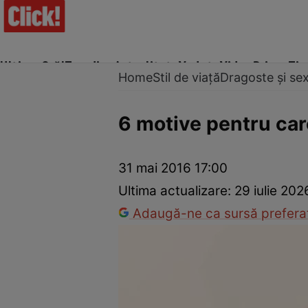
Ultima Oră!
Trending
Actualitate
Vedete
Video
Prime Ti
Home
Stil de viață
Dragoste și se
6 motive pentru care
Trucuri de frumusețe
Dragoste și Sex
Evenimente
Horos
31 mai 2016 17:00
Ultima actualizare:
29 iulie 202
Adaugă-ne ca sursă preferat