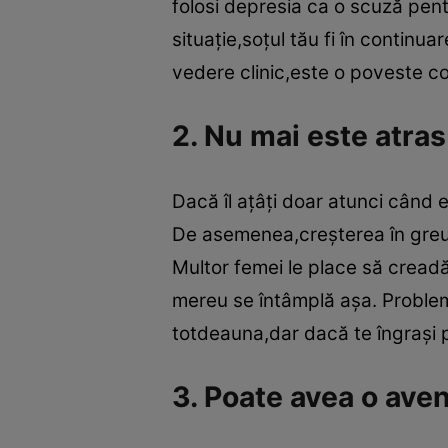
folosi depresia ca o scuză pentr
situaţie,soţul tău fi în contin
vedere clinic,este o poveste co
2. Nu mai este atras
Dacă îl aţâţi doar atunci când 
De asemenea,creşterea în greutat
Multor femei le place să creadă
mereu se întâmplă aşa. Problem
totdeauna,dar dacă te îngraşi pr
3. Poate avea o ave