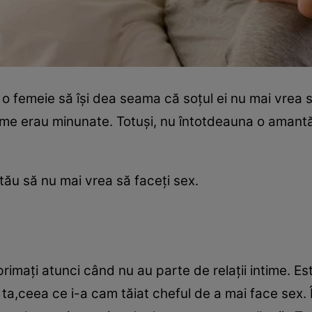
 o femeie să îşi dea seama că soţul ei nu mai vrea 
 intime erau minunate. Totuşi, nu întotdeauna o aman
 tău să nu mai vrea să faceţi sex.
imaţi atunci când nu au parte de relaţii intime. Este
ea ta,ceea ce i-a cam tăiat cheful de a mai face sex. 