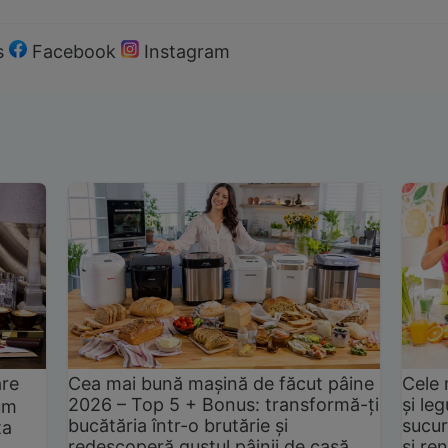
s
Facebook
Instagram
are
Cea mai bună mașină de făcut pâine
Cele 
2026 – Top 5 + Bonus: transformă-ți
și le
um
bucătăria într-o brutărie și
sucur
ta
redescoperă gustul pâinii de casă
și ren