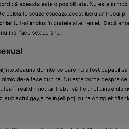
acord că aceasta este o posibilitate. Nu este în mod
te celelalte scuze eşuează,acest lucru ar trebui priv
iar tu l-ai împins în braţele altei femei. Dacă ama
 nu mai face sex cu tine.
sexual
l,întotdeauna dorinţe pe care nu a fost capabil să 
 nimic de-a face cu tine. Nu este vorba despre ce i-
putea fi real,din nou,ar trebui să fie unul dintre ulti
i subiectul gay,şi te înşeli,poţi ruina complet căsni