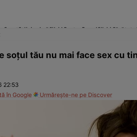
me
Sport
Stil de viață
Click! Pentru Femei
Click! Sănătate
x
 soţul tău nu mai face sex cu ti
cop
Rețete culinare
Travel
6 22:53
ă în Google
Urmărește-ne pe Discover