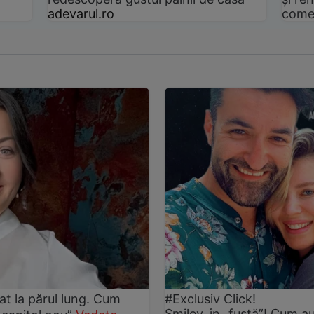
adevarul.ro
come
at la părul lung. Cum
#Exclusiv Click!
Smiley, în „fustă”! Cum au