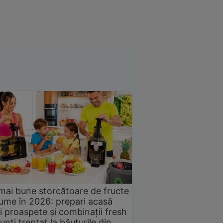
mai bune storcătoare de fructe
gume în 2026: prepari acasă
i proaspete și combinații fresh
unți treptat la băuturile din