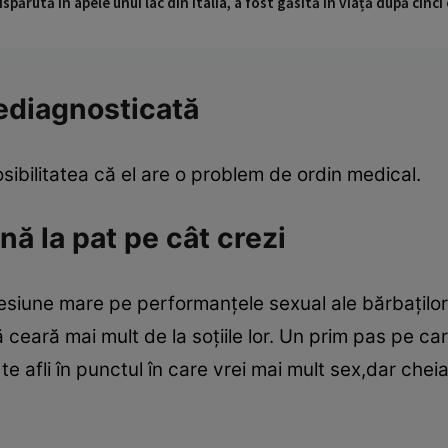
ispărută în apele unui lac din Italia, a fost găsită în viață după cin
nediagnosticată
sibilitatea că el are o problem de ordin medical.
nă la pat pe cât crezi
siune mare pe performanţele sexual ale bărbaţilor,n
ă ceară mai mult de la soţiile lor. Un prim pas pe care
e afli în punctul în care vrei mai mult sex,dar cheia