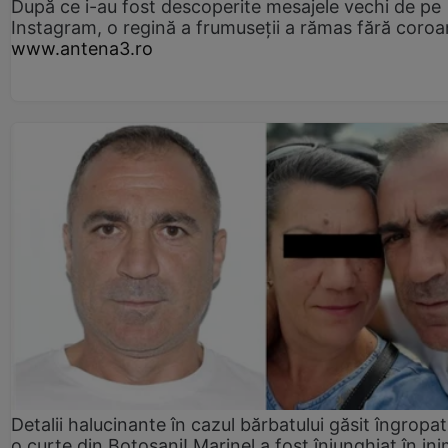
După ce i-au fost descoperite mesajele vechi de pe
Instagram, o regină a frumuseții a rămas fără coro
www.antena3.ro
Detalii halucinante în cazul bărbatului găsit îngropat
o curte din Botoșani! Marinel a fost înjunghiat în ini