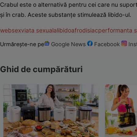
Crabul este o alternativă pentru cei care nu suportă 
şi în crab. Aceste substanţe stimulează libido-ul.
web
sex
viata sexuala
libido
afrodisiac
performanta s
Urmărește-ne pe
Google News
Facebook
In
Ghid de cumpărături