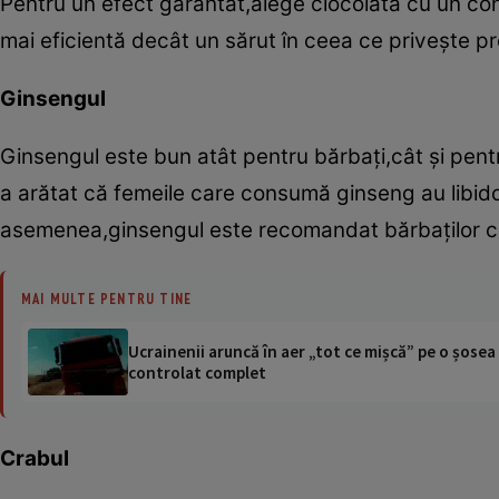
Pentru un efect garantat,alege ciocolata cu un co
mai eficientă decât un sărut în ceea ce priveşte pr
Ginsengul
Ginsengul este bun atât pentru bărbaţi,cât şi pent
a arătat că femeile care consumă ginseng au libid
asemenea,ginsengul este recomandat bărbaţilor car
MAI MULTE PENTRU TINE
Ucrainenii aruncă în aer „tot ce mișcă” pe o șose
controlat complet
Crabul