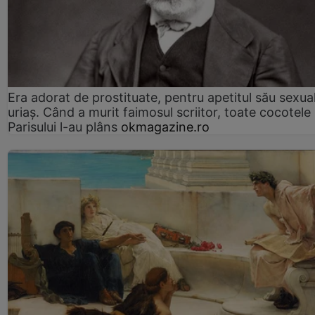
Era adorat de prostituate, pentru apetitul său sexua
uriaș. Când a murit faimosul scriitor, toate cocotele
Parisului l-au plâns
okmagazine.ro