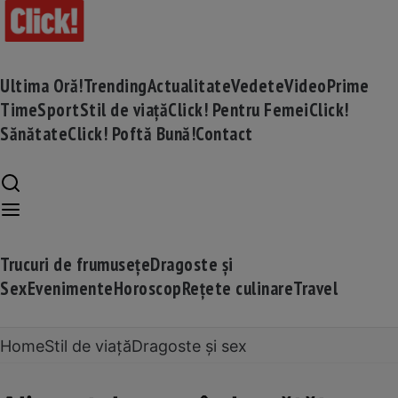
Ultima Oră!
Trending
Actualitate
Vedete
Video
Prime
Time
Sport
Stil de viață
Click! Pentru Femei
Click!
Sănătate
Click! Poftă Bună!
Contact
Trucuri de frumusețe
Dragoste și
Sex
Evenimente
Horoscop
Rețete culinare
Travel
Home
Stil de viață
Dragoste și sex