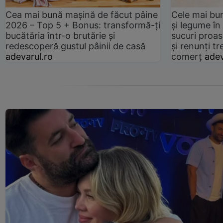
Cea mai bună mașină de făcut pâine
Cele mai bu
2026 – Top 5 + Bonus: transformă-ți
și legume în
bucătăria într-o brutărie și
sucuri proas
redescoperă gustul pâinii de casă
și renunți tr
adevarul.ro
comerț
adev