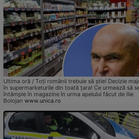
Ultima oră / Toți românii trebuie să știe! Decizie maj
în supermarketurile din toată țara! Ce urmează să s
întâmple în magazine în urma apelului făcut de Ilie
Bolojan
www.unica.ro