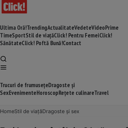
Ultima Oră!
Trending
Actualitate
Vedete
Video
Prime
Time
Sport
Stil de viață
Click! Pentru Femei
Click!
Sănătate
Click! Poftă Bună!
Contact
Trucuri de frumusețe
Dragoste și
Sex
Evenimente
Horoscop
Rețete culinare
Travel
Home
Stil de viață
Dragoste și sex