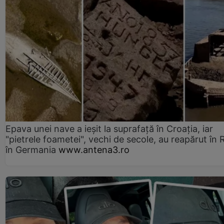
Epava unei nave a ieșit la suprafață în Croația, iar
"pietrele foametei", vechi de secole, au reapărut în R
în Germania
www.antena3.ro