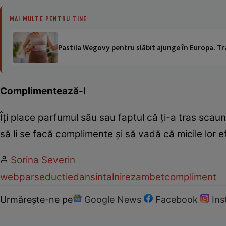
MAI MULTE PENTRU TINE
Pastila Wegovy pentru slăbit ajunge în Europa. Tr
Complimentează-l
Îţi place parfumul său sau faptul că ţi-a tras scau
să li se facă complimente şi să vadă că micile lor e
Sorina Severin
web
par
seductie
dans
intalnire
zambet
compliment
Urmărește-ne pe
Google News
Facebook
In