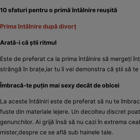
10 sfaturi pentru o primă întâlnire reuşită
Prima întâlnire după divorţ
Arată-i că ştii ritmul
Este de preferat ca la prima întâlnire să mergeţi în
strângă în braţe,iar tu îi vei demonstra că ştii să te
Îmbracă-te puţin mai sexy decât de obicei
La aceste întâlniri este de preferat să nu te îmbra
fuste din materiale lejere. Un decolteu discret poa
genunchilor. Ai grijă însă să nu cazi în extrema ceal
mister,despre ce se află sub hainele tale.