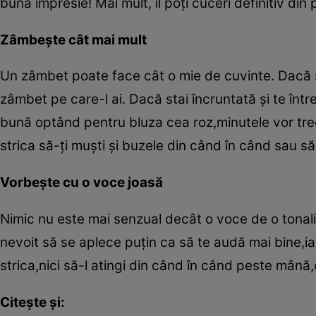
bună impresie! Mai mult, îl poţi cuceri definitiv din
Zâmbeşte cât mai mult
Un zâmbet poate face cât o mie de cuvinte. Dacă sim
zâmbet pe care-l ai. Dacă stai încruntată şi te într
bună optând pentru bluza cea roz,minutele vor trec
strica să-ţi muşti şi buzele din când în când sau să t
Vorbeşte cu o voce joasă
Nimic nu este mai senzual decât o voce de o tonalita
nevoit să se aplece puţin ca să te audă mai bine,iar 
strica,nici să-l atingi din când în când peste mână
Citeşte şi: