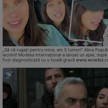
„Să vă rugați pentru mine, am 5 tumori” Alina Pușcău
lacrimi! Modelul internațional a lansat un apel, după
fost diagnosticată cu o boală gravă
www.wowbiz.r