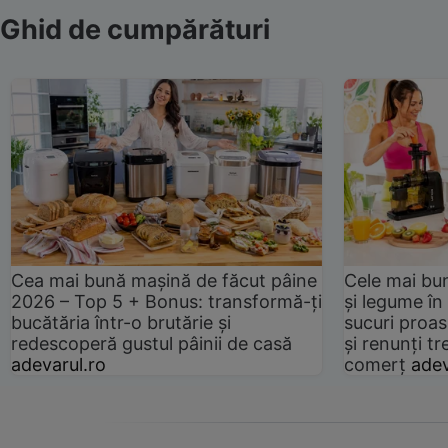
Ghid de cumpărături
Cea mai bună mașină de făcut pâine
Cele mai bu
2026 – Top 5 + Bonus: transformă-ți
și legume în
bucătăria într-o brutărie și
sucuri proas
redescoperă gustul pâinii de casă
și renunți tr
adevarul.ro
comerț
adev