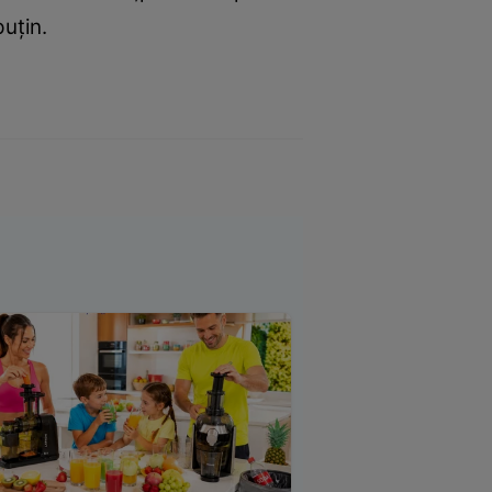
puţin.