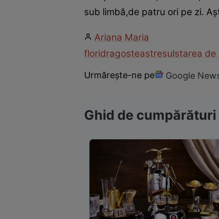
sub limbă,de patru ori pe zi. A
Ariana Maria
flori
dragostea
stresul
starea de 
Urmărește-ne pe
Google New
Ghid de cumpărături