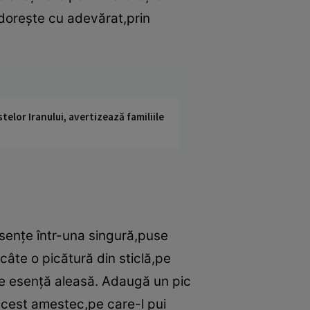
-o doreşte cu adevărat,prin
telor Iranului, avertizează familiile
esenţe într-una singură,puse
câte o picătură din sticlă,pe
care esenţă aleasă. Adaugă un pic
 acest amestec,pe care-l pui