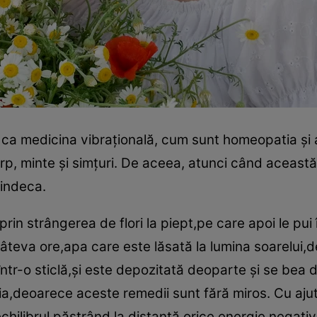
e ca medicina vibraţională, cum sunt homeopatia şi
rp, minte şi simţuri. De aceea, atunci când această 
vindeca.
prin strângerea de flori la piept,pe care apoi le pui 
âteva ore,apa care este lăsată la lumina soarelui,
într-o sticlă,şi este depozitată deoparte şi se bea di
,deoarece aceste remedii sunt fără miros. Cu ajut
echilibrul,păstrând la distanţă orice energie negati