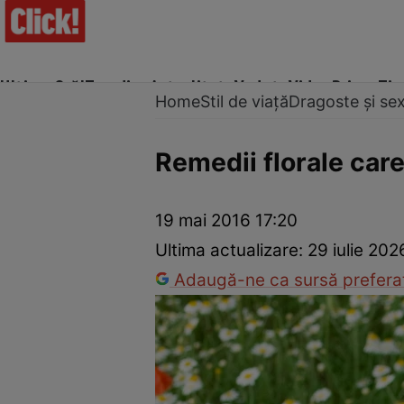
Ultima Oră!
Trending
Actualitate
Vedete
Video
Prime Ti
Home
Stil de viață
Dragoste și se
Remedii florale care
Trucuri de frumusețe
Dragoste și Sex
Evenimente
Horos
19 mai 2016 17:20
Ultima actualizare:
29 iulie 202
Adaugă-ne ca sursă preferat