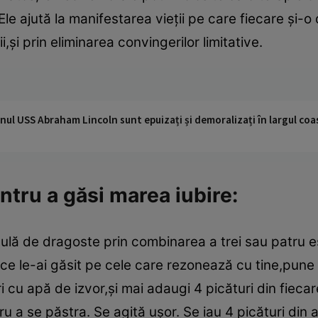
. Ele ajută la manifestarea vieţii pe care fiecare şi
,şi prin eliminarea convingerilor limitative.
nul USS Abraham Lincoln sunt epuizați și demoralizați în largul coas
ntru a găsi marea iubire:
rmulă de dragoste prin combinarea a trei sau patru 
 ce le-ai găsit pe cele care rezonează cu tine,pune 
ri cu apă de izvor,şi mai adaugi 4 picături din fie
u a se păstra. Se agită uşor. Se iau 4 picături din