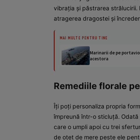
vibraţia şi păstrarea strălucirii
atragerea dragostei şi încrederii
MAI MULTE PENTRU TINE
Marinarii de pe portavio
acestora
Remediile florale pe
Îţi poţi personaliza propria fo
împreună într-o sticluţă. Odată
care o umpli apoi cu trei sfertu
de oţet de mere peste ele pentr