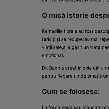
O mică istorie despr
Remediile florale au fost desco
fericiţi şi se recuperau mai re
vieţii sale,şi a găsit un tratam
emoţional.
Dr. Bach a creat în cele din ur
pentru fiecare tip de emoţie u
Cum se folosesc:
La fel ca yoga sau mâncatul săn