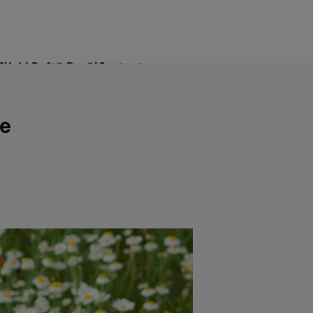
Click! Poftă Bună!
Contact
te