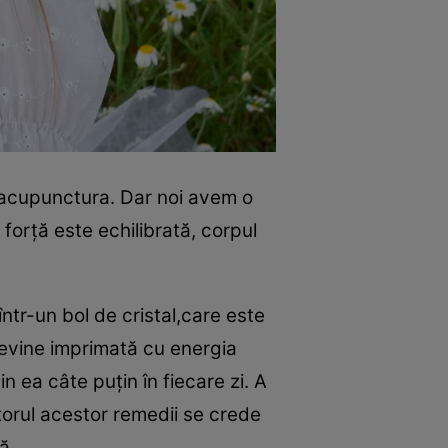
 acupunctura. Dar noi avem o
forţă este echilibrată, corpul
într-un bol de cristal,care este
devine imprimată cu energia
n ea câte puţin în fiecare zi. A
orul acestor remedii se crede
vă.