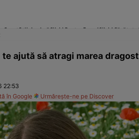
me
Sport
Stil de viață
Click! Pentru Femei
Click! Sănătate
x
 te ajută să atragi marea dragos
cop
Rețete culinare
Travel
6 22:53
ă în Google
Urmărește-ne pe Discover