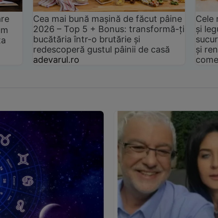
are
Cea mai bună mașină de făcut pâine
Cele 
2026 – Top 5 + Bonus: transformă-ți
și le
um
bucătăria într-o brutărie și
sucur
ta
redescoperă gustul pâinii de casă
și ren
adevarul.ro
come