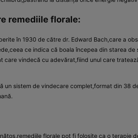
e remediile florale:
perite în 1930 de către dr. Edward Bach,care a obs
pede,ceea ce indica că boala începea din starea de s
ent care vindecă cu adevărat,fiind unul care trateaz
mă un sistem de vindecare complet,format din 38 de 
mană.
ătos,remediile florale pot fi folosite ca o terapie 