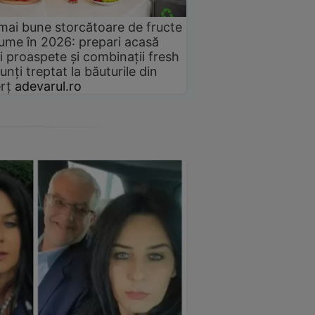
mai bune storcătoare de fructe
gume în 2026: prepari acasă
i proaspete și combinații fresh
unți treptat la băuturile din
rț
adevarul.ro