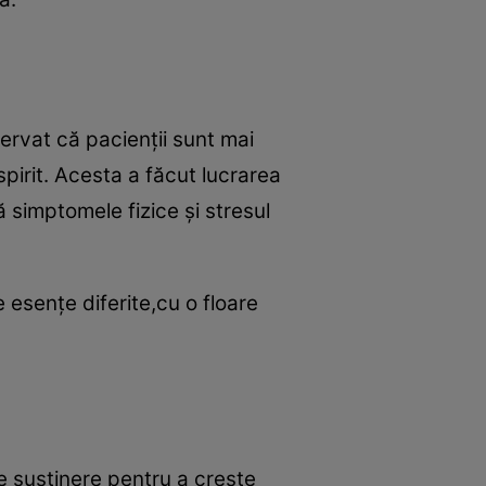
ervat că pacienţii sunt mai
pirit. Acesta a făcut lucrarea
ă simptomele fizice şi stresul
esenţe diferite,cu o floare
de susţinere pentru a creşte