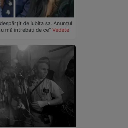
despărțit de iubita sa. Anunțul
nu mă întrebați de ce”
Vedete