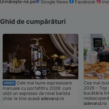
Urmărește-ne pe
Google News
Facebook
In
Ghid de cumpărături
Cele mai bune espressoare
Cea mai bun
VIDEO
2026 – Top 
manuale cu portafiltru 2026: cum
bucătăria înt
obții un espresso de nivel barista
redescoperă 
chiar la tine acasă
adevarul.ro
adevarul.ro