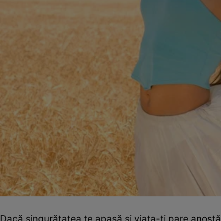
Dacă singurătatea te apasă şi viaţa-ţi pare anostă