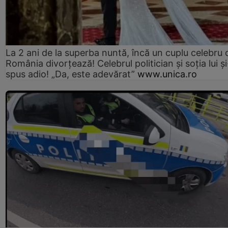
La 2 ani de la superba nuntă, încă un cuplu celebru 
România divorțează! Celebrul politician și soția lui ș
spus adio! „Da, este adevărat”
www.unica.ro