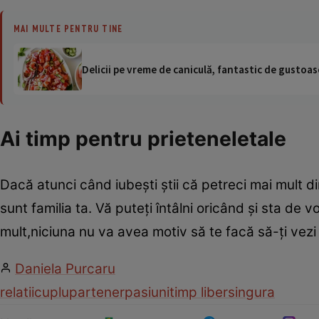
MAI MULTE PENTRU TINE
Delicii pe vreme de caniculă, fantastic de gustoase
Ai timp pentru prieteneletale
Dacă atunci când iubeşti ştii că petreci mai mult di
sunt familia ta. Vă puteţi întâlni oricând şi sta de
mult,niciuna nu va avea motiv să te facă să-ţi vezi r
Daniela Purcaru
relatii
cuplu
partener
pasiuni
timp liber
singura