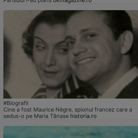
Parisului l-au plâns
okmagazine.ro
#Biografii
Cine a fost Maurice Nègre, spionul francez care a
sedus-o pe Maria Tănase
historia.ro