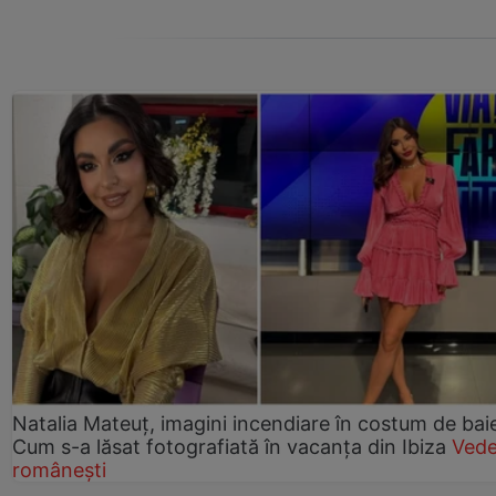
Natalia Mateuț, imagini incendiare în costum de bai
Cum s-a lăsat fotografiată în vacanța din Ibiza
Vede
românești