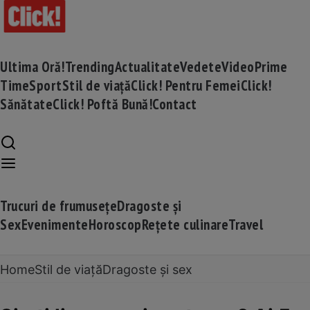
Ultima Oră!
Trending
Actualitate
Vedete
Video
Prime
Time
Sport
Stil de viață
Click! Pentru Femei
Click!
Sănătate
Click! Poftă Bună!
Contact
Trucuri de frumusețe
Dragoste și
Sex
Evenimente
Horoscop
Rețete culinare
Travel
Home
Stil de viață
Dragoste și sex