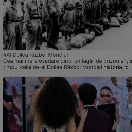
#Al Doilea Război Mondial
Cea mai mare evadare dintr-un lagăr de prizonieri, î
timpul celui de-al Doilea Război Mondial
historia.ro