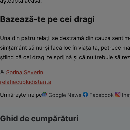
aşteaptă acasă.
Bazează-te pe cei dragi
Una din patru relaţii se destramă din cauza senti
simţământ să nu-şi facă loc în viaţa ta, petrece mai m
ştiind că cei dragi te sprijină şi că nu trebuie să re
Sorina Severin
relatie
cuplu
distanta
Urmărește-ne pe
Google News
Facebook
In
Ghid de cumpărături