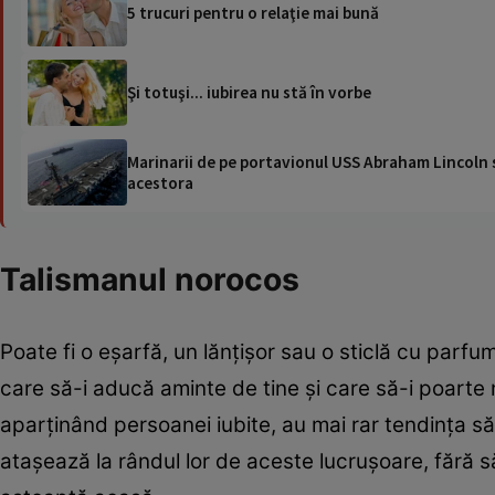
5 trucuri pentru o relaţie mai bună
Şi totuşi... iubirea nu stă în vorbe
Marinarii de pe portavionul USS Abraham Lincoln su
acestora
Talismanul norocos
Poate fi o eşarfă, un lănţişor sau o sticlă cu parfum
care să-i aducă aminte de tine şi care să-i poarte 
aparţinând persoanei iubite, au mai rar tendinţa s
ataşează la rândul lor de aceste lucruşoare, fără s