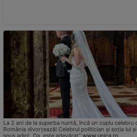
La 2 ani de la superba nuntă, încă un cuplu celebru 
România divorțează! Celebrul politician și soția lui ș
spus adio! „Da, este adevărat”
www.unica.ro