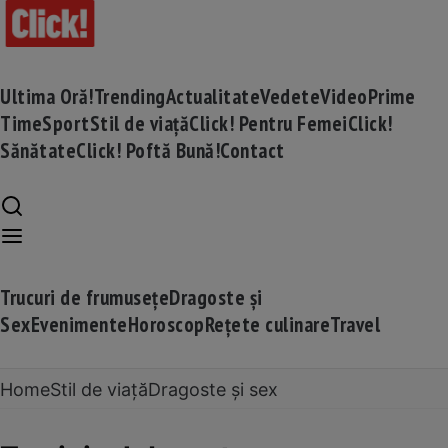
Ultima Oră!
Trending
Actualitate
Vedete
Video
Prime
Time
Sport
Stil de viață
Click! Pentru Femei
Click!
Sănătate
Click! Poftă Bună!
Contact
Trucuri de frumusețe
Dragoste și
Sex
Evenimente
Horoscop
Rețete culinare
Travel
Home
Stil de viață
Dragoste și sex