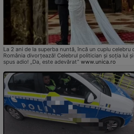
La 2 ani de la superba nuntă, încă un cuplu celebru 
România divorțează! Celebrul politician și soția lui ș
spus adio! „Da, este adevărat”
www.unica.ro