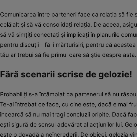
Comunicarea între parteneri face ca relaţia să fie 
celălalt şi să vă consolidaţi relaţia. De aceea, asig
să vă simţiţi conectaţi şi implicaţi în planurile com
pentru discuţii – fă-i mărturisiri, pentru că acest
tău ar trebui să fie primul care să ştie despre asta. 
Fără scenarii scrise de gelozie!
Probabil ţi s-a întâmplat ca partenerul să nu răspund
Te-ai întrebat ce face, cu cine este, dacă e mai f
încearcă să nu mai tragi concluzii pripite. Dacă fap
eşti sigură de sensul adevărat al acţiunilor lui. Ge
este o dovadă a neîncrederii. De obicei, gelozia v