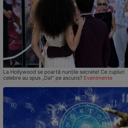
La Hollywood se poartă nunțile secrete! Ce cupluri
celebre au spus „Da!” pe ascuns?
Evenimente