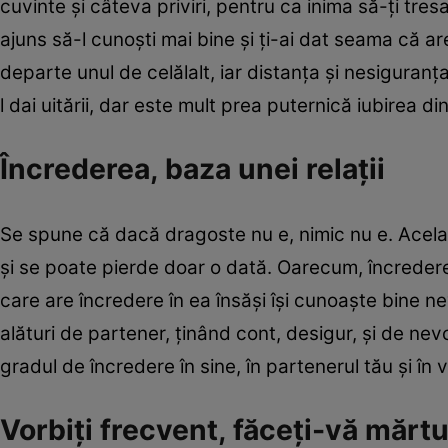
cuvinte şi câteva priviri, pentru ca inima să-ţi tresa
ajuns să-l cunoşti mai bine şi ţi-ai dat seama că are 
departe unul de celălalt, iar distanţa şi nesiguranţa 
l dai uitării, dar este mult prea puternică iubirea din
Încrederea, baza unei relaţii
Se spune că dacă dragoste nu e, nimic nu e. Acelaş
şi se poate pierde doar o dată. Oarecum, încredere
care are încredere în ea însăşi îşi cunoaşte bine nev
alături de partener, ţinând cont, desigur, şi de nevo
gradul de încredere în sine, în partenerul tău şi în v
Vorbiţi frecvent, făceţi-vă mărtur