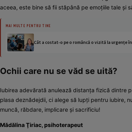
aceea, este bine să fii stăpână pe emoţiile tale şi 
MAI MULTE PENTRU TINE
Cât a costat-o pe o româncă o vizită la urgențe în
Ochii care nu se văd se uită?
Iubirea adevărată anulează distanţa fizică dintre 
plasa deznădejdii, ci alege să lupţi pentru iubire, 
muncă, răbdare, implicare şi sacrificiu!
Mădălina Ţiriac, psihoterapeut