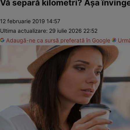
Vă separă kilometri? Aşa învinge
12 februarie 2019 14:57
Ultima actualizare:
29 iulie 2026 22:52
Adaugă-ne ca sursă preferată în Google
Urmă