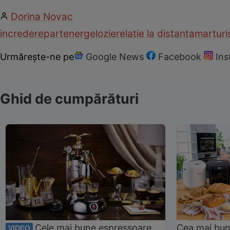
Dorina Novac
incredere
partener
gelozie
relatie la distanta
marturis
Urmărește-ne pe
Google News
Facebook
In
Ghid de cumpărături
Cele mai bune espressoare
Cea mai bun
VIDEO