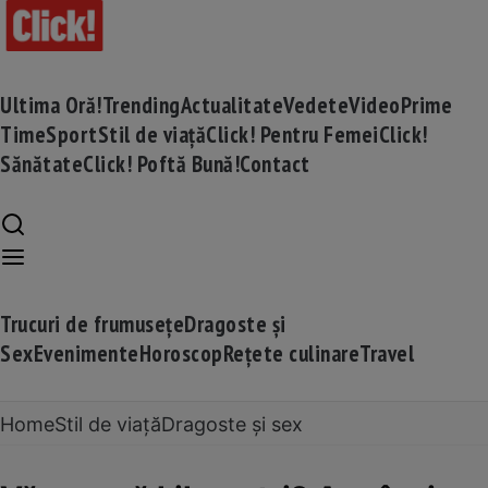
Ultima Oră!
Trending
Actualitate
Vedete
Video
Prime
Time
Sport
Stil de viață
Click! Pentru Femei
Click!
Sănătate
Click! Poftă Bună!
Contact
Trucuri de frumusețe
Dragoste și
Sex
Evenimente
Horoscop
Rețete culinare
Travel
Home
Stil de viață
Dragoste și sex