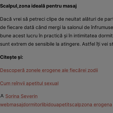
Scalpul,zona ideală pentru masaj
Dacă vrei să petreci clipe de neuitat alături de pa
de fiecare dată când mergi la salonul de înfrumuse
bune acest lucru în practică şi în intimitatea dormi
sunt extrem de sensibile la atingere. Astfel îţi vei s
Citeşte şi:
Descoperă zonele erogene ale fiecărei zodii
Cum reînvii apetitul sexual
Sorina Severin
web
masaj
dormitor
libidou
apetit
scalp
zona erogena