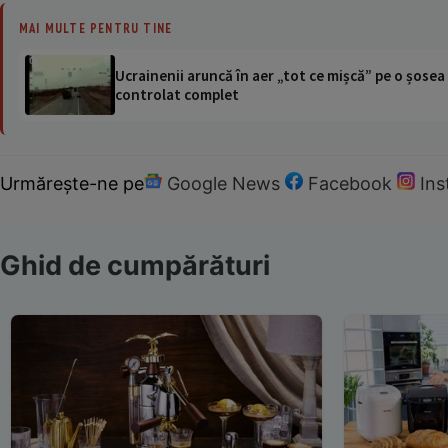
MAI MULTE PENTRU TINE
Ucrainenii aruncă în aer „tot ce mișcă” pe o șose
controlat complet
Urmărește-ne pe
Google News
Facebook
In
Ghid de cumpărături