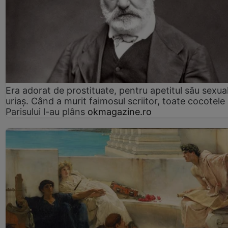
Era adorat de prostituate, pentru apetitul său sexua
uriaș. Când a murit faimosul scriitor, toate cocotele
Parisului l-au plâns
okmagazine.ro