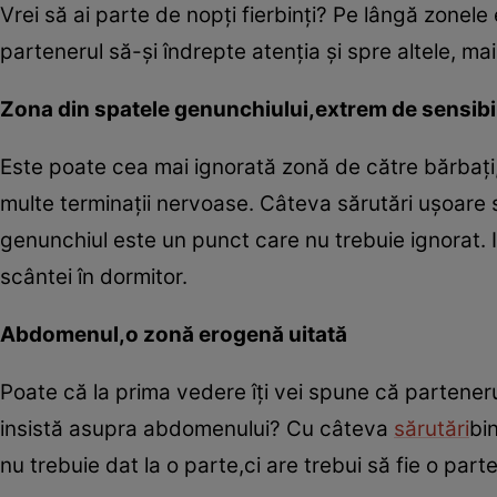
Vrei să ai parte de nopţi fierbinţi? Pe lângă zonele
partenerul să-şi îndrepte atenţia şi spre altele, ma
Zona din spatele genunchiului,extrem de sensibi
Este poate cea mai ignorată zonă de către bărbaţi,
multe terminaţii nervoase. Câteva sărutări uşoare 
genunchiul este un punct care nu trebuie ignorat. I
scântei în dormitor.
Abdomenul,o zonă erogenă uitată
Poate că la prima vedere îţi vei spune că parteneru
insistă asupra abdomenului? Cu câteva
sărutări
bin
nu trebuie dat la o parte,ci are trebui să fie o part