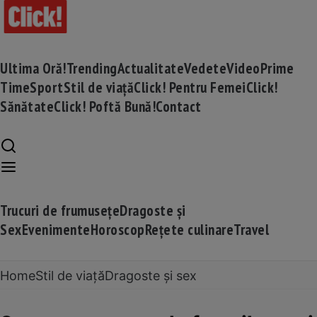
Ultima Oră!
Trending
Actualitate
Vedete
Video
Prime
Time
Sport
Stil de viață
Click! Pentru Femei
Click!
Sănătate
Click! Poftă Bună!
Contact
Trucuri de frumusețe
Dragoste și
Sex
Evenimente
Horoscop
Rețete culinare
Travel
Home
Stil de viață
Dragoste și sex