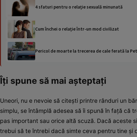
4 sfaturi pentru o relaţie sexuală minunată
Cum închei o relaţie într-un mod civilizat
Pericol de moarte la trecerea de cale ferată la Pet
Îţi spune să mai aşteptaţi
Uneori, nu e nevoie să citeşti printre rânduri un bă
simplu, se întâmplă adesea să îi spună în faţă că t
pas important sau orice altă scuză. Dacă aceste si
trebui să te întrebi dacă simte ceva pentru tine şi d