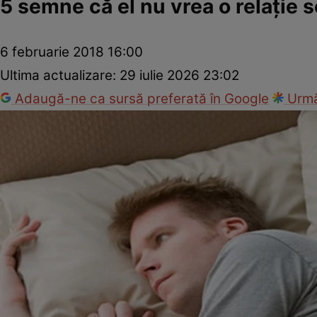
5 semne că el nu vrea o relaţie 
6 februarie 2018 16:00
Ultima actualizare:
29 iulie 2026 23:02
Adaugă-ne ca sursă preferată în Google
Urmă