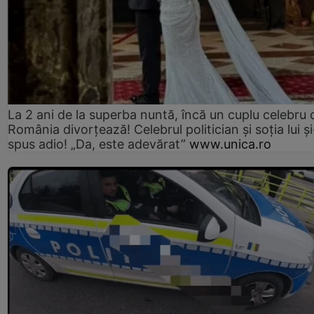
La 2 ani de la superba nuntă, încă un cuplu celebru 
România divorțează! Celebrul politician și soția lui ș
spus adio! „Da, este adevărat”
www.unica.ro