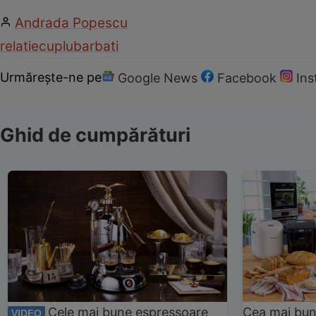
Andrada Popescu
relatie
cuplu
barbati
Urmărește-ne pe
Google News
Facebook
In
Ghid de cumpărături
Cele mai bune espressoare
Cea mai bun
VIDEO