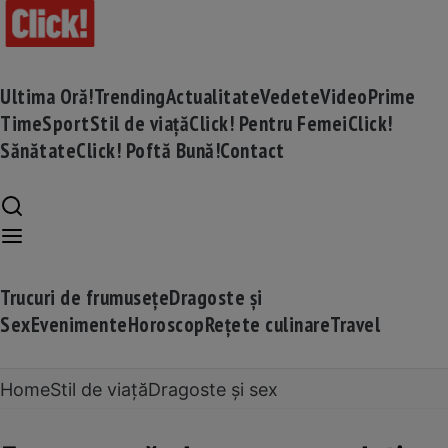
Ultima Oră!
Trending
Actualitate
Vedete
Video
Prime
Time
Sport
Stil de viață
Click! Pentru Femei
Click!
Sănătate
Click! Poftă Bună!
Contact
Trucuri de frumusețe
Dragoste și
Sex
Evenimente
Horoscop
Rețete culinare
Travel
Home
Stil de viață
Dragoste și sex