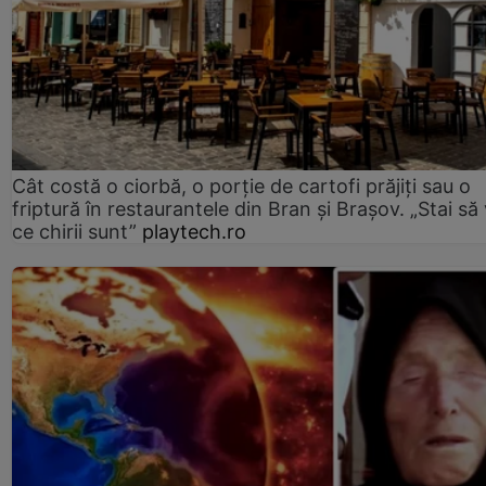
Cât costă o ciorbă, o porţie de cartofi prăjiţi sau o
friptură în restaurantele din Bran şi Braşov. „Stai să
ce chirii sunt”
playtech.ro