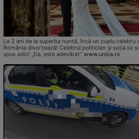
La 2 ani de la superba nuntă, încă un cuplu celebru 
România divorțează! Celebrul politician și soția lui ș
spus adio! „Da, este adevărat”
www.unica.ro