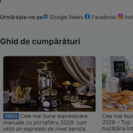
Urmărește-ne pe
Google News
Facebook
In
Ghid de cumpărături
Cele mai bune espressoare
Cea mai bun
VIDEO
2026 – Top 
manuale cu portafiltru 2026: cum
bucătăria înt
obții un espresso de nivel barista