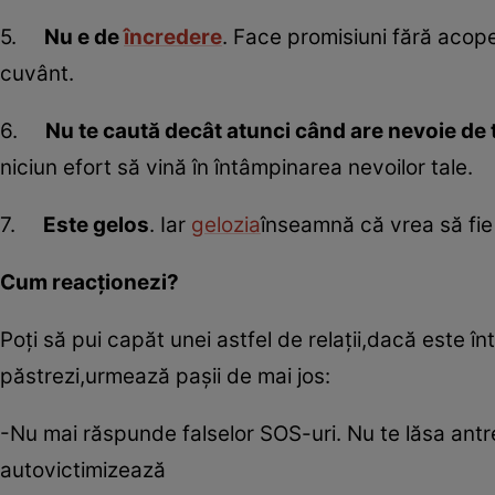
5.
Nu e de
încredere
. Face promisiuni fără acoper
cuvânt.
6.
Nu te caută decât atunci când are nevoie de 
niciun efort să vină în întâmpinarea nevoilor tale.
7.
Este gelos
. Iar
gelozia
înseamnă că vrea să fie p
Cum reacţionezi?
Poţi să pui capăt unei astfel de relaţii,dacă este î
păstrezi,urmează paşii de mai jos:
-Nu mai răspunde falselor SOS-uri. Nu te lăsa antr
autovictimizează