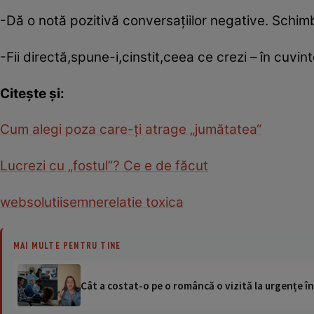
-Dă o notă pozitivă conversaţiilor negative. Schimbă
-Fii directă,spune-i,cinstit,ceea ce crezi – în cuvin
Citeşte şi:
Cum alegi poza care-ţi atrage „jumătatea“
Lucrezi cu „fostul”? Ce e de făcut
web
solutii
semne
relatie toxica
MAI MULTE PENTRU TINE
Cât a costat-o pe o româncă o vizită la urgențe în