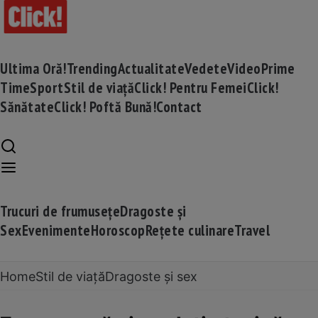
Ultima Oră!
Trending
Actualitate
Vedete
Video
Prime
Time
Sport
Stil de viață
Click! Pentru Femei
Click!
Sănătate
Click! Poftă Bună!
Contact
Trucuri de frumusețe
Dragoste și
Sex
Evenimente
Horoscop
Rețete culinare
Travel
Home
Stil de viață
Dragoste și sex