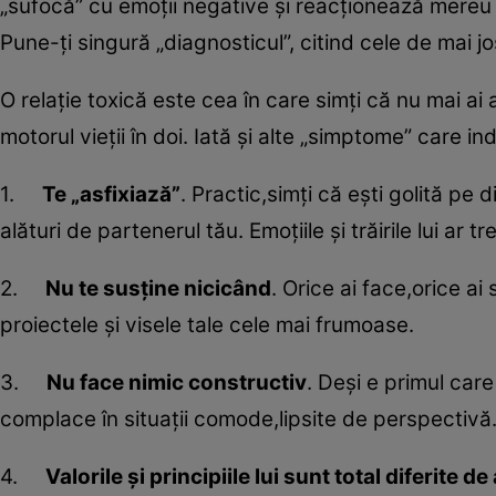
„sufocă” cu emoţii negative şi reacţionează mereu î
Pune-ţi singură „diagnosticul”, citind cele de mai jo
O relaţie toxică este cea în care simţi că nu mai ai 
motorul vieţii în doi. Iată şi alte „simptome” care in
1.
Te „asfixiază”
. Practic,simţi că eşti golită pe
alături de partenerul tău. Emoţiile şi trăirile lui ar 
2.
Nu te susţine nicicând
. Orice ai face,orice ai
proiectele şi visele tale cele mai frumoase.
3.
Nu face nimic constructiv
. Deşi e primul care 
complace în situaţii comode,lipsite de perspectivă.
4.
Valorile şi principiile lui sunt total diferite de 