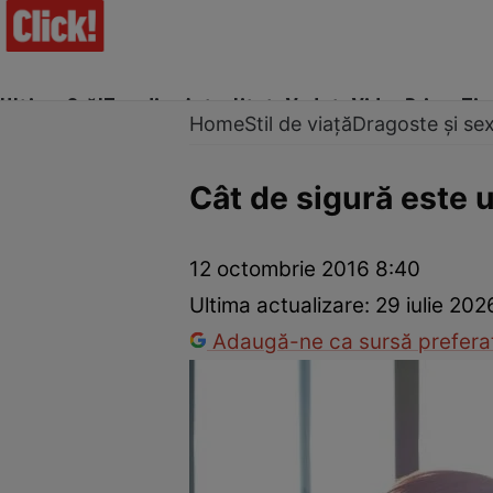
Ultima Oră!
Trending
Actualitate
Vedete
Video
Prime Ti
Home
Stil de viață
Dragoste și se
Cât de sigură este ut
Trucuri de frumusețe
Dragoste și Sex
Evenimente
Horos
12 octombrie 2016 8:40
Ultima actualizare:
29 iulie 20
Adaugă-ne ca sursă preferat