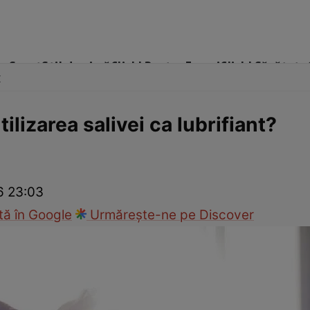
me
Sport
Stil de viață
Click! Pentru Femei
Click! Sănătate
x
ilizarea salivei ca lubrifiant?
cop
Rețete culinare
Travel
26 23:03
ă în Google
Urmărește-ne pe Discover