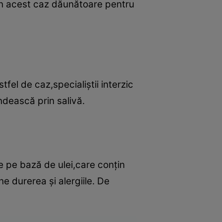
d în acest caz dăunătoare pentru
fel de caz,specialiştii interzic
ndească prin salivă.
use pe bază de ulei,care conţin
e durerea şi alergiile. De