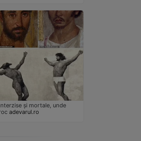
interzise și mortale, unde
roc
adevarul.ro