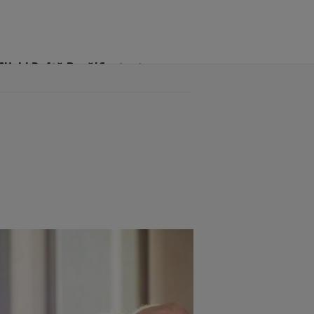
Click! Poftă Bună!
Contact