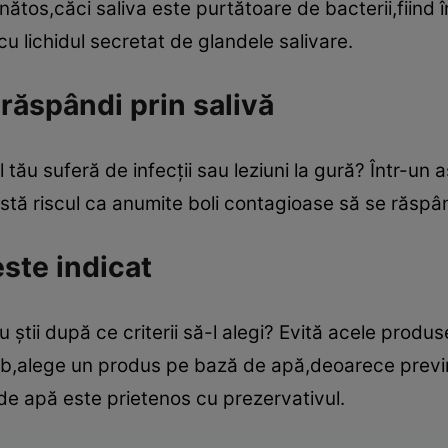
ănătos,căci saliva este purtătoare de bacterii,fiin
u lichidul secretat de glandele salivare.
răspândi prin salivă
ău suferă de infecţii sau leziuni la gură? Într-un ast
xistă riscul ca anumite boli contagioase să se răspâ
este indicat
nu ştii după ce criterii să-l alegi? Evită acele prod
himb,alege un produs pe bază de apă,deoarece previn
de apă este prietenos cu prezervativul.