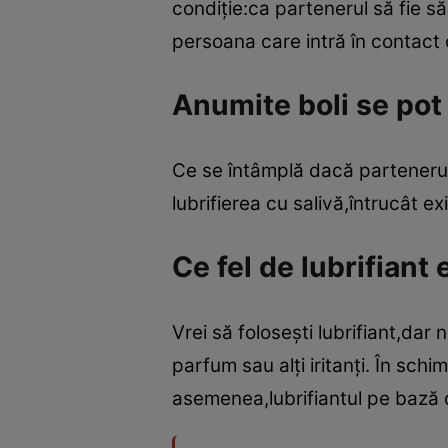
condiţie:ca partenerul să fie s
persoana care intră în contact c
Anumite boli se pot 
Ce se întâmplă dacă partenerul t
lubrifierea cu salivă,întrucât e
Ce fel de lubrifiant 
Vrei să foloseşti lubrifiant,dar 
parfum sau alţi iritanţi. În sc
asemenea,lubrifiantul pe bază 