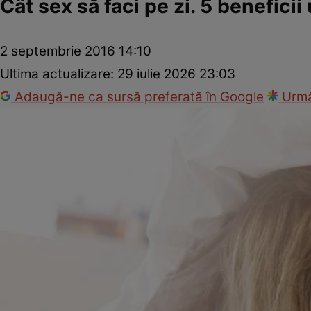
Cât sex să faci pe zi. 5 benefici
2 septembrie 2016 14:10
Ultima actualizare:
29 iulie 2026 23:03
Adaugă-ne ca sursă preferată în Google
Urmă