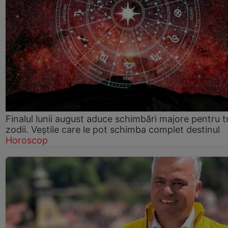
Finalul lunii august aduce schimbări majore pentru t
zodii. Veștile care le pot schimba complet destinul
Horoscop