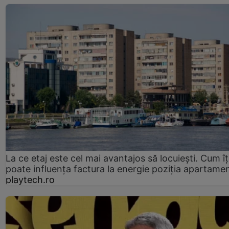
La ce etaj este cel mai avantajos să locuiești. Cum îț
poate influența factura la energie poziția apartamen
playtech.ro