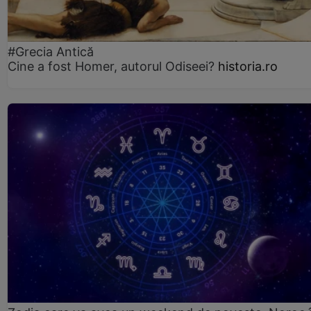
#Grecia Antică
Cine a fost Homer, autorul Odiseei?
historia.ro