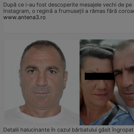
După ce i-au fost descoperite mesajele vechi de pe
Instagram, o regină a frumuseții a rămas fără coro
www.antena3.ro
Detalii halucinante în cazul bărbatului găsit îngropat