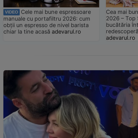
Cele mai bune espressoare
Cea mai bun
VIDEO
2026 – Top 
manuale cu portafiltru 2026: cum
bucătăria înt
obții un espresso de nivel barista
redescoperă 
chiar la tine acasă
adevarul.ro
adevarul.ro