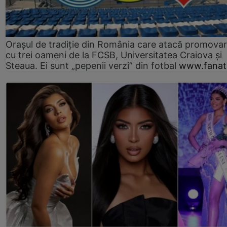
Orașul de tradiție din România care atacă promova
cu trei oameni de la FCSB, Universitatea Craiova și
Steaua. Ei sunt „pepenii verzi” din fotbal
www.fanati