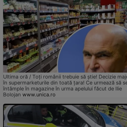
Ultima oră / Toți românii trebuie să știe! Decizie maj
în supermarketurile din toată țara! Ce urmează să s
întâmple în magazine în urma apelului făcut de Ilie
Bolojan
www.unica.ro