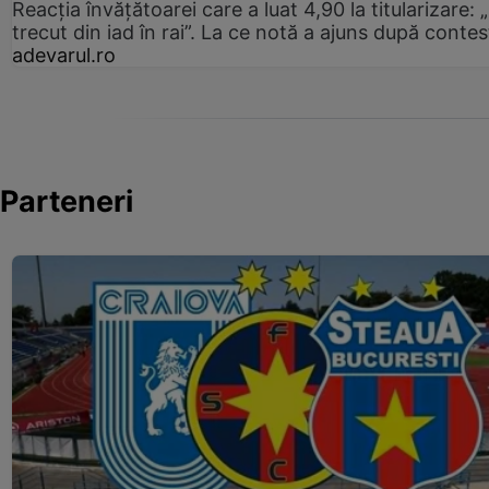
Reacția învățătoarei care a luat 4,90 la titularizare:
trecut din iad în rai”. La ce notă a ajuns după contes
adevarul.ro
Parteneri