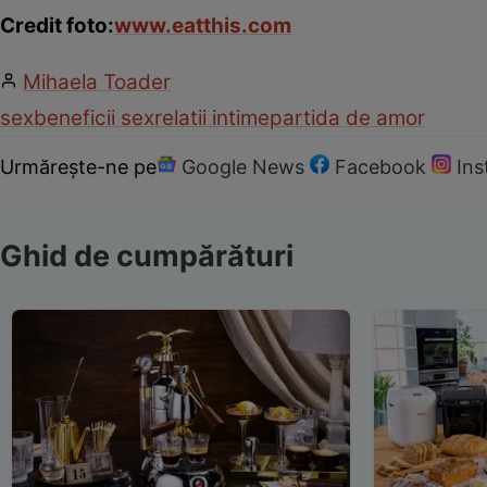
Credit foto:
www.eatthis.com
Mihaela Toader
sex
beneficii sex
relatii intime
partida de amor
Urmărește-ne pe
Google News
Facebook
In
Ghid de cumpărături