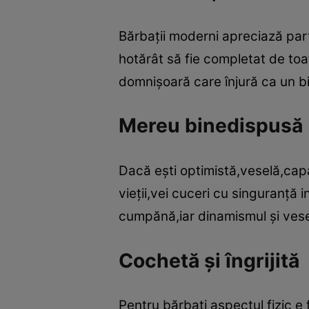
Bărbaţii moderni apreciază par
hotărât să fie completat de toa
domnişoară care înjură ca un b
Mereu binedispusă
Dacă eşti optimistă,veselă,capa
vieţii,vei cuceri cu singuranţă
cumpănă,iar dinamismul şi veselia
Cochetă şi îngrijită
Pentru bărbaţi aspectul fizic e 