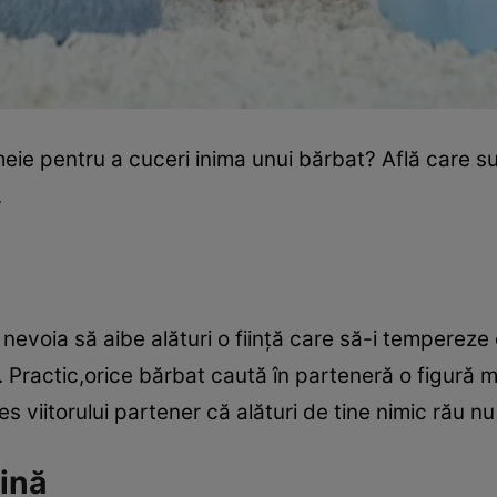
emeie pentru a cuceri inima unui bărbat? Află care s
.
 nevoia să aibe alături o fiinţă care să-i tempereze 
i. Practic,orice bărbat caută în parteneră o figură ma
s viitorului partener că alături de tine nimic rău nu
ină