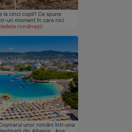
 la cinci copii? Ce spune
într-un moment în care nici
Vedete românești
 Coșmarul unor români într-una
estinații din Albania: „Apa