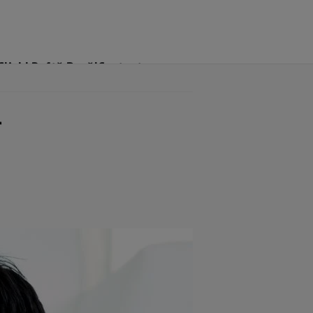
Click! Poftă Bună!
Contact
r