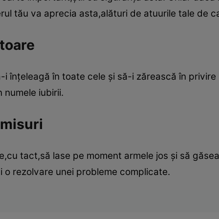
erul tău va aprecia asta,alături de atuurile tale de c
itoare
-i înţeleagă în toate cele şi să-i zărească în privir
n numele iubirii.
misuri
ie,cu tact,să lase pe moment armele jos şi să găse
si o rezolvare unei probleme complicate.