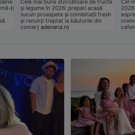
pâine
Cele mai bune storcătoare de fructe
Cel m
rmă-ți
și legume în 2026: prepari acasă
2026
sucuri proaspete și combinații fresh
espre
să
și renunți treptat la băuturile din
cremo
comerț
adevarul.ro
cafen