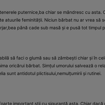
tenerele puternice,ba chiar se mândresc cu asta. 
te atuurile feminităţii. Niciun bărbat nu ar vrea să
irjar,bea până cade sub masă şi e pusă tot timpul 
bilă să faci o glumă sau să zâmbeşti chiar şi în c
 inima oricărui bărbat. Simţul umorului salvează o r
 sunt antidotul plictisului,nemulţumirii şi rutinei.
foarte important,ştii cu siguranţă asta. Chiar dacă 