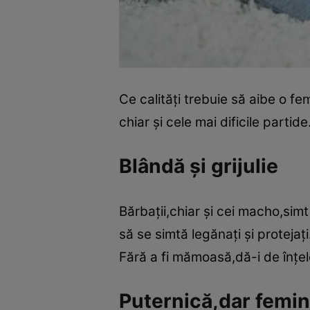
Ce calităţi trebuie să aibe o f
chiar şi cele mai dificile partide
Blândă şi grijulie
Bărbaţii,chiar şi cei macho,simt
să se simtă legănaţi şi protejaţ
Fără a fi mămoasă,dă-i de înţele
Puternică,dar femin