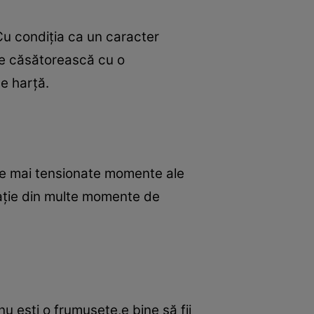
Cu condiţia ca un caracter
 se căsătorească cu o
pe harţă.
ele mai tensionate momente ale
elaţie din multe momente de
nu eşti o frumuseţe,e bine să fii