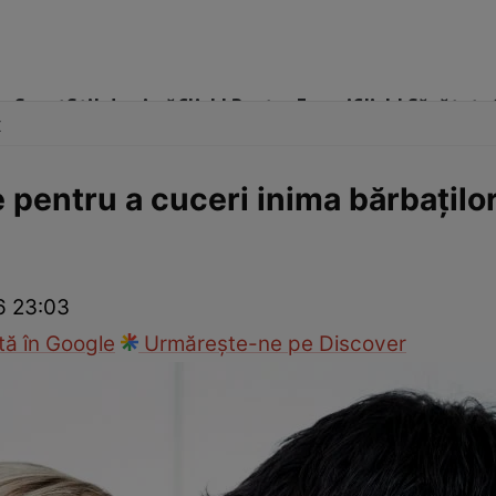
me
Sport
Stil de viață
Click! Pentru Femei
Click! Sănătate
x
ie pentru a cuceri inima bărbaţilo
cop
Rețete culinare
Travel
26 23:03
ă în Google
Urmărește-ne pe Discover