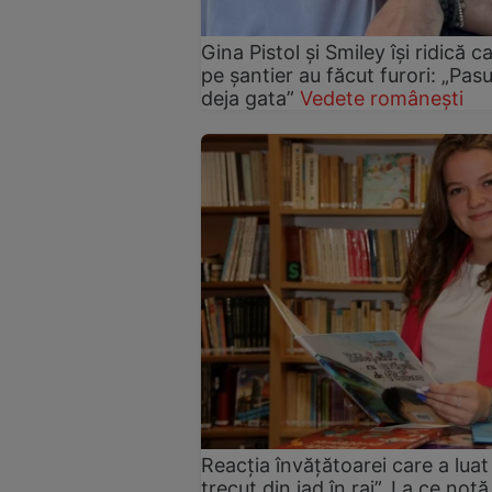
Gina Pistol și Smiley își ridică c
pe șantier au făcut furori: „Pas
deja gata”
Vedete românești
Reacția învățătoarei care a luat 
trecut din iad în rai”. La ce no