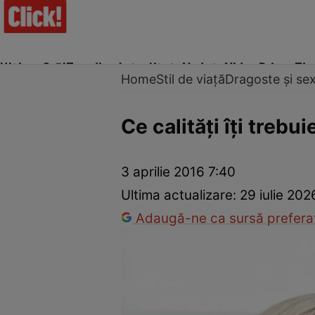
Ultima Oră!
Trending
Actualitate
Vedete
Video
Prime Ti
Home
Stil de viață
Dragoste și se
Ce calităţi îţi trebu
Trucuri de frumusețe
Dragoste și Sex
Evenimente
Horos
3 aprilie 2016 7:40
Ultima actualizare:
29 iulie 20
Adaugă-ne ca sursă preferat