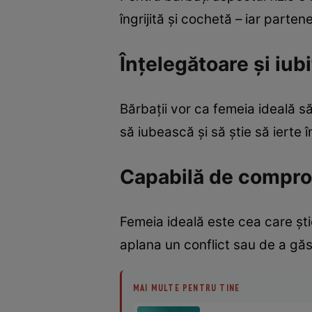
îngrijită şi cochetă – iar parten
Înţelegătoare şi iub
Bărbaţii vor ca femeia ideală să
să iubească şi să ştie să ierte î
Capabilă de compro
Femeia ideală este cea care şt
aplana un conflict sau de a gă
MAI MULTE PENTRU TINE