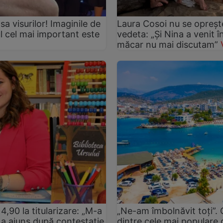
asa visurilor! Imaginile de
Laura Cosoi nu se oprește
ul cel mai important este
vedeta: „Și Nina a venit 
măcar nu mai discutam”
4,90 la titularizare: „M-a
„Ne-am îmbolnăvit toți”.
tă a ajuns după contestație
dintre cele mai populare d