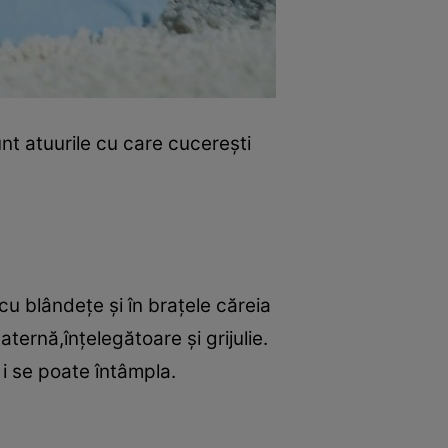
unt atuurile cu care cucereşti
cu blândeţe şi în braţele căreia
ternă,înţelegătoare şi grijulie.
 i se poate întâmpla.