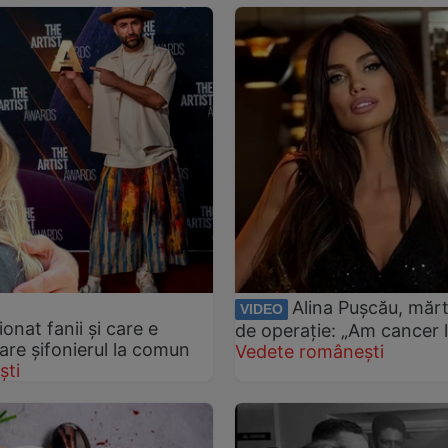
Alina Pușcău, mărt
VIDEO
onat fanii și care e
de operație: „Am cancer l
 are șifonierul la comun
Vedete românești
ști