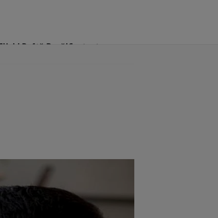
Click! Poftă Bună!
Contact