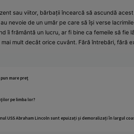
nt sau viitor, bărbaţii încearcă să ascundă acest l
u au nevoie de un umăr pe care să îşi verse lacrimil
d îi frământă un lucru, ar fi bine ca femeile să fie l
mai mult decât orice cuvânt. Fără întrebări, fără ex
i pun mare preţ
ţilor pe limba lor?
nul USS Abraham Lincoln sunt epuizați și demoralizați în largul coas