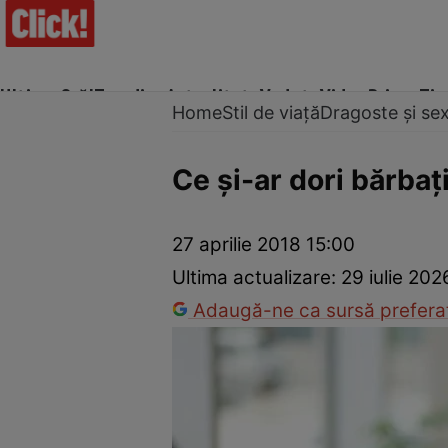
Ultima Oră!
Trending
Actualitate
Vedete
Video
Prime Ti
Home
Stil de viață
Dragoste și se
Ce şi-ar dori bărbaţ
Trucuri de frumusețe
Dragoste și Sex
Evenimente
Horos
27 aprilie 2018 15:00
Ultima actualizare:
29 iulie 202
Adaugă-ne ca sursă preferat