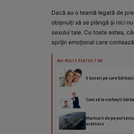
Dacă au o teamă legată de preze
obişnuiţi să se plângă şi nici n
sexului tale. Cu toate astea, cân
sprijin emoţional care contează 
MAI MULTE PENTRU TINE
5 lucruri pe care bărbaţi
Cum să le vorbeşti bărba
Marinarii de pe portavio
acestora