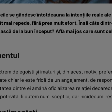
ile se gândesc întotdeauna la intenţiile reale ale b
ât mai repede, fără prea mult efort. Însă câte dintr
oască de la bun început? Află mai jos care sunt c
mentul
xtrem de egoişti şi imaturi şi, din acest motiv, pre
ate chiar le este frică de un angajament, de respons
itatea dintre ei amână oficializarea relaţiei deoare
otrivită. Îi putem numi sceptici, dar nicidecum ires