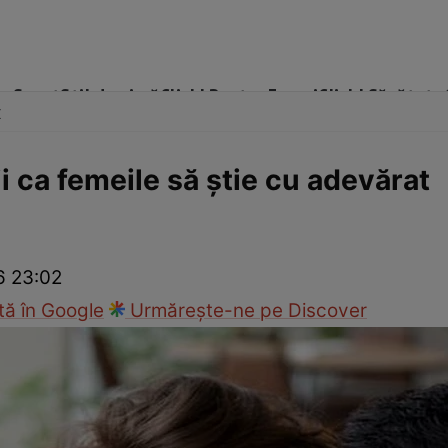
me
Sport
Stil de viață
Click! Pentru Femei
Click! Sănătate
x
ii ca femeile să ştie cu adevărat
cop
Rețete culinare
Travel
6 23:02
ă în Google
Urmărește-ne pe Discover