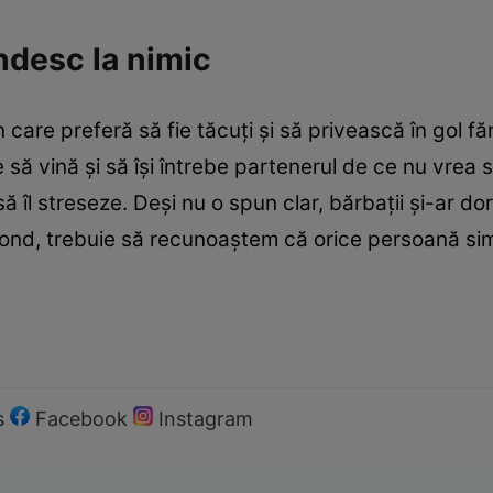
ndesc la nimic
care preferă să fie tăcuţi şi să privească în gol fă
 să vină şi să îşi întrebe partenerul de ce nu vrea 
ă îl streseze. Deşi nu o spun clar, bărbaţii şi-ar dori
 fond, trebuie să recunoaştem că orice persoană si
s
Facebook
Instagram