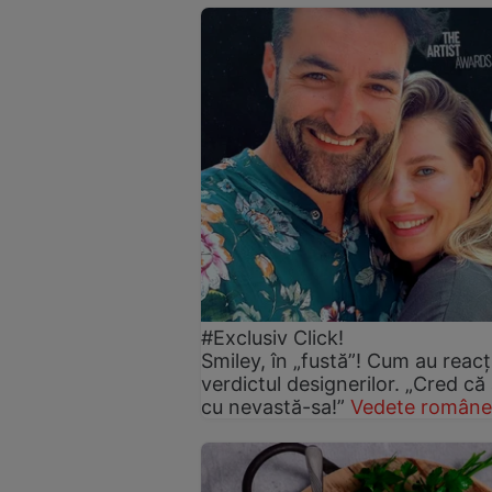
#Exclusiv Click!
Smiley, în „fustă”! Cum au reacți
verdictul designerilor. „Cred că
cu nevastă-sa!”
Vedete române