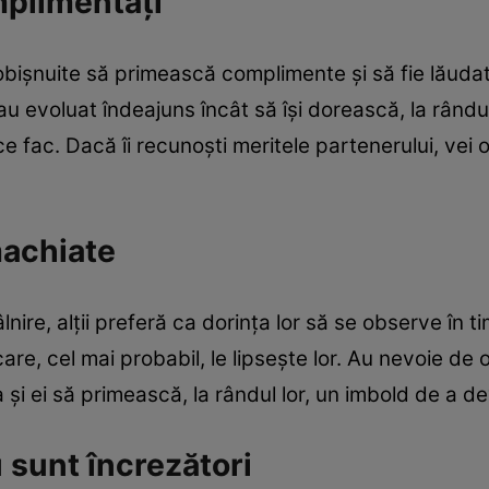
mplimentaţi
bişnuite să primească complimente şi să fie lăudate
au evoluat îndeajuns încât să îşi dorească, la rândul 
 fac. Dacă îi recunoşti meritele partenerului, vei 
machiate
nire, alţii preferă ca dorinţa lor să se observe în tim
re, cel mai probabil, le lipseşte lor. Au nevoie de
 şi ei să primească, la rândul lor, un imbold de a d
 sunt încrezători