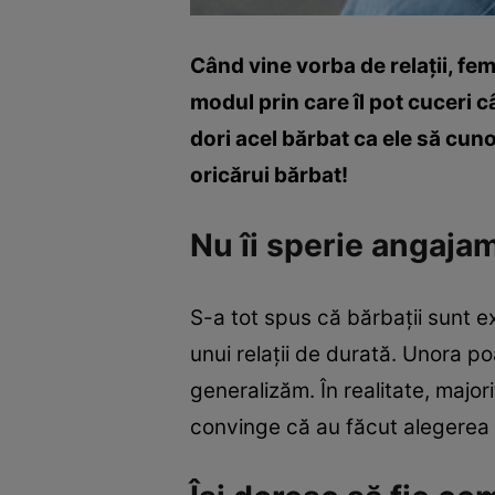
Când vine vorba de relaţii, feme
modul prin care îl pot cuceri c
dori acel bărbat ca ele să cun
oricărui bărbat!
Nu îi sperie angaja
S-a tot spus că bărbaţii sunt e
unui relaţii de durată. Unora po
generalizăm. În realitate, major
convinge că au făcut alegerea p