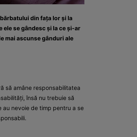
ărbatului din faţa lor şi la
e ele se gândesc şi la ce şi-ar
ele mai ascunse gânduri ale
feră să amâne responsabilitatea
abilităţi, însă nu trebuie să
ce au nevoie de timp pentru a se
ponsabili.