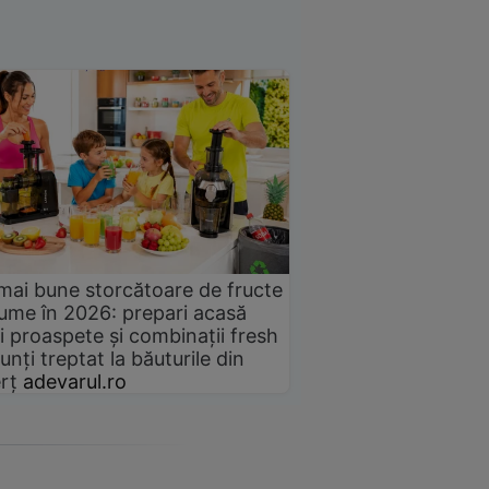
mai bune storcătoare de fructe
gume în 2026: prepari acasă
i proaspete și combinații fresh
unți treptat la băuturile din
rț
adevarul.ro