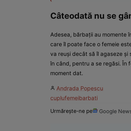
Câteodată nu se gâ
Adesea, bărbaţii au momente în 
care îl poate face o femeie este
va reuşi decât să îl agaseze şi s
în când, pentru a se regăsi. În
moment dat.
Andrada Popescu
cuplu
femei
barbati
Urmărește-ne pe
Google New