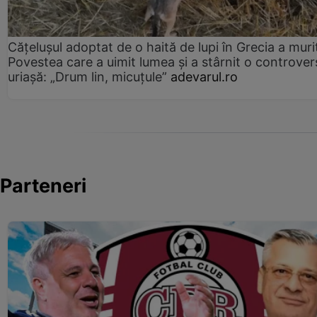
Cățelușul adoptat de o haită de lupi în Grecia a muri
Povestea care a uimit lumea și a stârnit o controver
uriașă: „Drum lin, micuțule”
adevarul.ro
Parteneri