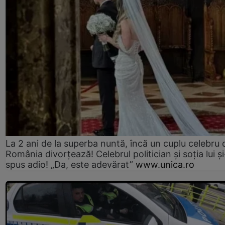
La 2 ani de la superba nuntă, încă un cuplu celebru 
România divorțează! Celebrul politician și soția lui ș
spus adio! „Da, este adevărat”
www.unica.ro