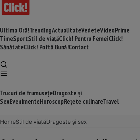
Ultima Oră!
Trending
Actualitate
Vedete
Video
Prime
Time
Sport
Stil de viață
Click! Pentru Femei
Click!
Sănătate
Click! Poftă Bună!
Contact
Trucuri de frumusețe
Dragoste și
Sex
Evenimente
Horoscop
Rețete culinare
Travel
Home
Stil de viață
Dragoste și sex