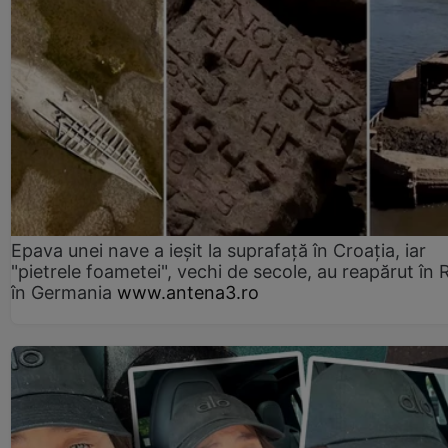
Epava unei nave a ieșit la suprafață în Croația, iar
"pietrele foametei", vechi de secole, au reapărut în R
în Germania
www.antena3.ro