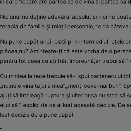
în care fiecare are partea sa de vina şi partea sa 
Niciunul nu deţine adevărul absolut şi nici nu poat
terapia de familie şi relaţii personale,ne dă câteva
Nu pune capăt unei relaţii prin intermediul reţelelor 
plăcea,nu? Aminteşte-ţi că este vorba de o persoa
pentru tot ceea ce aţi trăit împreună,ar trebui să î
Cu mintea la rece,trebuie să-i spui partenerului to
„nu,nu e vina ta,ci a mea”,„meriţi ceva mai bun”. 
ajuţi să înţeleagă ruptura şi ulterior,să nu stea 
el,ci să îi explici de ce ai luat această decizie. De
luat decizia de a pune capăt
”.