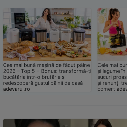
Cea mai bună mașină de făcut pâine
Cele mai bu
2026 – Top 5 + Bonus: transformă-ți
și legume în
bucătăria într-o brutărie și
sucuri proas
redescoperă gustul pâinii de casă
și renunți tr
adevarul.ro
comerț
adev