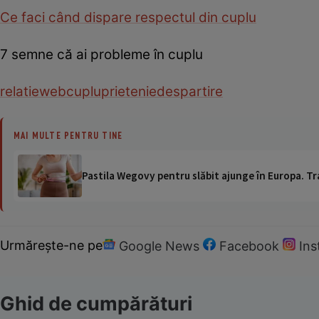
Ce faci când dispare respectul din cuplu
7 semne că ai probleme în cuplu
relatie
web
cuplu
prietenie
despartire
MAI MULTE PENTRU TINE
Pastila Wegovy pentru slăbit ajunge în Europa. Tr
Urmărește-ne pe
Google News
Facebook
In
Ghid de cumpărături