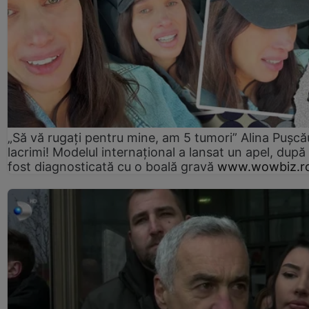
„Să vă rugați pentru mine, am 5 tumori” Alina Pușcău
lacrimi! Modelul internațional a lansat un apel, după
fost diagnosticată cu o boală gravă
www.wowbiz.r