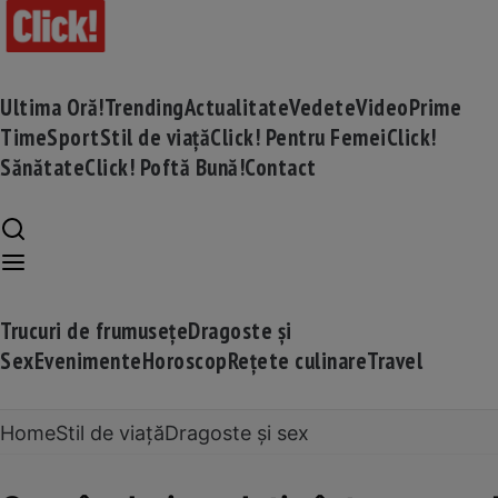
Ultima Oră!
Trending
Actualitate
Vedete
Video
Prime
Time
Sport
Stil de viață
Click! Pentru Femei
Click!
Sănătate
Click! Poftă Bună!
Contact
Trucuri de frumusețe
Dragoste și
Sex
Evenimente
Horoscop
Rețete culinare
Travel
Home
Stil de viață
Dragoste și sex