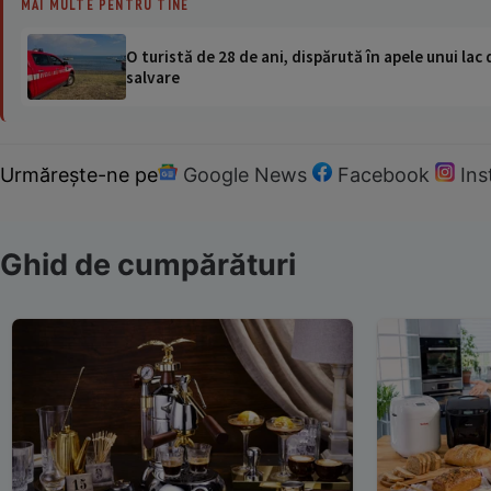
MAI MULTE PENTRU TINE
O turistă de 28 de ani, dispărută în apele unui lac 
salvare
Urmărește-ne pe
Google News
Facebook
In
Ghid de cumpărături