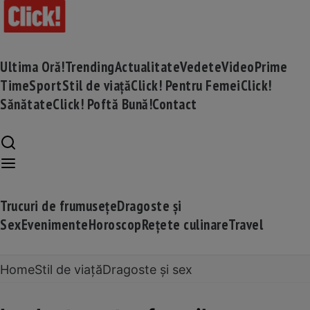
Ultima Oră!
Trending
Actualitate
Vedete
Video
Prime
Time
Sport
Stil de viață
Click! Pentru Femei
Click!
Sănătate
Click! Poftă Bună!
Contact
Trucuri de frumusețe
Dragoste și
Sex
Evenimente
Horoscop
Rețete culinare
Travel
Home
Stil de viață
Dragoste și sex