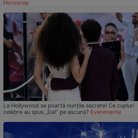
Horoscop
La Hollywood se poartă nunțile secrete! Ce cupluri
celebre au spus „Da!” pe ascuns?
Evenimente