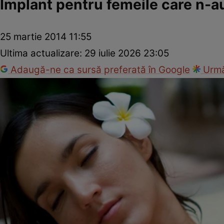
Implant pentru femeile care n-
25 martie 2014 11:55
Ultima actualizare:
29 iulie 2026 23:05
Adaugă-ne ca sursă preferată în Google
Urmă