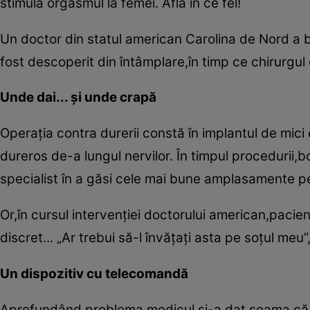
stimula orgasmul la femei. Află în ce fel!
Un doctor din statul american Carolina de Nord a b
fost descoperit din întâmplare,în timp ce chirurgul
Unde dai... şi unde crapă
Operaţia contra durerii constă în implantul de mici e
dureros de-a lungul nervilor. În timpul procedurii,
specialist în a găsi cele mai bune amplasamente pe
Or,în cursul intervenţiei doctorului american,paci
discret... „Ar trebui să-l învăţaţi asta pe soţul meu
Un dispozitiv cu telecomandă
Aprofundând problema,medicul şi-a dat seama că el