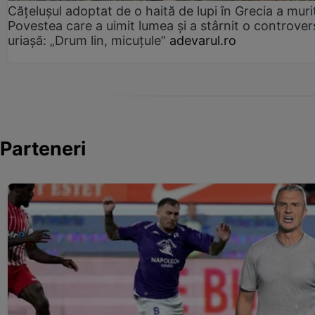
Cățelușul adoptat de o haită de lupi în Grecia a muri
Povestea care a uimit lumea și a stârnit o controver
uriașă: „Drum lin, micuțule”
adevarul.ro
Parteneri