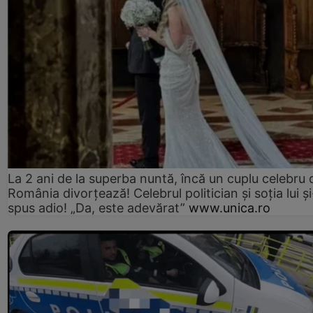
La 2 ani de la superba nuntă, încă un cuplu celebru 
România divorțează! Celebrul politician și soția lui ș
spus adio! „Da, este adevărat”
www.unica.ro