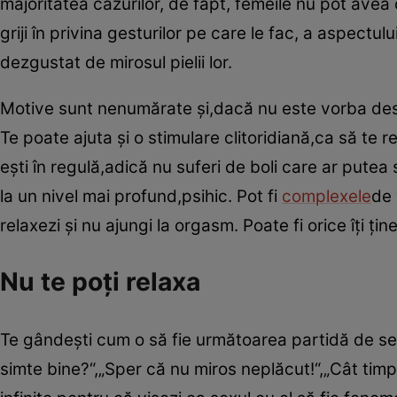
majoritatea cazurilor, de fapt, femeile nu pot avea o
griji în privina gesturilor pe care le fac, a aspectul
dezgustat de mirosul pielii lor.
Motive sunt nenumărate şi,dacă nu este vorba desp
Te poate ajuta şi o stimulare clitoridiană,ca să te 
eşti în regulă,adică nu suferi de boli care ar putea 
la un nivel mai profund,psihic. Pot fi
complexele
de 
relaxezi şi nu ajungi la orgasm. Poate fi orice îţi ţ
Nu te poţi relaxa
Te gândeşti cum o să fie următoarea partidă de sex cu
simte bine?“,„Sper că nu miros neplăcut!“,„Cât timp