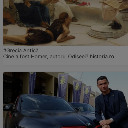
#Grecia Antică
Cine a fost Homer, autorul Odiseei?
historia.ro