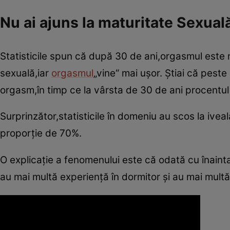
Nu ai ajuns la maturitate Sexual
Statisticile spun că după 30 de ani,orgasmul este 
sexuală,iar
orgasmul
„vine“ mai uşor. Ştiai că peste
orgasm,în timp ce la vârsta de 30 de ani procentu
Surprinzător,statisticile în domeniu au scos la ivea
proporţie de 70%.
O explicaţie a fenomenului este că odată cu înaintar
au mai multă experienţă în dormitor şi au mai multă 