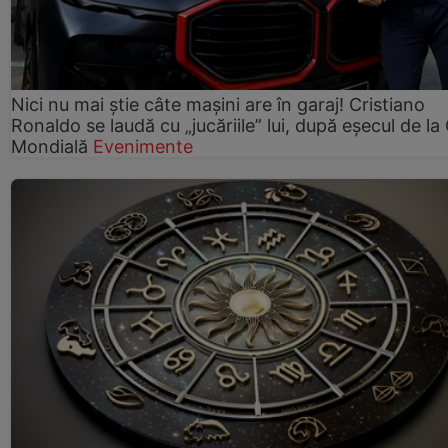
Nici nu mai știe câte mașini are în garaj! Cristiano
Ronaldo se laudă cu „jucăriile” lui, după eșecul de l
Mondială
Evenimente