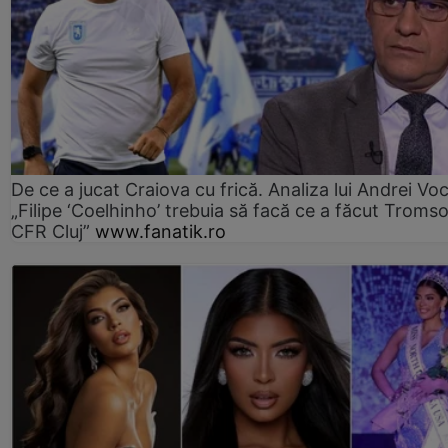
De ce a jucat Craiova cu frică. Analiza lui Andrei Voc
„Filipe ‘Coelhinho’ trebuia să facă ce a făcut Troms
CFR Cluj”
www.fanatik.ro