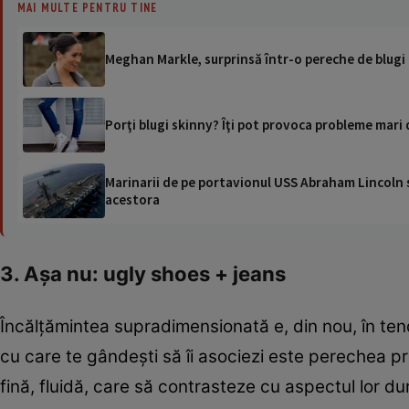
MAI MULTE PENTRU TINE
Meghan Markle, surprinsă într-o pereche de blugi 
Porţi blugi skinny? Îţi pot provoca probleme mari
Marinarii de pe portavionul USS Abraham Lincoln su
acestora
3. Aşa nu: ugly shoes + jeans
Încălţămintea supradimensionată e, din nou, în tend
cu care te gândeşti să îi asociezi este perechea p
fină, fluidă, care să contrasteze cu aspectul lor du