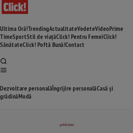
Ultima Oră!
Trending
Actualitate
Vedete
Video
Prime
Time
Sport
Stil de viață
Click! Pentru Femei
Click!
Sănătate
Click! Poftă Bună!
Contact
Dezvoltare personală
Îngrijire personală
Casă și
grădină
Modă