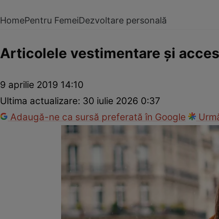
Home
Pentru Femei
Dezvoltare personală
Articolele vestimentare şi acces
9 aprilie 2019 14:10
Ultima actualizare:
30 iulie 2026 0:37
Adaugă-ne ca sursă preferată în Google
Urmă