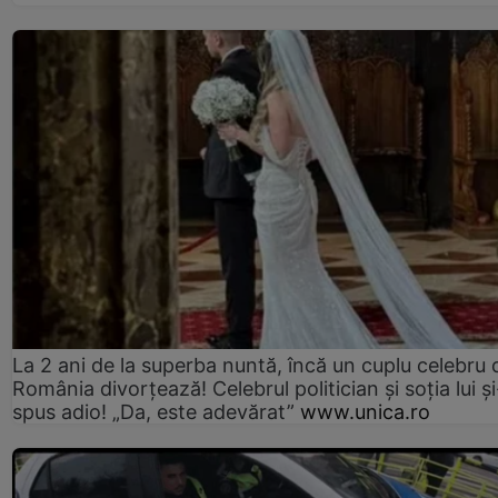
La 2 ani de la superba nuntă, încă un cuplu celebru 
România divorțează! Celebrul politician și soția lui ș
spus adio! „Da, este adevărat”
www.unica.ro