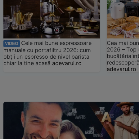
Cele mai bune espressoare
Cea mai bun
VIDEO
2026 – Top 
manuale cu portafiltru 2026: cum
bucătăria înt
obții un espresso de nivel barista
redescoperă 
chiar la tine acasă
adevarul.ro
adevarul.ro