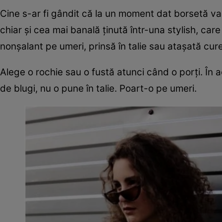
Cine s-ar fi gândit că la un moment dat borsetă va
chiar şi cea mai banală ţinută într-una stylish, care 
nonşalant pe umeri, prinsă în talie sau ataşată cur
Alege o rochie sau o fustă atunci când o porţi. În a
de blugi, nu o pune în talie. Poart-o pe umeri.