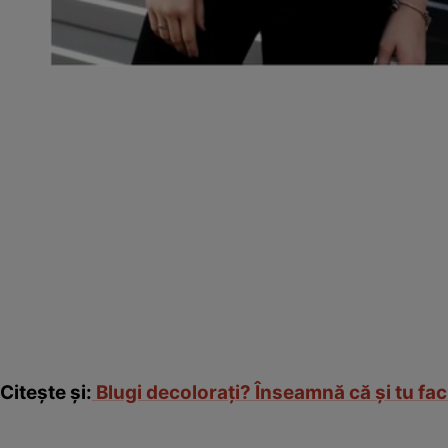
Citeşte şi:
Blugi decoloraţi? Înseamnă că şi tu faci