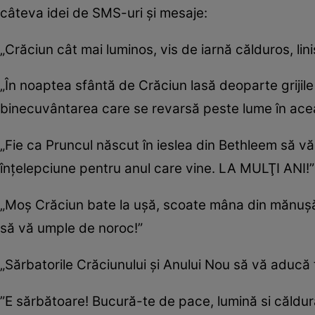
câteva idei de SMS-uri şi mesaje:
„Crăciun cât mai luminos, vis de iarnă călduros, lin
„În noaptea sfântă de Crăciun lasă deoparte grijile 
binecuvântarea care se revarsă peste lume în ace
„Fie ca Pruncul născut în ieslea din Bethleem să vă
înţelepciune pentru anul care vine. LA MULŢI ANI!”
„Moş Crăciun bate la uşă, scoate mâna din mănuşă şi
să vă umple de noroc!”
„Sărbatorile Crăciunului şi Anului Nou să vă aducă t
”E sărbătoare! Bucură-te de pace, lumină si căldură