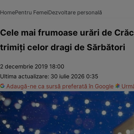
Home
Pentru Femei
Dezvoltare personală
Cele mai frumoase urări de Crăc
trimiţi celor dragi de Sărbători
2 decembrie 2019 18:00
Ultima actualizare:
30 iulie 2026 0:35
Adaugă-ne ca sursă preferată în Google
Urmă