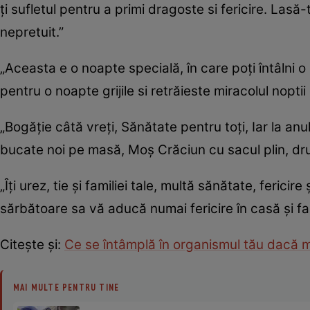
ţi sufletul pentru a primi dragoste si fericire. Lasă-
nepretuit.”
„Aceasta e o noapte specială, în care poţi întâlni o
pentru o noapte grijile si retrăieste miracolul nopti
„Bogăţie câtă vreţi, Sănătate pentru toţi, Iar la anu
bucate noi pe masă, Moş Crăciun cu sacul plin, dru
„Îţi urez, tie şi familiei tale, multă sănătate, feri
sărbătoare sa vă aducă numai fericire în casă şi fam
Citeşte şi:
Ce se întâmplă în organismul tău dacă mă
MAI MULTE PENTRU TINE