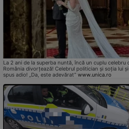
La 2 ani de la superba nuntă, încă un cuplu celebru 
România divorțează! Celebrul politician și soția lui ș
spus adio! „Da, este adevărat”
www.unica.ro