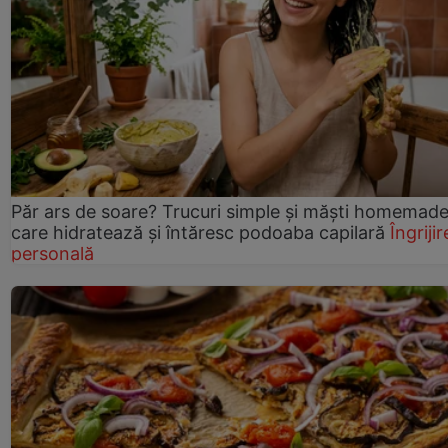
Păr ars de soare? Trucuri simple și măști homemad
care hidratează și întăresc podoaba capilară
Îngrijir
personală