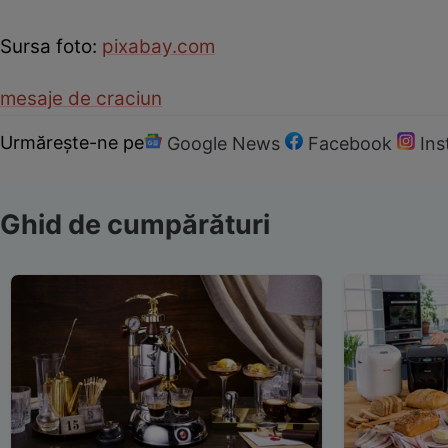
Sursa foto:
pixabay.com
mesaje de craciun
Urmărește-ne pe
Google News
Facebook
In
Ghid de cumpărături