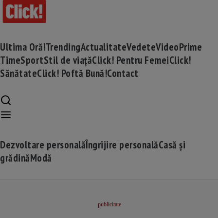
Ultima Oră!
Trending
Actualitate
Vedete
Video
Prime
Time
Sport
Stil de viață
Click! Pentru Femei
Click!
Sănătate
Click! Poftă Bună!
Contact
Dezvoltare personală
Îngrijire personală
Casă și
grădină
Modă