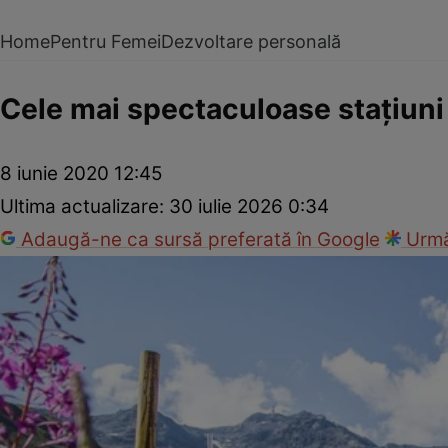
Home
Pentru Femei
Dezvoltare personală
Cele mai spectaculoase staţiun
8 iunie 2020 12:45
Ultima actualizare:
30 iulie 2026 0:34
Adaugă-ne ca sursă preferată în Google
Urmă