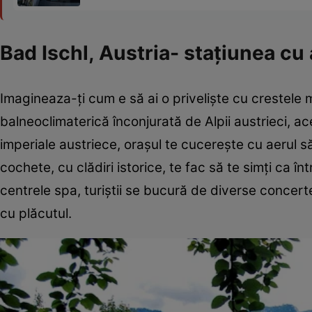
Bad Ischl, Austria- staţiunea cu 
Imagineaza-ţi cum e să ai o privelişte cu crestele m
balneoclimaterică înconjurată de Alpii austrieci, ac
imperiale austriece, oraşul te cucereşte cu aerul 
cochete, cu clădiri istorice, te fac să te simţi ca în
centrele spa, turiştii se bucură de diverse concert
cu plăcutul.