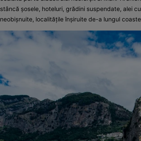
stâncă şosele, hoteluri, grădini suspendate, alei cu t
neobişnuite, localităţile înşiruite de-a lungul coast