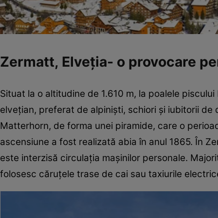
Zermatt, Elveţia- o provocare pen
Situat la o altitudine de 1.610 m, la poalele piscul
elveţian, preferat de alpinişti, schiori şi iubitorii 
Matterhorn, de forma unei piramide, care o perioad
ascensiune a fost realizată abia în anul 1865. În Ze
este interzisă circulaţia maşinilor personale. Major
folosesc căruţele trase de cai sau taxiurile electric