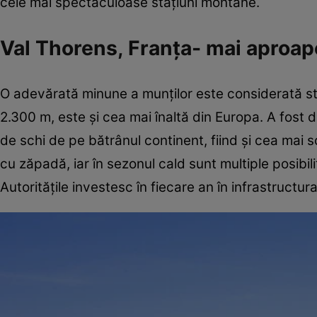
cele mai spectaculoase staţiuni montane.
Val Thorens, Franţa- mai aproap
O adevărată minune a munţilor este considerată s
2.300 m, este şi cea mai înaltă din Europa. A fost
de schi de pe bătrânul continent, fiind şi cea mai 
cu zăpadă, iar în sezonul cald sunt multiple posibil
Autorităţile investesc în fiecare an în infrastructura s