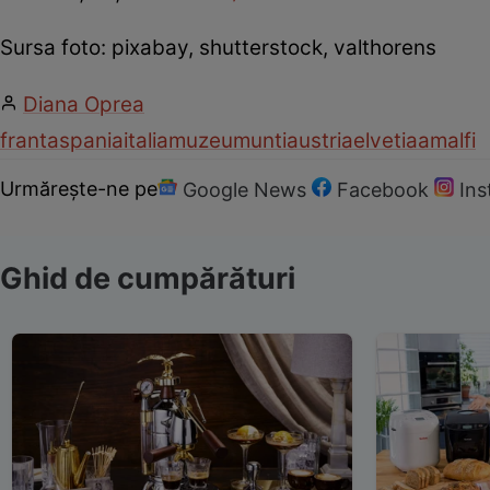
Sursa foto: pixabay, shutterstock, valthorens
Diana Oprea
franta
spania
italia
muzeu
munti
austria
elvetia
amalfi
Urmărește-ne pe
Google News
Facebook
In
Ghid de cumpărături