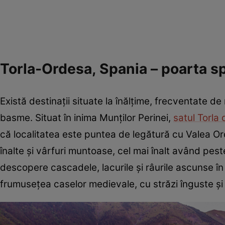
Torla-Ordesa, Spania – poarta s
Există destinaţii situate la înălţime, frecventate de
basme. Situat în inima Munţilor Perinei,
satul Torla
că localitatea este puntea de legătură cu Valea Ord
înalte şi vârfuri muntoase, cel mai înalt având pest
descopere cascadele, lacurile şi râurile ascunse în p
frumuseţea caselor medievale, cu străzi înguste şi 