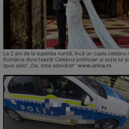
La 2 ani de la superba nuntă, încă un cuplu celebru 
România divorțează! Celebrul politician și soția lui ș
spus adio! „Da, este adevărat”
www.unica.ro