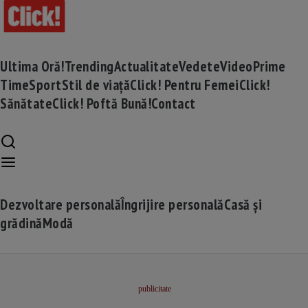
Ultima Oră!
Trending
Actualitate
Vedete
Video
Prime
Time
Sport
Stil de viață
Click! Pentru Femei
Click!
Sănătate
Click! Poftă Bună!
Contact
Dezvoltare personală
Îngrijire personală
Casă și
grădină
Modă