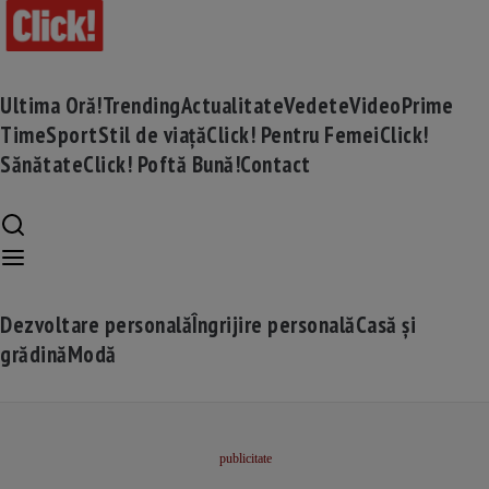
Ultima Oră!
Trending
Actualitate
Vedete
Video
Prime
Time
Sport
Stil de viață
Click! Pentru Femei
Click!
Sănătate
Click! Poftă Bună!
Contact
Dezvoltare personală
Îngrijire personală
Casă și
grădină
Modă