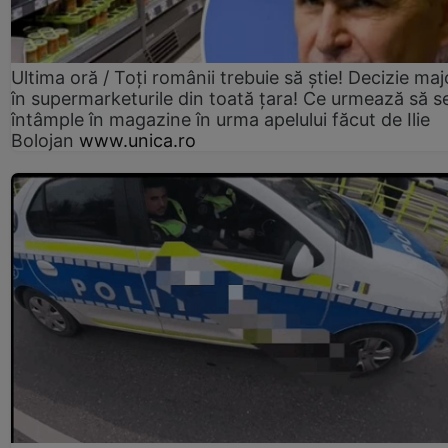
Ultima oră / Toți românii trebuie să știe! Decizie maj
în supermarketurile din toată țara! Ce urmează să s
întâmple în magazine în urma apelului făcut de Ilie
Bolojan
www.unica.ro