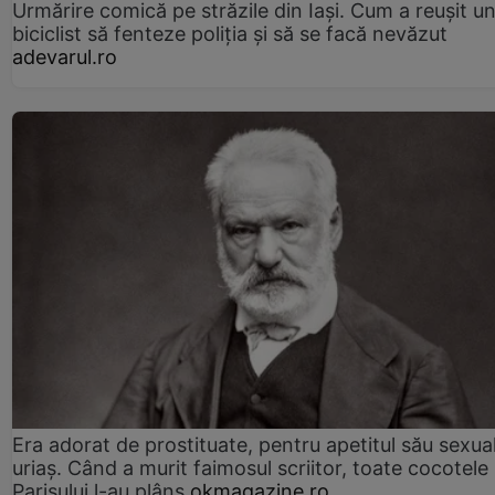
Urmărire comică pe străzile din Iași. Cum a reușit u
biciclist să fenteze poliția și să se facă nevăzut
adevarul.ro
Era adorat de prostituate, pentru apetitul său sexua
uriaș. Când a murit faimosul scriitor, toate cocotele
Parisului l-au plâns
okmagazine.ro