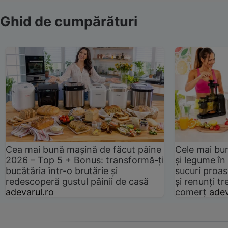
Ghid de cumpărături
Cea mai bună mașină de făcut pâine
Cele mai bu
2026 – Top 5 + Bonus: transformă-ți
și legume în
bucătăria într-o brutărie și
sucuri proas
redescoperă gustul pâinii de casă
și renunți tr
adevarul.ro
comerț
adev