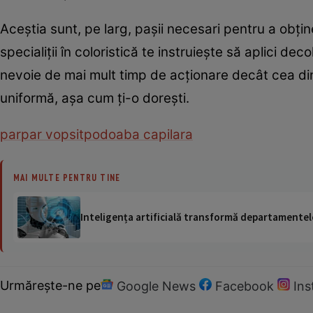
Aceştia sunt, pe larg, paşii necesari pentru a obţ
specialiţii în coloristică te instruieşte să aplici d
nevoie de mai mult timp de acţionare decât cea din
uniformă, aşa cum ţi-o doreşti.
par
par vopsit
podoaba capilara
MAI MULTE PENTRU TINE
Inteligența artificială transformă departamentele
Urmărește-ne pe
Google News
Facebook
In