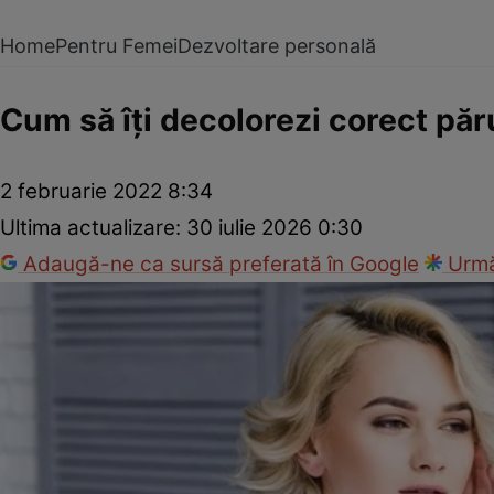
Home
Pentru Femei
Dezvoltare personală
Cum să îţi decolorezi corect păr
2 februarie 2022 8:34
Ultima actualizare:
30 iulie 2026 0:30
Adaugă-ne ca sursă preferată în Google
Urmă