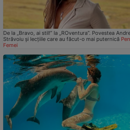
De la „Bravo, ai stil!” la „ROventura”. Povestea Andr
Străvoiu și lecțiile care au făcut-o mai puternică
Pen
Femei