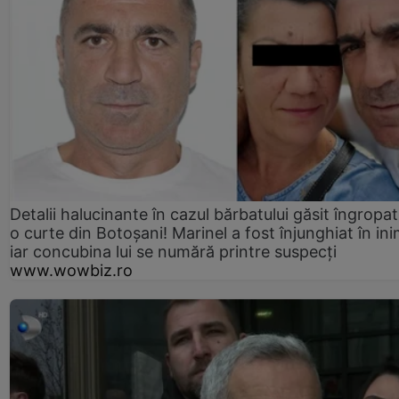
Detalii halucinante în cazul bărbatului găsit îngropat
o curte din Botoșani! Marinel a fost înjunghiat în ini
iar concubina lui se numără printre suspecți
www.wowbiz.ro