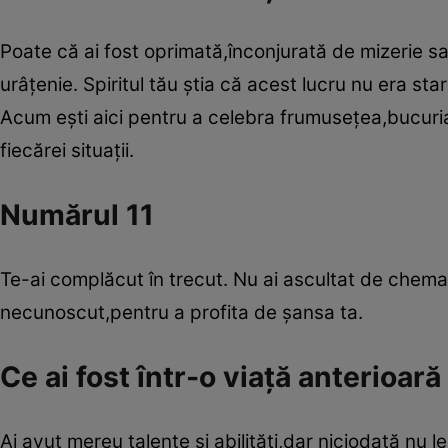
Poate că ai fost oprimată,înconjurată de mizerie sau
urâţenie. Spiritul tău ştia că acest lucru nu era stare
Acum eşti aici pentru a celebra frumuseţea,bucuria 
fiecărei situaţii.
Numărul 11
Te-ai complăcut în trecut. Nu ai ascultat de chemare
necunoscut,pentru a profita de şansa ta.
Ce ai fost într-o viaţă anterioar
Ai avut mereu talente şi abilităţi,dar niciodată nu l