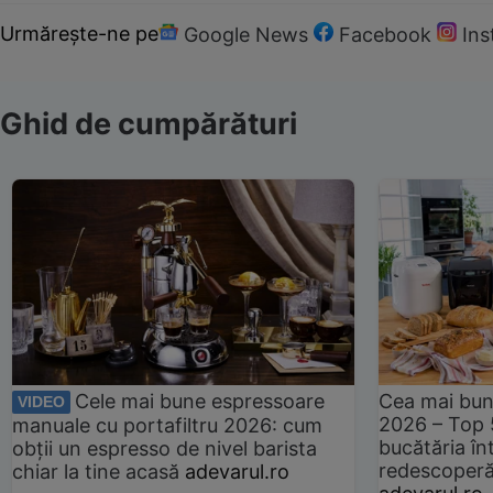
Urmărește-ne pe
Google News
Facebook
In
Ghid de cumpărături
Cele mai bune espressoare
Cea mai bun
VIDEO
2026 – Top 
manuale cu portafiltru 2026: cum
bucătăria înt
obții un espresso de nivel barista
redescoperă 
chiar la tine acasă
adevarul.ro