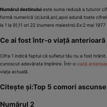
Numărul destinului
este suma redusă a tuturor cifr
formă numerică (zi,lună,an),apoi adună toate cifre
la 1 la 9),11 ori 22 (numere maiestre).Ex:2 mai 
Ce ai fost într-o viaţă anterioar
Cifra 1 indică faptul că sufletul tău nu a fost hrănit.
cunoscut adevărata împlinire. Într-o
viaţă anterioa
viaţa actuală.
Citeşte şi:Top 5 comori ascunse
Numărul 2