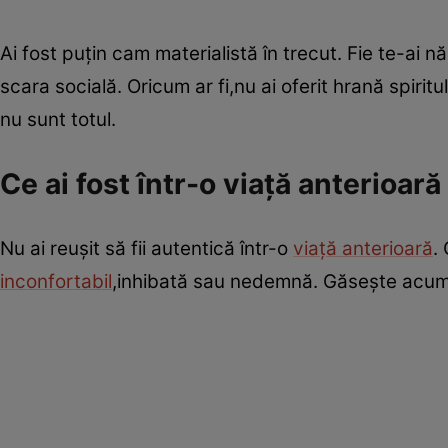
Ai fost puţin cam materialistă în trecut. Fie te-ai 
scara socială. Oricum ar fi,nu ai oferit hrană spiritu
nu sunt totul.
Ce ai fost într-o viaţă anterioar
Nu ai reuşit să fii autentică într-o
viaţă anterioară
.
inconfortabil
,inhibată sau nedemnă. Găseşte acum î