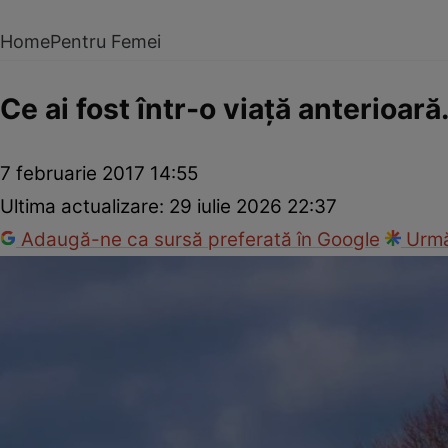
Home
Pentru Femei
Ce ai fost într-o viaţă anterioar
7 februarie 2017 14:55
Ultima actualizare:
29 iulie 2026 22:37
Adaugă-ne ca sursă preferată în Google
Urmă