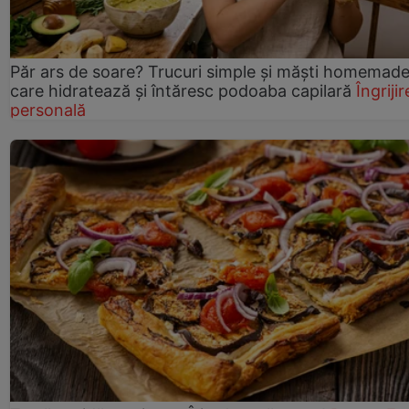
Păr ars de soare? Trucuri simple și măști homemad
care hidratează și întăresc podoaba capilară
Îngrijir
personală