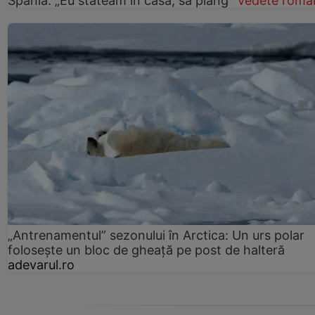
Spania: „Eu stăteam în casă, să plâng”
Vedete româ
„Antrenamentul” sezonului în Arctica: Un urs polar
folosește un bloc de gheață pe post de halteră
adevarul.ro