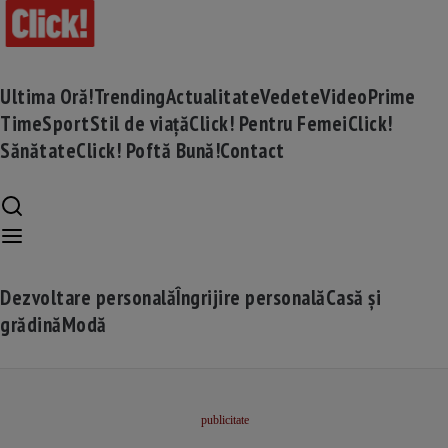
Ultima Oră!
Trending
Actualitate
Vedete
Video
Prime
Time
Sport
Stil de viață
Click! Pentru Femei
Click!
Sănătate
Click! Poftă Bună!
Contact
Dezvoltare personală
Îngrijire personală
Casă și
grădină
Modă