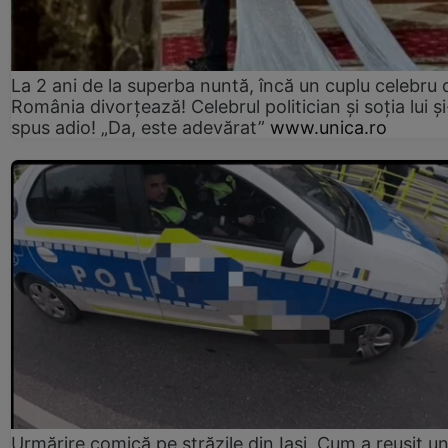
La 2 ani de la superba nuntă, încă un cuplu celebru 
România divorțează! Celebrul politician și soția lui ș
spus adio! „Da, este adevărat”
www.unica.ro
Urmărire comică pe străzile din Iași. Cum a reușit u