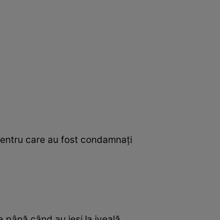
 pentru care au fost condamnați
a până când au ieși la iveală