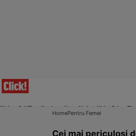
Ultima Oră!
Trending
Actualitate
Vedete
Video
Prime Ti
Home
Pentru Femei
Cei mai periculoși d