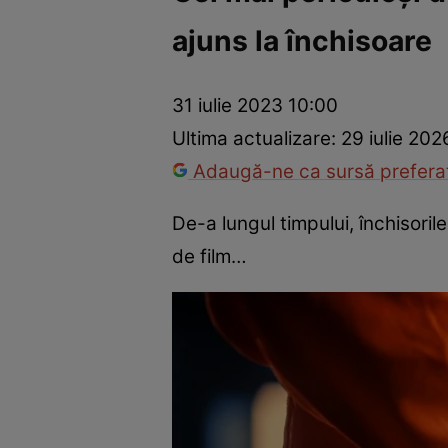
ajuns la închisoare
Dezvoltare personală
Îngrijire personală
Casă și grădină
31 iulie 2023 10:00
Ultima actualizare:
29 iulie 202
Adaugă-ne ca sursă preferat
De-a lungul timpului, închisoril
de film…