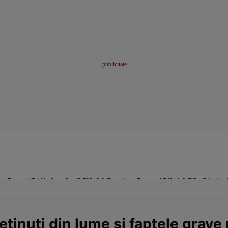
me
Sport
Stil de viață
Click! Pentru Femei
Click! Sănătate
eținuți din lume și faptele grave