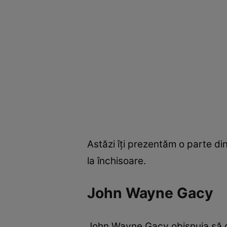
Astăzi îți prezentăm o parte di
la închisoare.
John Wayne Gacy
John Wayne Gacy obișnuia să dis