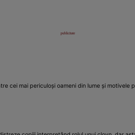
ntre cei mai periculoși oameni din lume și motivele
treze copiii interpretând rolul unui clovn, dar ast