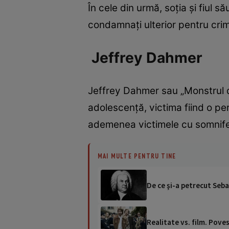
În cele din urmă, soția și fiul s
condamnați ulterior pentru cri
Jeffrey Dahmer
Jeffrey Dahmer sau „Monstrul di
adolescență, victima fiind o p
ademenea victimele cu somnifere
MAI MULTE PENTRU TINE
De ce şi-a petrecut Seba
Realitate vs. film. Pove