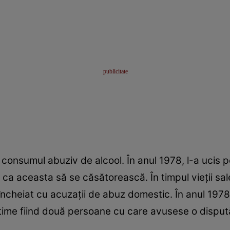
onsumul abuziv de alcool. În anul 1978, l-a ucis pe 
a ca aceasta să se căsătorească. În timpul vieții sal
au încheiat cu acuzații de abuz domestic. În anul 19
time fiind două persoane cu care avusese o dispută