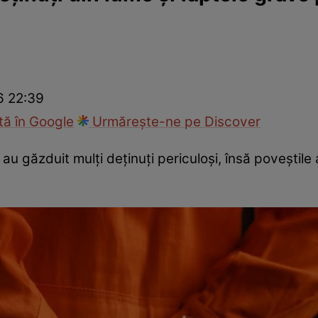
Modă
6 22:39
ă în Google
Urmărește-ne pe Discover
e au găzduit mulți deținuți periculoși, însă poveștile