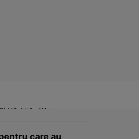
Click! Poftă Bună!
Contact
 pentru care au