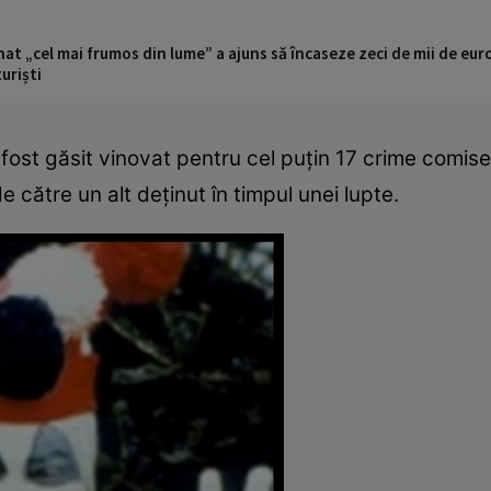
t „cel mai frumos din lume” a ajuns să încaseze zeci de mii de eur
turiști
fost găsit vinovat pentru cel puțin 17 crime comis
de către un alt deținut în timpul unei lupte.