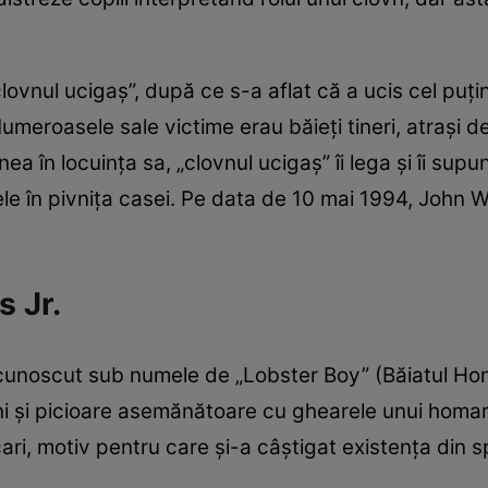
lovnul ucigaș”, după ce s-a aflat că a ucis cel puțin
Numeroasele sale victime erau băieți tineri, atrași 
a în locuința sa, „clovnul ucigaș” îi lega și îi supun
ele în pivnița casei. Pe data de 10 mai 1994, John 
s Jr.
t cunoscut sub numele de „Lobster Boy” (Băiatul Ho
ni și picioare asemănătoare cu ghearele unui homar (
ari, motiv pentru care și-a câștigat existența din s