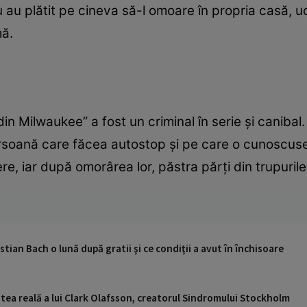
ău au plătit pe cineva să-l omoare în propria casă, uci
mă.
n Milwaukee” a fost un criminal în serie și canibal.
ersoană care făcea autostop și pe care o cunoscuse
, iar după omorârea lor, păstra părți din trupurile
stian Bach o lună după gratii şi ce condiţii a avut în închisoare
stea reală a lui Clark Olafsson, creatorul Sindromului Stockholm