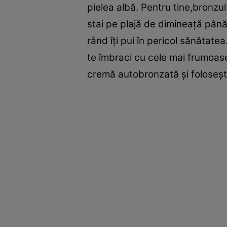
pielea albă. Pentru tine,bronzu
stai pe plajă de dimineaţă până
rând îţi pui în pericol sănătate
te îmbraci cu cele mai frumoase 
cremă autobronzată şi foloseşte