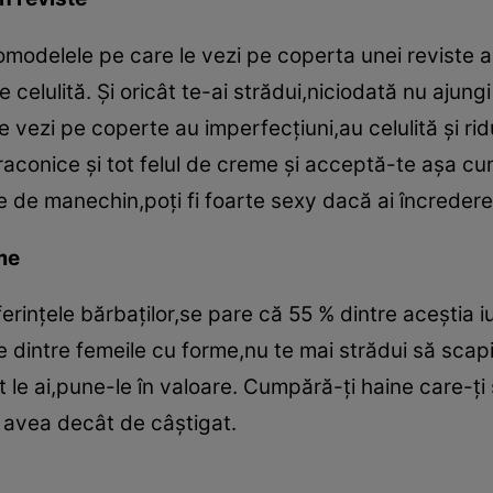
tomodelele pe care le vezi pe coperta unei reviste a
 celulită. Şi oricât te-ai strădui,niciodată nu ajungi
e vezi pe coperte au imperfecţiuni,au celulită şi rid
aconice şi tot felul de creme şi acceptă-te aşa cum 
lie de manechin,poţi fi foarte sexy dacă ai încredere 
me
ferinţele bărbaţilor,se pare că 55 % dintre aceştia 
e dintre femeile cu forme,nu te mai strădui să scapi
le ai,pune-le în valoare. Cumpără-ţi haine care-ţi s
i avea decât de câştigat.