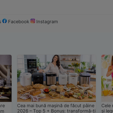
s
Facebook
Instagram
are
Cea mai bună mașină de făcut pâine
Cele 
2026 – Top 5 + Bonus: transformă-ți
și le
um