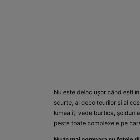
Nu este deloc uşor când eşti în 
scurte, al decolteurilor şi al co
lumea îţi vede burtica, şolduril
peste toate complexele pe care 
Nu te mai compara cu fetele di