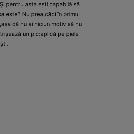
Şi pentru asta eşti capabilă să
şa este? Nu prea,căci în primul
ă,aşa că nu ai niciun motiv să nu
trişează un pic:aplică pe piele
şti.