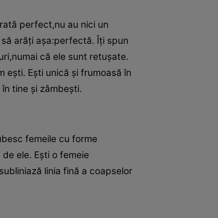
rată perfect,nu au nici un
 să arăţi aşa:perfectă. Îţi spun
uri,numai că ele sunt retuşate.
eşti. Eşti unică şi frumoasă în
în tine şi zâmbeşti.
iubesc femeile cu forme
 de ele. Eşti o femeie
ubliniază linia fină a coapselor