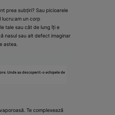
unt prea subţiri? Sau picioarele
l lucru:am un corp
 tale sau cât de lung îţi e
ică nasul sau alt defect imaginar
le astea.
ci ore. Unde au descoperit-o echipele de
ie vaporoasă. Te complexează