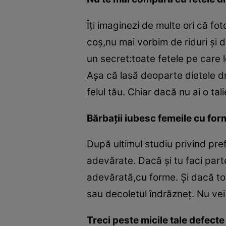
Îţi imaginezi de multe ori că fo
coş,nu mai vorbim de riduri şi de
un secret:toate fetele pe care l
Aşa că lasă deoparte dietele dr
felul tău. Chiar dacă nu ai o ta
Bărbaţii iubesc femeile cu for
După ultimul studiu privind pre
adevărate. Dacă şi tu faci part
adevărată,cu forme. Şi dacă tot 
sau decoletul îndrăzneţ. Nu ve
Treci peste micile tale defecte