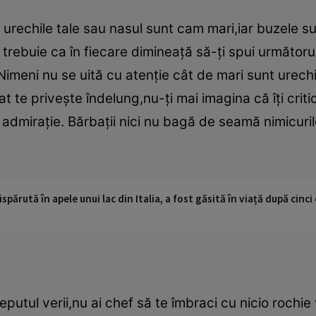
 că urechile tale sau nasul sunt cam mari,iar buzele s
 trebuie ca în fiecare dimineaţă să-ţi spui următoru
meni nu se uită cu atenţie cât de mari sunt urechile
bat te priveşte îndelung,nu-ţi mai imagina că îţi crit
u admiraţie. Bărbaţii nici nu bagă de seamă nimicuri
ispărută în apele unui lac din Italia, a fost găsită în viață după cin
eputul verii,nu ai chef să te îmbraci cu nicio roch