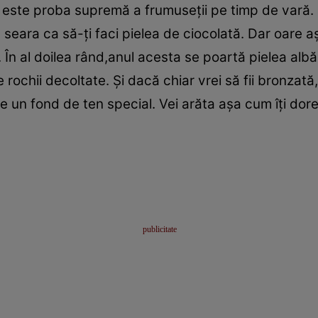
l este proba supremă a frumuseţii pe timp de vară. 
 seara ca să-ţi faci pielea de ciocolată. Dar oare a
a. În al doilea rând,anul acesta se poartă pielea alb
rochii decoltate. Şi dacă chiar vrei să fii bronzată,
 un fond de ten special. Vei arăta aşa cum îţi dore