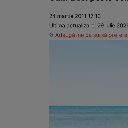
Dezvoltare personală
Îngrijire personală
Casă și grădină
24 martie 2011 17:13
Ultima actualizare:
29 iulie 202
Adaugă-ne ca sursă preferat