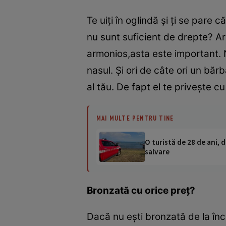
Te uiţi în oglindă şi ţi se pare
nu sunt suficient de drepte? Ar
armonios,asta este important. Ni
nasul. Şi ori de câte ori un băr
al tău. De fapt el te priveşte c
MAI MULTE PENTRU TINE
O turistă de 28 de ani, d
salvare
Bronzată cu orice preţ?
Dacă nu eşti bronzată de la înc