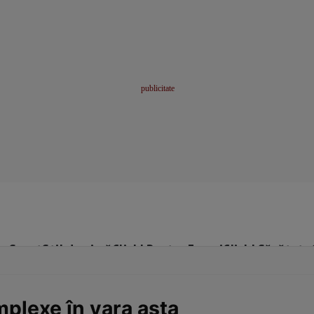
me
Sport
Stil de viață
Click! Pentru Femei
Click! Sănătate
plexe în vara asta