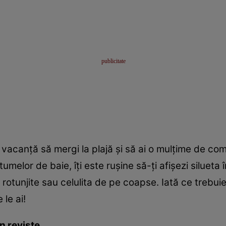
vacanţă să mergi la plajă şi să ai o mulţime de comp
stumelor de baie, îţi este ruşine să-ţi afişezi silueta 
e rotunjite sau celulita de pe coapse. Iată ce trebuie
le ai!
n reviste