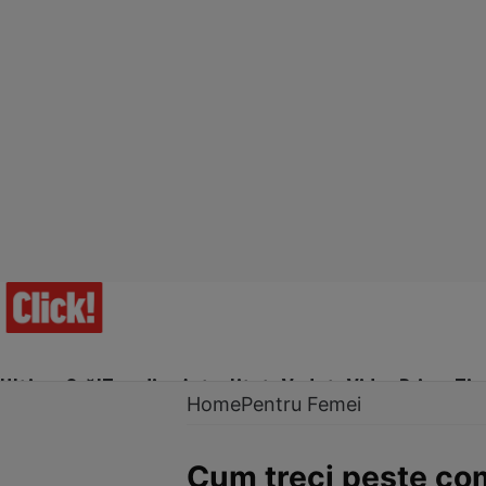
Ultima Oră!
Trending
Actualitate
Vedete
Video
Prime Ti
Home
Pentru Femei
Cum treci peste com