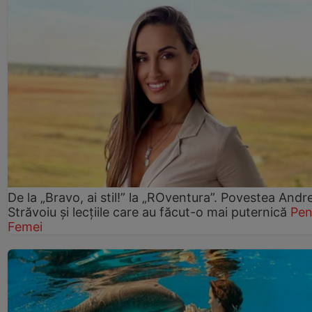
De la „Bravo, ai stil!” la „ROventura”. Povestea Andr
Străvoiu și lecțiile care au făcut-o mai puternică
Pen
Femei