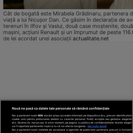
Cât de bogată este Mirabela Grădinaru, partenera 
viață a lui Nicușor Dan. Ce găsim în declarația de av
terenuri în Ilfov și Vaslui, două case moștenite, două
mașini, acțiuni Renault și un împrumut de peste 116
de lei acordat unei asociații
actualitate.net
Nouă ne pasă ca datele tale personale să rămână confidențiale
Noi și partenerii noștri
606
stocăm și/sau accesăm informații pe dispozitivul dvs., precum identificatorii
cookie unici pentru prelucrarea datelor cu caracter personal. Puteți accepta sau gestiona alegerile
dvs. făcând clic mai jos sau în orice moment, pe pagina cu politica de confidențialitate. Aceste alegeri
vor fi raportate partenerilor noștri și nu vă vor afecta navigarea.
Mai multe detalii
Noi si partenerii nostri (retelele de socializare si agentiile de publicitate partenere, precum si furnizorii