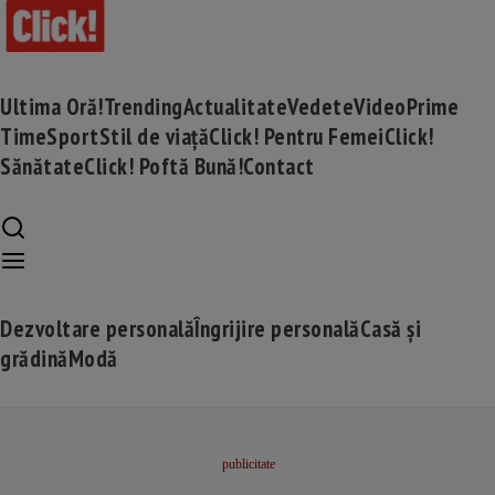
Ultima Oră!
Trending
Actualitate
Vedete
Video
Prime
Time
Sport
Stil de viață
Click! Pentru Femei
Click!
Sănătate
Click! Poftă Bună!
Contact
Dezvoltare personală
Îngrijire personală
Casă și
grădină
Modă