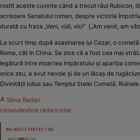
rostit aceste cuvinte când a trecut râul Rubicon, di
scrisoare Senatului roman, despre victoria împotriv
durată cu fraza „Veni, vidi, vici“ („Am venit, am vă
La scurt timp după asasinarea lui Cezar, o cometă 
Roma, cât în China. Se zice că a fost cea mai străl
legătură între moartea împăratului şi apariţia comete
orice zeu, a avut nevoie şi de un lăcaş de rugăciune
Divinităţii Iulius sau Templul Stelei Cometă. Ruinele 
Silvia Radan
roma
iulie
silvia radan
cezar
MAI MULTE PENTRU TINE