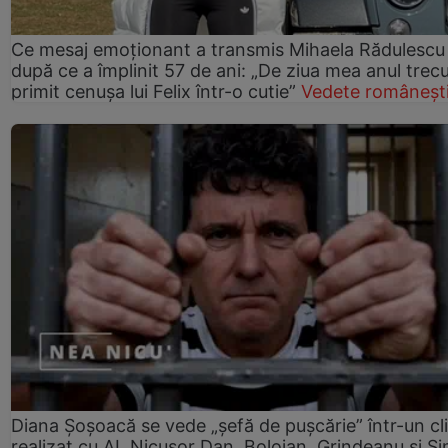
Ce mesaj emoționant a transmis Mihaela Rădulescu
după ce a împlinit 57 de ani: „De ziua mea anul trec
primit cenușa lui Felix într-o cutie”
Vedete româneșt
Diana Șoșoacă se vede „șefă de pușcărie” într-un cl
realizat cu AI. Nicușor Dan, Bolojan, Grindeanu și Si