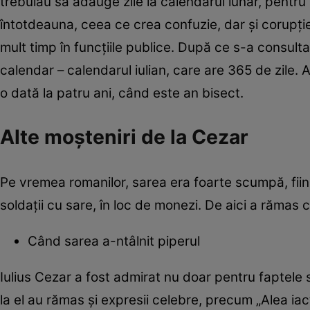
trebuiau să adauge zile la calendarul lunar, pentru 
întotdeauna, ceea ce crea confuzie, dar şi corupţie
mult timp în funcţiile publice. După ce s-a consu
calendar – calendarul iulian, care are 365 de zile. 
o dată la patru ani, când este an bisect.
Alte moşteniri de la Cezar
Pe vremea romanilor, sarea era foarte scumpă, fiind
soldaţii cu sare, în loc de monezi. De aici a rămas c
Când sarea a-ntâlnit piperul
Iulius Cezar a fost admirat nu doar pentru faptele sa
la el au rămas şi expresii celebre, precum „Alea ia