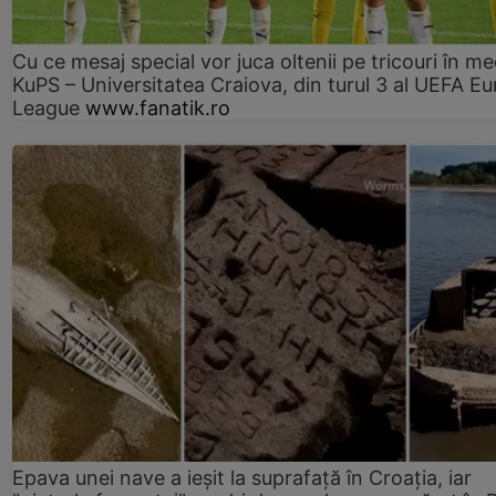
Cu ce mesaj special vor juca oltenii pe tricouri în me
KuPS – Universitatea Craiova, din turul 3 al UEFA E
League
www.fanatik.ro
Epava unei nave a ieșit la suprafață în Croația, iar