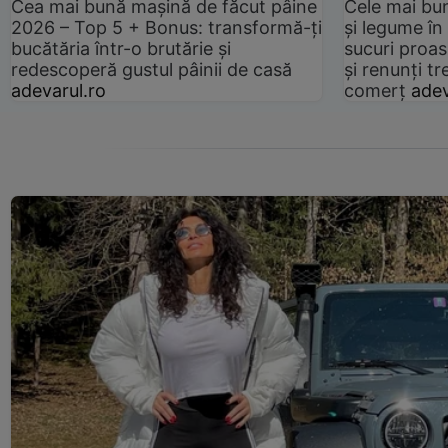
Cea mai bună mașină de făcut pâine
Cele mai bu
2026 – Top 5 + Bonus: transformă-ți
și legume în
bucătăria într-o brutărie și
sucuri proas
redescoperă gustul pâinii de casă
și renunți tr
adevarul.ro
comerț
adev