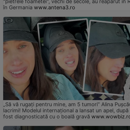
"pietrele foametei", vechi de secole, au reapărut în R
în Germania
www.antena3.ro
„Să vă rugați pentru mine, am 5 tumori” Alina Pușcău
lacrimi! Modelul internațional a lansat un apel, după
fost diagnosticată cu o boală gravă
www.wowbiz.r