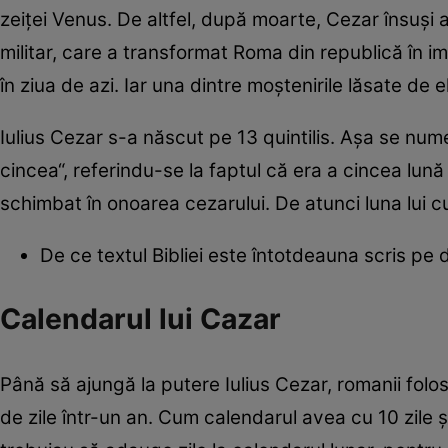
zeiţei Venus. De altfel, după moarte, Cezar însuşi 
militar, care a transformat Roma din republică în i
în ziua de azi. Iar una dintre moştenirile lăsate de el
Iulius Cezar s-a născut pe 13 quintilis. Aşa se numea,
cincea“, referindu-se la faptul că era a cincea lună
schimbat în onoarea cezarului. De atunci luna lui cup
De ce textul Bibliei este întotdeauna scris pe
Calendarul lui Cazar
Până să ajungă la putere Iulius Cezar, romanii folo
de zile într-un an. Cum calendarul avea cu 10 zile ş