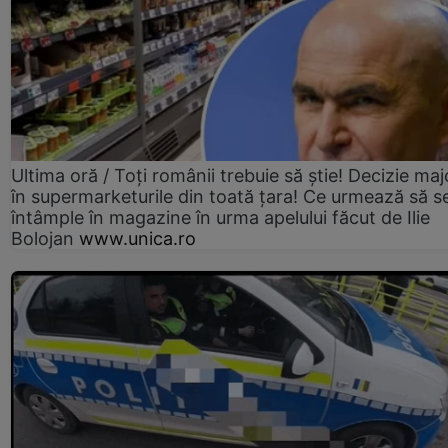
Ultima oră / Toți românii trebuie să știe! Decizie maj
în supermarketurile din toată țara! Ce urmează să s
întâmple în magazine în urma apelului făcut de Ilie
Bolojan
www.unica.ro