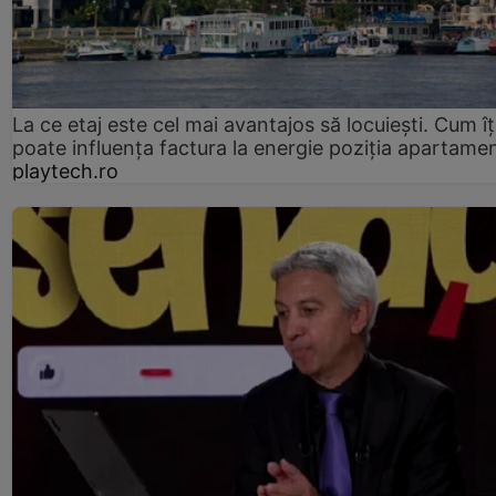
La ce etaj este cel mai avantajos să locuiești. Cum îț
poate influența factura la energie poziția apartamen
playtech.ro