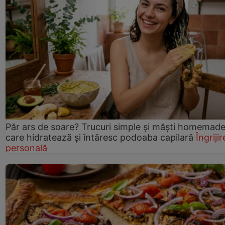
Păr ars de soare? Trucuri simple și măști homemad
care hidratează și întăresc podoaba capilară
Îngrijir
personală