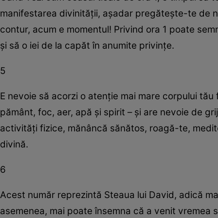
manifestarea divinităţii, aşadar pregăteşte-te de n
contur, acum e momentul! Privind ora 1 poate semn
şi să o iei de la capăt în anumite privinţe.
5
E nevoie să acorzi o atenţie mai mare corpului tău f
pământ, foc, aer, apă şi spirit – şi are nevoie de 
activităţi fizice, mănâncă sănătos, roagă-te, medi
divină.
6
Acest număr reprezintă Steaua lui David, adică manif
asemenea, mai poate însemna că a venit vremea să-ţ