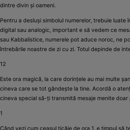
dintre divin şi oameni.
Pentru a desluşi simbolul numerelor, trebuie luate 
digital sau analogic, important e să vedem ce mesa
sau Kabbalistice, numerele pot aduce noroc, ne po
întrebările noastre de zi cu zi. Totul depinde de int
12
Este ora magică, la care dorinţele au mai multe şa
cineva care se tot gândeşte la tine. Acordă o atenţie
cineva special să-ţi transmită mesaje menite doar 
1
Când vezi cum ceasul ticăie de ora 1, e timpul să t