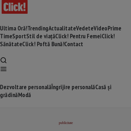
Ultima Oră!
Trending
Actualitate
Vedete
Video
Prime
Time
Sport
Stil de viață
Click! Pentru Femei
Click!
Sănătate
Click! Poftă Bună!
Contact
Dezvoltare personală
Îngrijire personală
Casă și
grădină
Modă