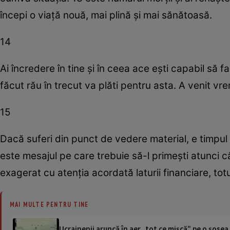
începi o viaţă nouă, mai plină şi mai sănătoasă.
14
Ai încredere în tine şi în ceea ace eşti capabil să f
făcut rău în trecut va plăti pentru asta. A venit vrem
15
Dacă suferi din punct de vedere material, e timpul 
este mesajul pe care trebuie să-l primeşti atunci cân
exagerat cu atenţia acordată laturii financiare, totu
MAI MULTE PENTRU TINE
Ucrainenii aruncă în aer „tot ce mișcă” pe o șose