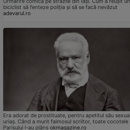
Urmărire comică pe străzile din Iași. Cum a reușit u
biciclist să fenteze poliția și să se facă nevăzut
adevarul.ro
Era adorat de prostituate, pentru apetitul său sexua
uriaș. Când a murit faimosul scriitor, toate cocotele
Parisului l-au plâns
okmagazine.ro