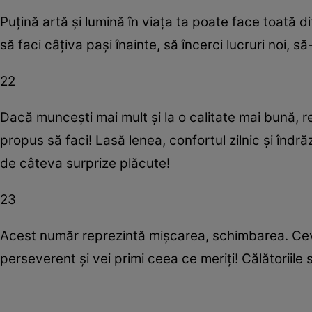
Puţină artă şi lumină în viaţa ta poate face toată 
să faci câţiva paşi înainte, să încerci lucruri noi, s
22
Dacă munceşti mai mult şi la o calitate mai bună, re
propus să faci! Lasă lenea, confortul zilnic şi îndră
de câteva surprize plăcute!
23
Acest număr reprezintă mişcarea, schimbarea. Ceva
perseverent şi vei primi ceea ce meriţi! Călătoriile