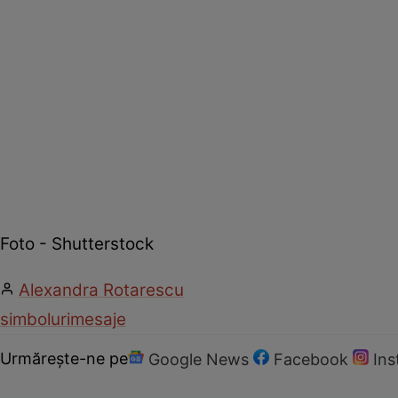
Foto - Shutterstock
Alexandra Rotarescu
simboluri
mesaje
Urmărește-ne pe
Google News
Facebook
In