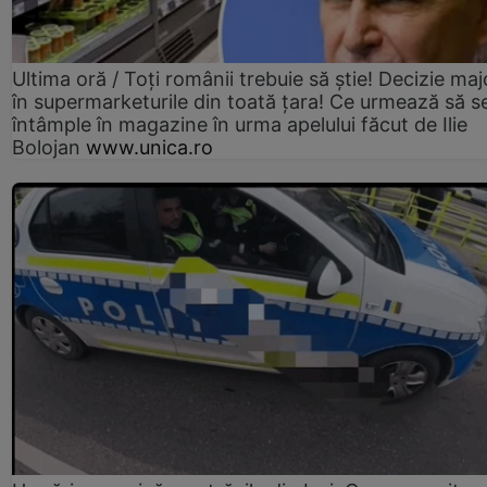
Ultima oră / Toți românii trebuie să știe! Decizie maj
în supermarketurile din toată țara! Ce urmează să s
întâmple în magazine în urma apelului făcut de Ilie
Bolojan
www.unica.ro