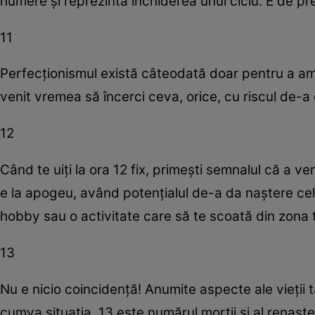
numere şi reprezintă închiderea unui ciclu. E de pref
11
Perfecţionismul există câteodată doar pentru a amăn
venit vremea să încerci ceva, orice, cu riscul de-a
12
Când te uiţi la ora 12 fix, primeşti semnalul că a ven
e la apogeu, având potenţialul de-a da naştere celo
hobby sau o activitate care să te scoată din zona 
13
Nu e nicio coincidenţă! Anumite aspecte ale vieţii t
cumva situaţia. 13 este numărul morţii şi al renaşter