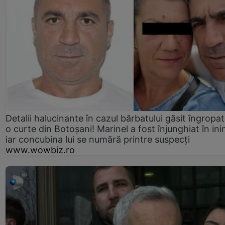
Detalii halucinante în cazul bărbatului găsit îngropat
o curte din Botoșani! Marinel a fost înjunghiat în ini
iar concubina lui se numără printre suspecți
www.wowbiz.ro