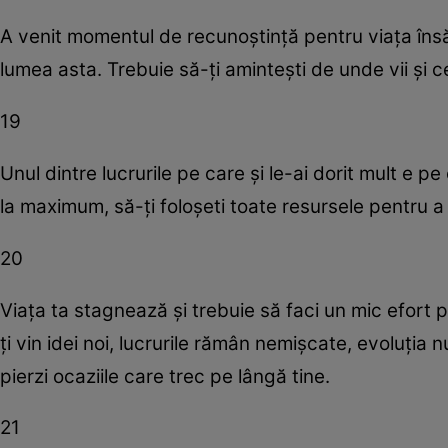
A venit momentul de recunoştinţă pentru viaţa însă
lumea asta. Trebuie să-ţi aminteşti de unde vii şi ce 
19
Unul dintre lucrurile pe care şi le-ai dorit mult e p
la maximum, să-ţi foloşeti toate resursele pentru 
20
Viaţa ta stagnează şi trebuie să faci un mic efort 
ţi vin idei noi, lucrurile rămân nemişcate, evoluţia 
pierzi ocaziile care trec pe lângă tine.
21