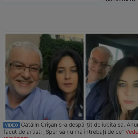
Cătălin Crișan s-a despărțit de iubita sa. Anu
VIDEO
făcut de artist: „Sper să nu mă întrebați de ce”
Vede