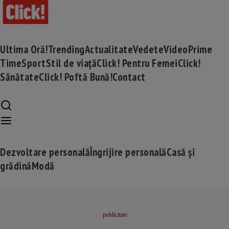
Ultima Oră!
Trending
Actualitate
Vedete
Video
Prime
Time
Sport
Stil de viață
Click! Pentru Femei
Click!
Sănătate
Click! Poftă Bună!
Contact
Dezvoltare personală
Îngrijire personală
Casă și
grădină
Modă