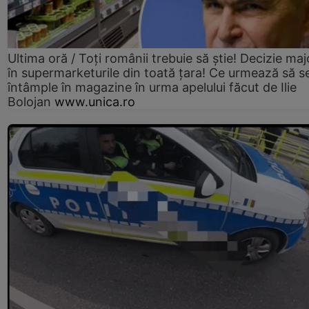
Ultima oră / Toți românii trebuie să știe! Decizie maj
în supermarketurile din toată țara! Ce urmează să s
întâmple în magazine în urma apelului făcut de Ilie
Bolojan
www.unica.ro