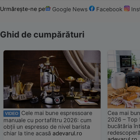
Urmărește-ne pe
Google News
Facebook
In
Ghid de cumpărături
Cele mai bune espressoare
Cea mai bun
VIDEO
2026 – Top 
manuale cu portafiltru 2026: cum
bucătăria înt
obții un espresso de nivel barista
redescoperă 
chiar la tine acasă
adevarul.ro
adevarul.ro